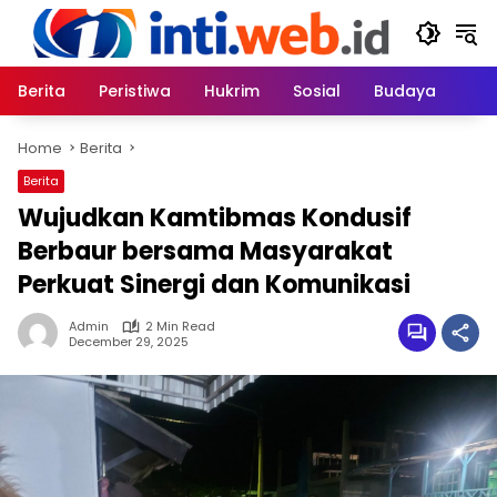
Skip
to
content
Berita
Peristiwa
Hukrim
Sosial
Budaya
Home
Berita
Berita
Wujudkan Kamtibmas Kondusif
Berbaur bersama Masyarakat
Perkuat Sinergi dan Komunikasi
Admin
2 Min Read
December 29, 2025