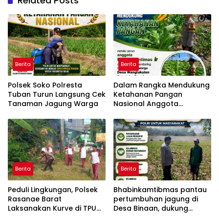
Related Posts
Berita
Berita
Polsek Soko Polresta
Dalam Rangka Mendukung
Tuban Turun Langsung Cek
Ketahanan Pangan
Tanaman Jagung Warga
Nasional Anggota
Bhabinkamtibmas Polsek
Senori Polresta Tuban
Monitoring Kondisi
Tanaman Jagung di Desa
Wanglukulon
Berita
Berita
Peduli Lingkungan, Polsek
Bhabinkamtibmas pantau
Rasanae Barat
pertumbuhan jagung di
Laksanakan Kurve di TPU
Desa Binaan, dukung
Samping Mako
Ketahanan Pangan.