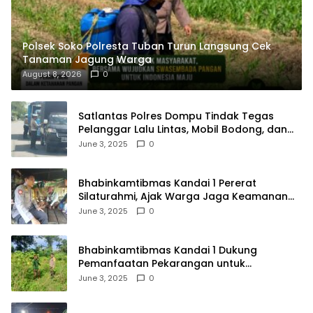
Polsek Soko Polresta Tuban Turun Langsung Cek
Tanaman Jagung Warga
August 8, 2026
0
Satlantas Polres Dompu Tindak Tegas
Pelanggar Lalu Lintas, Mobil Bodong, dan
Kendaraan Tak Bayar Pajak
June 3, 2025
0
Bhabinkamtibmas Kandai 1 Pererat
Silaturahmi, Ajak Warga Jaga Keamanan
Lingkungan
June 3, 2025
0
Bhabinkamtibmas Kandai 1 Dukung
Pemanfaatan Pekarangan untuk
Ketahanan Pangan Menuju Indonesia Emas
June 3, 2025
0
2045