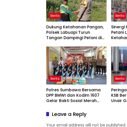
Berita
Berita
Dukung Ketahanan Pangan,
Sinergi
Polsek Labuapi Turun
Petani 
Tangan Dampingi Petani di
Ketaha
Desa Karang Bongkot
Berita
Berita
Polres Sumbawa Bersama
Peringa
DPP BMWI dan Kodim 1607
KSB Ber
Gelar Bakti Sosial Merah
Unair G
Putih di Ponpes Arrahman
Kesehat
Hidayatullah
Pertam
Leave a Reply
Your email address will not be published.