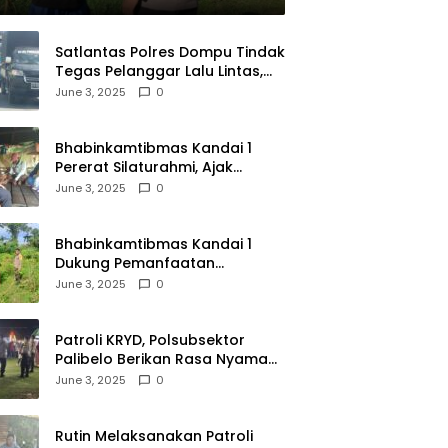
Satlantas Polres Dompu Tindak
Tegas Pelanggar Lalu Lintas,
Mobil Bodong, dan Kendaraan
June 3, 2025
0
Tak Bayar Pajak
Bhabinkamtibmas Kandai 1
Pererat Silaturahmi, Ajak
Warga Jaga Keamanan
June 3, 2025
0
Lingkungan
Bhabinkamtibmas Kandai 1
Dukung Pemanfaatan
Pekarangan untuk Ketahanan
June 3, 2025
0
Pangan Menuju Indonesia Emas
2045
Patroli KRYD, Polsubsektor
Palibelo Berikan Rasa Nyaman
Bagi Masyarakat dan
June 3, 2025
0
Antisipasi Aksi Menjurus
Premanisme
Rutin Melaksanakan Patroli