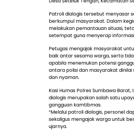
Desa Seteluk Tengah, Kecamatan S
Patroli dialogis tersebut menyasar
berkumpul masyarakat. Dalam kegiat
melakukan pemantauan situasi, teta
setempat guna menyerap informas
Petugas mengajak masyarakat untuk 
baik antar sesama warga, serta tida
apabila menemukan potensi ganggua
antara polisi dan masyarakat dinil
dan nyaman.
Kasi Humas Polres Sumbawa Barat, I
dialogis merupakan salah satu upay
gangguan kamtibmas.
“Melalui patroli dialogis, person
sekaligus mengajak warga untuk be
ujarnya.