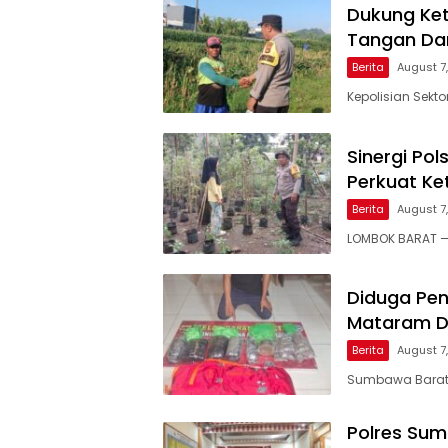
Dukung Ket
Tangan Dam
Berita
August 7
Kepolisian Sekt
Sinergi Po
Perkuat Ke
Berita
August 7
LOMBOK BARAT — 
Diduga Pen
Mataram Di
Berita
August 7
Sumbawa Barat, 
Polres Su