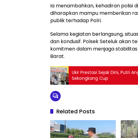
Ia menambahkan, kehadiran polisi 
diharapkan mampu memberikan ras
publik terhadap Polri.
Selama kegiatan berlangsung, situas
dan kondusif. Polsek Seteluk akan t
komitmen dalam menjaga stabilita
Barat.
Ukir Prestasi Sejak Dini, Putr
Sekongkang Cup
Related Posts