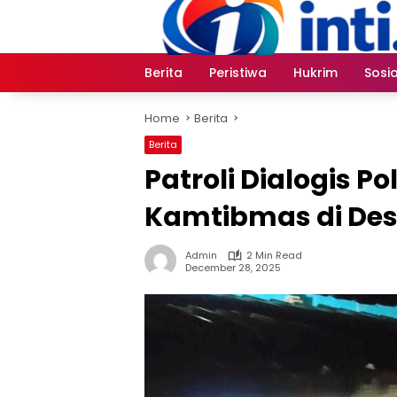
Skip
to
content
Berita
Peristiwa
Hukrim
Sosia
Home
Berita
Berita
Patroli Dialogis P
Kamtibmas di Des
Admin
2 Min Read
December 28, 2025