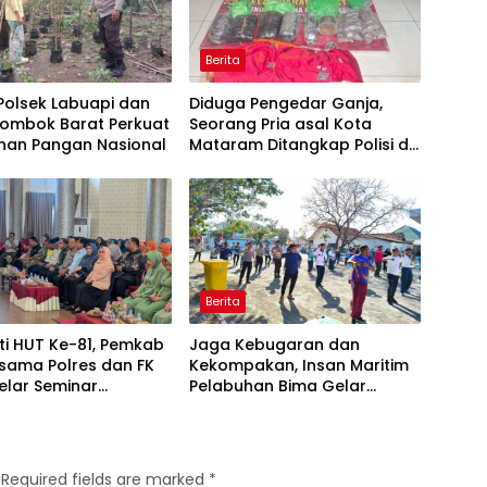
Berita
 Polsek Labuapi dan
Diduga Pengedar Ganja,
Lombok Barat Perkuat
Seorang Pria asal Kota
nan Pangan Nasional
Mataram Ditangkap Polisi di
Sumbawa Barat
Berita
ti HUT Ke-81, Pemkab
Jaga Kebugaran dan
sama Polres dan FK
Kekompakan, Insan Maritim
elar Seminar
Pelabuhan Bima Gelar
an “1000 Hari
Senam Bersama
a Kehidupan”
Required fields are marked
*