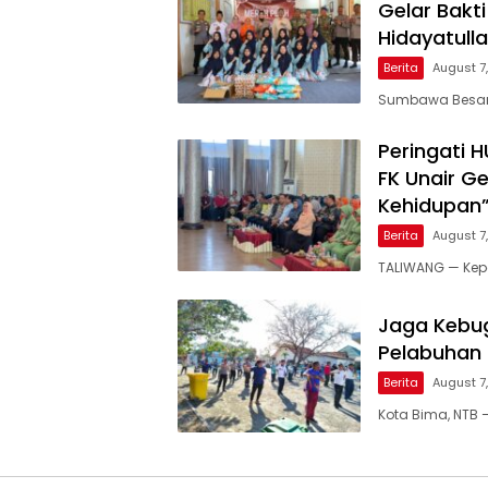
Gelar Bakt
Hidayatull
Berita
August 7
Sumbawa Besar, 
Peringati 
FK Unair G
Kehidupan
Berita
August 7
TALIWANG — Kepo
Jaga Kebug
Pelabuhan
Berita
August 7
Kota Bima, NTB 