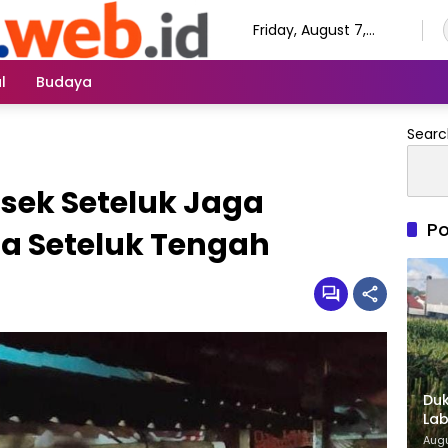
Friday, August 7,
2026
l
Budaya
Searc
olsek Seteluk Jaga
Po
a Seteluk Tengah
Duk
Lab
di 
Augu