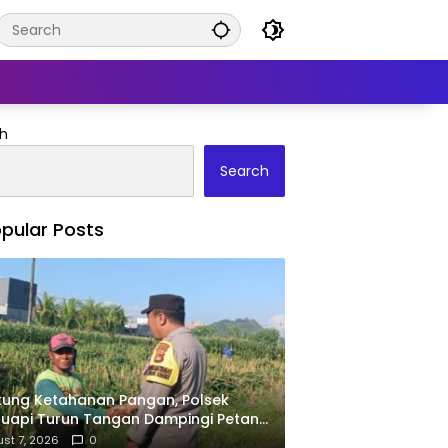
h
Search
pular Posts
ung Ketahanan Pangan, Polsek
uapi Turun Tangan Dampingi Petani
Desa Karang Bongkot
st 7, 2026
0