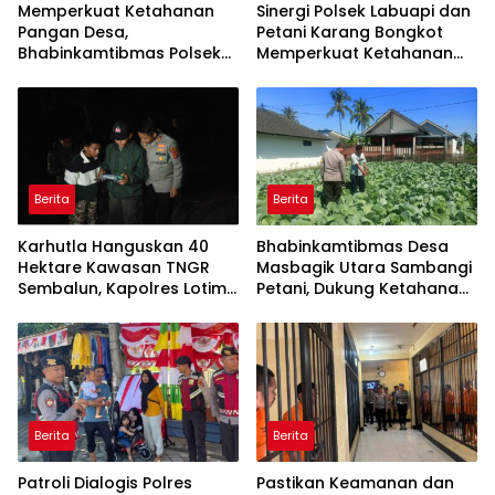
Memperkuat Ketahanan
Sinergi Polsek Labuapi dan
Pangan Desa,
Petani Karang Bongkot
Bhabinkamtibmas Polsek
Memperkuat Ketahanan
Labuapi Dampingi Petani
Pangan Nasional
Kuranji Dalang
Berita
Berita
Karhutla Hanguskan 40
Bhabinkamtibmas Desa
Hektare Kawasan TNGR
Masbagik Utara Sambangi
Sembalun, Kapolres Lotim
Petani, Dukung Ketahanan
Turun Langsung Padamkan
Pangan dan Swasembada
Api
Pangan
Berita
Berita
Patroli Dialogis Polres
Pastikan Keamanan dan