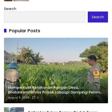
Search
Search
Popular Posts
Memperkuat Ketahanan Pangan Desa,
Bhabinkamtibmas Polsek Labuapi Dampingi Petani
Kuranji Dalang
August 8, 2026
0