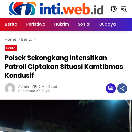
Skip
to
content
Berita
Peristiwa
Hukrim
Sosial
Budaya
Home
Berita
Berita
Polsek Sekongkang Intensifkan
Patroli Ciptakan Situasi Kamtibmas
Kondusif
Admin
2 Min Read
December 27, 2025