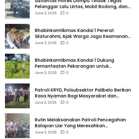
Satlantas Polres Dompu Tindak Tegas
Pelanggar Lalu Lintas, Mobil Bodong, dan
Kendaraan Tak Bayar Pajak
June 3, 2025
0
Bhabinkamtibmas Kandai 1 Pererat
Silaturahmi, Ajak Warga Jaga Keamanan
Lingkungan
June 3, 2025
0
Bhabinkamtibmas Kandai 1 Dukung
Pemanfaatan Pekarangan untuk
Ketahanan Pangan Menuju Indonesia Emas
June 3, 2025
0
2045
Patroli KRYD, Polsubsektor Palibelo Berikan
Rasa Nyaman Bagi Masyarakat dan
Antisipasi Aksi Menjurus Premanisme
June 3, 2025
0
Rutin Melaksanakan Patroli Pencegahan
Balapan Liar Yang Meresahkan
Masyarakat, Polsek Soromandi
June 3, 2025
0
Mendapatkan Apresiasi Warga