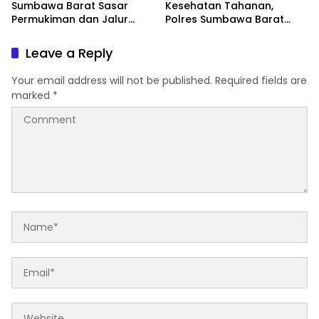
Sumbawa Barat Sasar
Kesehatan Tahanan,
Permukiman dan Jalur
Polres Sumbawa Barat
Ramai, Jaga Kamtibmas
Intensifkan Pengecekan
Tetap Kondusif
Rutan Secara Berkala
Leave a Reply
Your email address will not be published.
Required fields are
marked
*