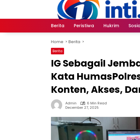
Skip
to
content
Berita
Peristiwa
Hukrim
Sosia
Home
Berita
Berita
IG SebagaiI Jemb
Kata HumasPolre
Konten, Akses, D
Admin
6 Min Read
December 27, 2025