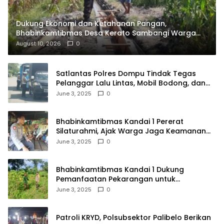
Dukung Ekonomi dan Ketahanan Pangan,
Bhabinkamtibmas Desa Kerato Sambangi Warga
Cek Kualitas Hasil Pertanian
August 10, 2026
0
Satlantas Polres Dompu Tindak Tegas
Pelanggar Lalu Lintas, Mobil Bodong, dan
Kendaraan Tak Bayar Pajak
June 3, 2025
0
Bhabinkamtibmas Kandai 1 Pererat
Silaturahmi, Ajak Warga Jaga Keamanan
Lingkungan
June 3, 2025
0
Bhabinkamtibmas Kandai 1 Dukung
Pemanfaatan Pekarangan untuk
Ketahanan Pangan Menuju Indonesia Emas
June 3, 2025
0
2045
Patroli KRYD, Polsubsektor Palibelo Berikan