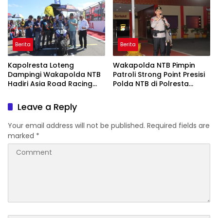
Berita
Berita
Kapolresta Loteng
Wakapolda NTB Pimpin
Dampingi Wakapolda NTB
Patroli Strong Point Presisi
Hadiri Asia Road Racing
Polda NTB di Polresta
Championship 2026 di
Lombok Tengah
Sirkuit Mandalika
Leave a Reply
Your email address will not be published.
Required fields are
marked
*