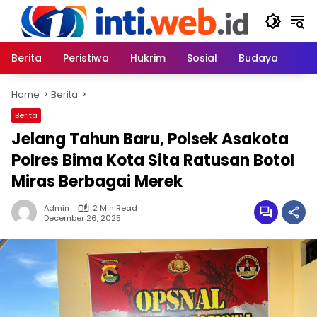
Skip
to
content
Berita
Peristiwa
Hukrim
Sosial
Budaya
Home
Berita
Berita
Jelang Tahun Baru, Polsek Asakota
Polres Bima Kota Sita Ratusan Botol
Miras Berbagai Merek
Admin
2 Min Read
December 26, 2025