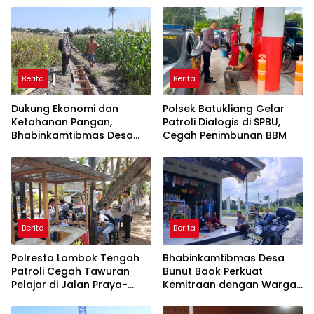
Berita
Berita
Dukung Ekonomi dan
Polsek Batukliang Gelar
Ketahanan Pangan,
Patroli Dialogis di SPBU,
Bhabinkamtibmas Desa
Cegah Penimbunan BBM
Kerato Sambangi Warga
Cek Kualitas Hasil
Pertanian
Berita
Berita
Polresta Lombok Tengah
Bhabinkamtibmas Desa
Patroli Cegah Tawuran
Bunut Baok Perkuat
Pelajar di Jalan Praya-
Kemitraan dengan Warga
Mujur
untuk Jaga Kamtibmas