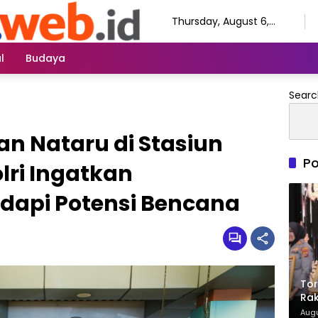
Thursday, August 6,
2026
l
Budaya
Searc
n Nataru di Stasiun
Po
lri Ingatkan
dapi Potensi Bencana
Tor
Rak
Ter
Augu