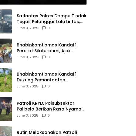
olri
Satlantas Polres Dompu Tindak
Tegas Pelanggar Lalu Lintas,
Mobil Bodong, dan Kendaraan
June 3, 2025
0
Tak Bayar Pajak
Bhabinkamtibmas Kandai 1
Pererat Silaturahmi, Ajak
Warga Jaga Keamanan
June 3, 2025
0
Lingkungan
Bhabinkamtibmas Kandai 1
Dukung Pemanfaatan
Pekarangan untuk Ketahanan
June 3, 2025
0
Pangan Menuju Indonesia Emas
2045
Patroli KRYD, Polsubsektor
Palibelo Berikan Rasa Nyaman
Bagi Masyarakat dan
June 3, 2025
0
Antisipasi Aksi Menjurus
Premanisme
Rutin Melaksanakan Patroli