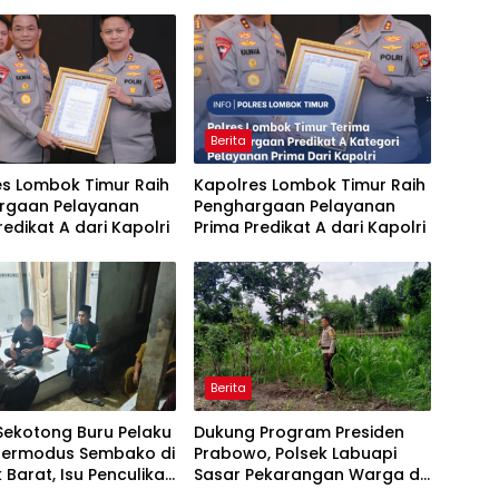
Berita
es Lombok Timur Raih
Kapolres Lombok Timur Raih
rgaan Pelayanan
Penghargaan Pelayanan
redikat A dari Kapolri
Prima Predikat A dari Kapolri
Berita
Sekotong Buru Pelaku
Dukung Program Presiden
Bermodus Sembako di
Prabowo, Polsek Labuapi
Barat, Isu Penculikan
Sasar Pekarangan Warga di
kan Hoaks
Lombok Barat