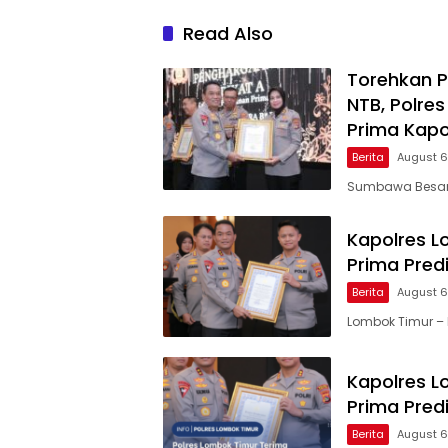
Read Also
Torehkan P
NTB, Polr
Prima Kapol
Berita
August 6
Sumbawa Besar, 
Kapolres L
Prima Predi
Berita
August 6
Lombok Timur – 
Kapolres L
Prima Predi
Berita
August 6