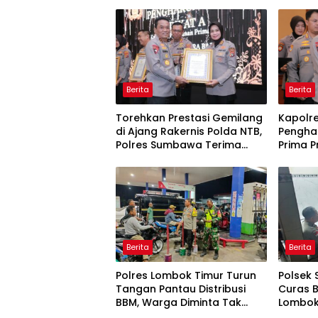
Berita
Berita
Torehkan Prestasi Gemilang
Kapolr
di Ajang Rakernis Polda NTB,
Pengha
Polres Sumbawa Terima
Prima P
Penghargaan Pelayanan
Prima Kapolri
Berita
Berita
Polres Lombok Timur Turun
Polsek 
Tangan Pantau Distribusi
Curas 
BBM, Warga Diminta Tak
Lombok 
Panic Buying
Dipasti