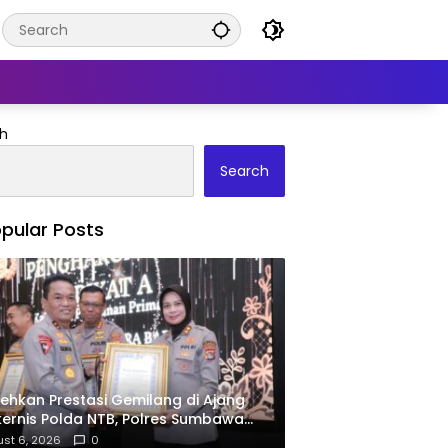
h
Search
pular Posts
ehkan Prestasi Gemilang di Ajang
ernis Polda NTB, Polres Sumbawa
ima Penghargaan Pelayanan Prima
st 6, 2026
0