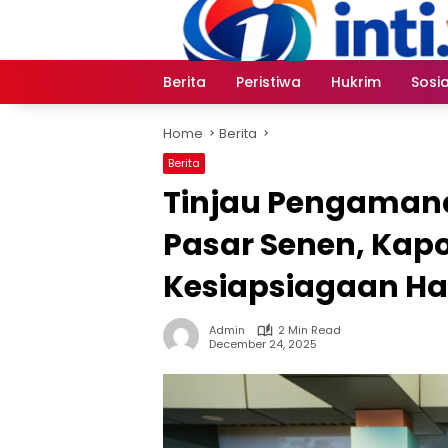
Skip
to
content
Berita
Peristiwa
Hukrim
Sosia
Home
Berita
Berita
Tinjau Pengamana
Pasar Senen, Kapo
Kesiapsiagaan Ha
Admin
2 Min Read
December 24, 2025