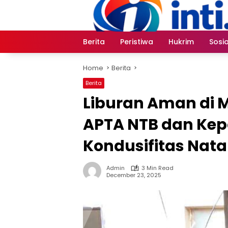
Skip
to
content
Berita
Peristiwa
Hukrim
Sosia
Home
Berita
Berita
Liburan Aman di M
APTA NTB dan Kep
Kondusifitas Nata
Admin
3 Min Read
December 23, 2025