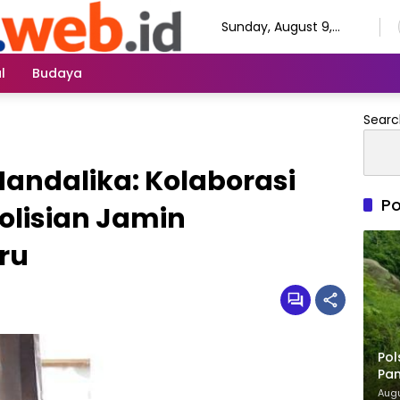
Sunday, August 9,
2026
l
Budaya
Searc
andalika: Kolaborasi
Po
olisian Jamin
ru
Pol
Pa
Pe
Augu