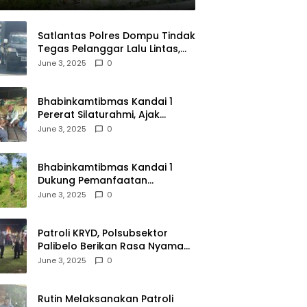
Satlantas Polres Dompu Tindak
Tegas Pelanggar Lalu Lintas,
Mobil Bodong, dan Kendaraan
June 3, 2025
0
Tak Bayar Pajak
Bhabinkamtibmas Kandai 1
Pererat Silaturahmi, Ajak
Warga Jaga Keamanan
June 3, 2025
0
Lingkungan
Bhabinkamtibmas Kandai 1
Dukung Pemanfaatan
Pekarangan untuk Ketahanan
June 3, 2025
0
Pangan Menuju Indonesia Emas
2045
Patroli KRYD, Polsubsektor
Palibelo Berikan Rasa Nyaman
Bagi Masyarakat dan
June 3, 2025
0
Antisipasi Aksi Menjurus
Premanisme
Rutin Melaksanakan Patroli