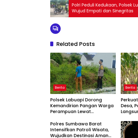
Polri Peduli Kedukaan, Polse
Wujud Empati dan Sinegritas
Related Posts
Berita
Berita
Polsek Labuapi Dorong
Perkua
Kemandirian Pangan Warga
Desa, P
Perampuan Lewat
Langsu
Pemanfaatan Pekarangan
Merem
Rumah
Polres Sumbawa Barat
Intensifkan Patroli Wisata,
Wujudkan Destinasi Aman