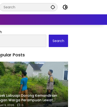
h
Search
pular Posts
sek Labuapi Dorong Kemandirian
ngan Warga Perampuan Lewat
manfaatan Pekarangan Rumah
st 9, 2026
0