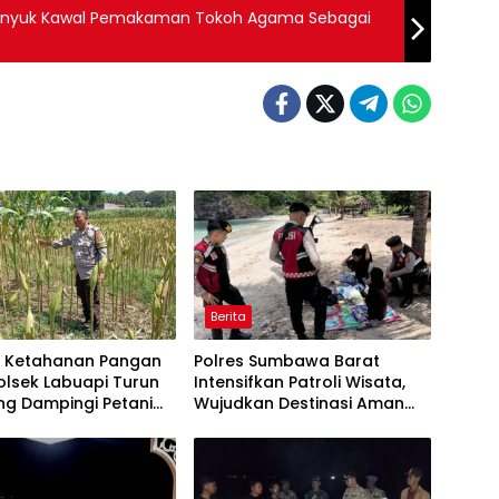
k Lunyuk Kawal Pemakaman Tokoh Agama Sebagai
Berita
t Ketahanan Pangan
Polres Sumbawa Barat
olsek Labuapi Turun
Intensifkan Patroli Wisata,
ng Dampingi Petani
Wujudkan Destinasi Aman
bu
dan Nyaman bagi
Masyarakat