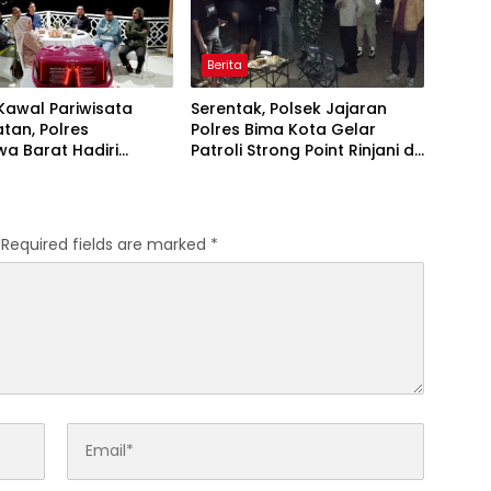
Berita
 Kawal Pariwisata
Serentak, Polsek Jajaran
tan, Polres
Polres Bima Kota Gelar
a Barat Hadiri
Patroli Strong Point Rinjani di
Perjuangan dan
Sejumlah Titik Rawan
 Pengelolaan
ata Bendungan Tiu
Required fields are marked
*