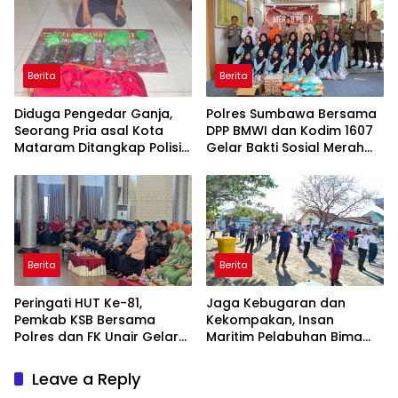
Berita
Berita
Diduga Pengedar Ganja,
Polres Sumbawa Bersama
Seorang Pria asal Kota
DPP BMWI dan Kodim 1607
Mataram Ditangkap Polisi
Gelar Bakti Sosial Merah
di Sumbawa Barat
Putih di Ponpes Arrahman
Hidayatullah
Berita
Berita
Peringati HUT Ke-81,
Jaga Kebugaran dan
Pemkab KSB Bersama
Kekompakan, Insan
Polres dan FK Unair Gelar
Maritim Pelabuhan Bima
Seminar Kesehatan “1000
Gelar Senam Bersama
Hari Pertama Kehidupan”
Leave a Reply