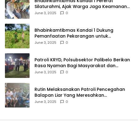
Bhabinkamtibmas Kandai 1 Pererat
Silaturahmi, Ajak Warga Jaga Keamanan
Lingkungan
June 3, 2025
0
Bhabinkamtibmas Kandai 1 Dukung
Pemanfaatan Pekarangan untuk
Ketahanan Pangan Menuju Indonesia Emas
June 3, 2025
0
2045
Patroli KRYD, Polsubsektor Palibelo Berikan
Rasa Nyaman Bagi Masyarakat dan
Antisipasi Aksi Menjurus Premanisme
June 3, 2025
0
Rutin Melaksanakan Patroli Pencegahan
Balapan Liar Yang Meresahkan
Masyarakat, Polsek Soromandi
June 3, 2025
0
Mendapatkan Apresiasi Warga