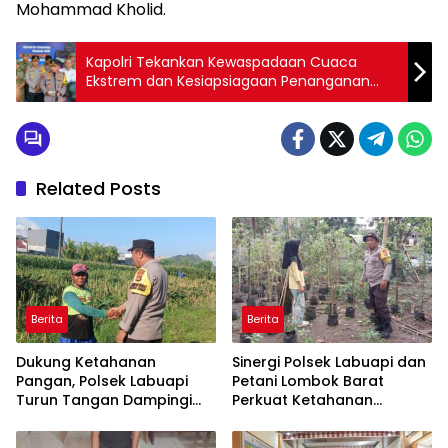
Mohammad Kholid.
Kapolri Tekankan Kewaspadaan Cuaca
Ekstrem dan Kesiapsiagaan Penanganan
Bencana Selama Nataru
Related Posts
Berita
Berita
Dukung Ketahanan
Sinergi Polsek Labuapi dan
Pangan, Polsek Labuapi
Petani Lombok Barat
Turun Tangan Dampingi
Perkuat Ketahanan
Petani di Desa Karang
Pangan Nasional
Bongkot