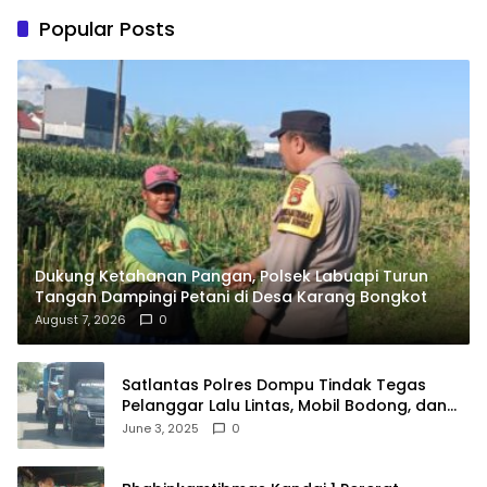
Popular Posts
Dukung Ketahanan Pangan, Polsek Labuapi Turun
Tangan Dampingi Petani di Desa Karang Bongkot
August 7, 2026
0
Satlantas Polres Dompu Tindak Tegas
Pelanggar Lalu Lintas, Mobil Bodong, dan
Kendaraan Tak Bayar Pajak
June 3, 2025
0