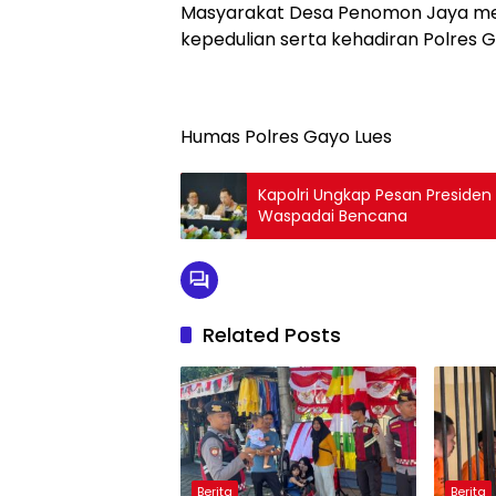
Masyarakat Desa Penomon Jaya men
kepedulian serta kehadiran Polres
Humas Polres Gayo Lues
Kapolri Ungkap Pesan Presiden 
Waspadai Bencana
Related Posts
Berita
Berita