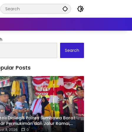
h
Search
pular Posts
roli Dialogis Polres Sumbawa Barat
ar Permukiman dan Jalur Ramai,
ga Kamtibmas Tetap Kondusif
st 8, 2026
0