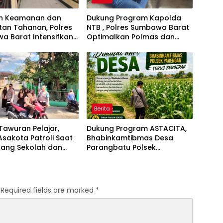
an Keamanan dan
Dukung Program Kapolda
tan Tahanan, Polres
NTB , Polres Sumbawa Barat
a Barat Intensifkan
Optimalkan Polmas dan
ekan Rutan Secara
Pendekatan Humanis di
a
Masyarakat
Berita
Tawuran Pelajar,
Dukung Program ASTACITA,
Asakota Patroli Saat
Bhabinkamtibmas Desa
lang Sekolah dan
Parangbatu Polsek
tur Lalu Lintas
Parengan Polresta Tuban
laksanakan sambang
tanaman Jagung Di Desa
Parangbatu Kec. Parengan
Required fields are marked
*