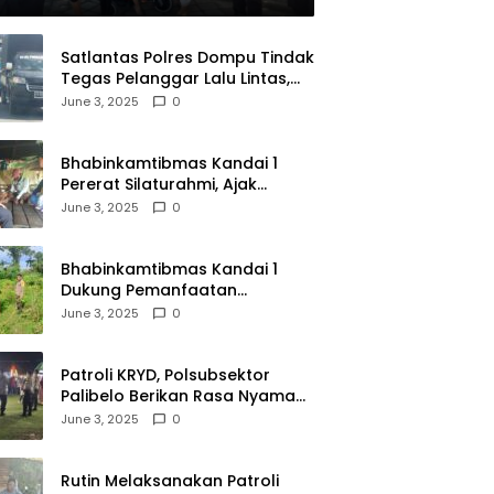
Satlantas Polres Dompu Tindak
Tegas Pelanggar Lalu Lintas,
Mobil Bodong, dan Kendaraan
June 3, 2025
0
Tak Bayar Pajak
Bhabinkamtibmas Kandai 1
Pererat Silaturahmi, Ajak
Warga Jaga Keamanan
June 3, 2025
0
Lingkungan
Bhabinkamtibmas Kandai 1
Dukung Pemanfaatan
Pekarangan untuk Ketahanan
June 3, 2025
0
Pangan Menuju Indonesia Emas
2045
Patroli KRYD, Polsubsektor
Palibelo Berikan Rasa Nyaman
Bagi Masyarakat dan
June 3, 2025
0
Antisipasi Aksi Menjurus
Premanisme
Rutin Melaksanakan Patroli