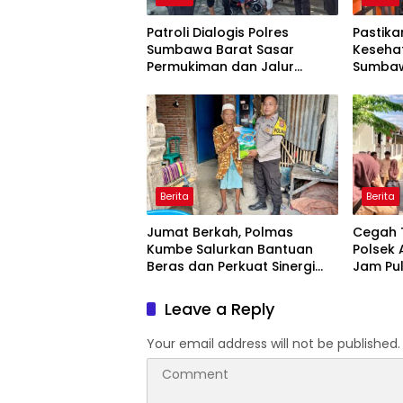
Patroli Dialogis Polres
Pastik
Sumbawa Barat Sasar
Keseha
Permukiman dan Jalur
Sumbaw
Ramai, Jaga Kamtibmas
Pengec
Tetap Kondusif
Berkal
Berita
Berita
Jumat Berkah, Polmas
Cegah 
Kumbe Salurkan Bantuan
Polsek 
Beras dan Perkuat Sinergi
Jam Pu
Kamtibmas
Bantu A
Leave a Reply
Your email address will not be published.