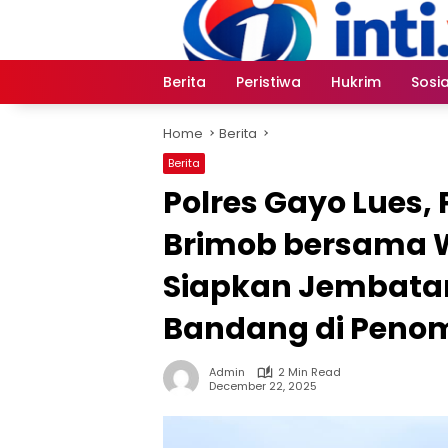
Skip
to
content
Berita
Peristiwa
Hukrim
Sosia
Home
Berita
Berita
Polres Gayo Lues, 
Brimob bersama 
Siapkan Jembatan
Bandang di Peno
Admin
2 Min Read
December 22, 2025