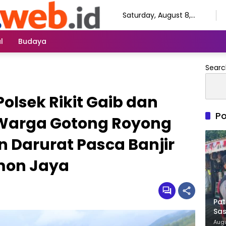
Saturday, August 8,
2026
l
Budaya
Searc
Polsek Rikit Gaib dan
Po
Warga Gotong Royong
 Darurat Pasca Banjir
mon Jaya
Pat
Sas
Ja
Augu