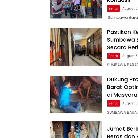
Berita
August 8
Sumbawa Barat
Pastikan K
Sumbawa Ba
Secara Ber
Berita
August 8
SUMBAWA BARAT 
Dukung Pr
Barat Opt
di Masyara
Berita
August 8
SUMBAWA BARAT
Jumat Berk
Beras dan 