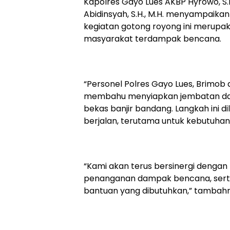
Kapolres Gayo Lues AKBP Hyrowo, S.
Abidinsyah, S.H., M.H. menyampaika
kegiatan gotong royong ini merupak
masyarakat terdampak bencana.
“Personel Polres Gayo Lues, Brimo
membahu menyiapkan jembatan da
bekas banjir bandang. Langkah ini d
berjalan, terutama untuk kebutuhan 
“Kami akan terus bersinergi denga
penanganan dampak bencana, serta
bantuan yang dibutuhkan,” tambah