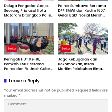
Diduga Pengedar Ganja,
Polres Sumbawa Bersama
Seorang Pria asal Kota
DPP BMWI dan Kodim 1607
Mataram Ditangkap Polisi
Gelar Bakti Sosial Merah
di Sumbawa Barat
Putih di Ponpes Arrahman
Hidayatullah
Berita
Berita
Peringati HUT Ke-81,
Jaga Kebugaran dan
Pemkab KSB Bersama
Kekompakan, Insan
Polres dan FK Unair Gelar
Maritim Pelabuhan Bima
Seminar Kesehatan “1000
Gelar Senam Bersama
Hari Pertama Kehidupan”
Leave a Reply
Your email address will not be published.
Required fields are
marked
*