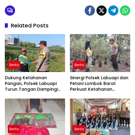
Related Posts
Berita
Berita
Dukung Ketahanan
Sinergi Polsek Labuapi dan
Pangan, Polsek Labuapi
Petani Lombok Barat
Turun Tangan Dampingi
Perkuat Ketahanan
Petani di Desa Karang
Pangan Nasional
Bongkot
Berita
Berita