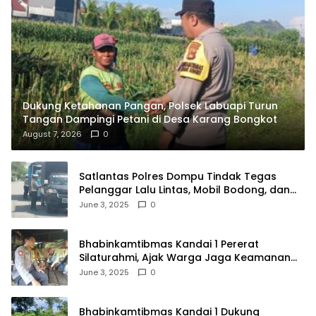
Dukung Ketahanan Pangan, Polsek Labuapi Turun
Tangan Dampingi Petani di Desa Karang Bongkot
August 7, 2026
0
Satlantas Polres Dompu Tindak Tegas
Pelanggar Lalu Lintas, Mobil Bodong, dan
Kendaraan Tak Bayar Pajak
June 3, 2025
0
Bhabinkamtibmas Kandai 1 Pererat
Silaturahmi, Ajak Warga Jaga Keamanan
Lingkungan
June 3, 2025
0
Bhabinkamtibmas Kandai 1 Dukung