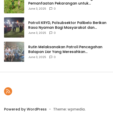
Pemanfaatan Pekarangan untuk
Ketahanan Pangan Menuju Indonesia Emas
June 3, 2025
0
2045
Patroli KRYD, Polsubsektor Palibelo Berikan
Rasa Nyaman Bagi Masyarakat dan
Antisipasi Aksi Menjurus Premanisme
June 3, 2025
0
Rutin Melaksanakan Patroli Pencegahan
Balapan Liar Yang Meresahkan
Masyarakat, Polsek Soromandi
June 3, 2025
0
Mendapatkan Apresiasi Warga
Powered by WordPress
-
Theme: wpmedia.