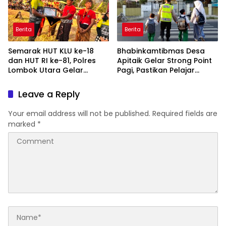
Berita
Berita
Semarak HUT KLU ke-18
Bhabinkamtibmas Desa
dan HUT RI ke-81, Polres
Apitaik Gelar Strong Point
Lombok Utara Gelar
Pagi, Pastikan Pelajar
Pagelaran Seni Budaya
Aman Menyeberang Jalan
Peresean Selama 2 Hari
Leave a Reply
Your email address will not be published.
Required fields are
marked
*