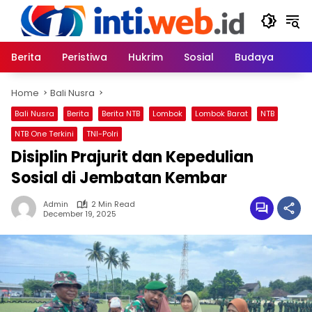
Skip
to
content
Berita
Peristiwa
Hukrim
Sosial
Budaya
Home
Bali Nusra
Bali Nusra
Berita
Berita NTB
Lombok
Lombok Barat
NTB
NTB One Terkini
TNI-Polri
Disiplin Prajurit dan Kepedulian
Sosial di Jembatan Kembar
Admin
2 Min Read
December 19, 2025