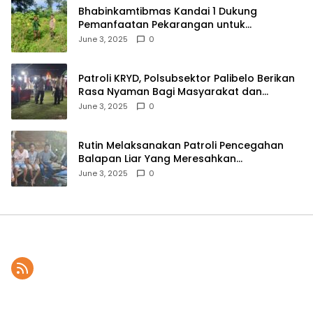
Bhabinkamtibmas Kandai 1 Dukung
Pemanfaatan Pekarangan untuk
Ketahanan Pangan Menuju Indonesia Emas
June 3, 2025
0
2045
Patroli KRYD, Polsubsektor Palibelo Berikan
Rasa Nyaman Bagi Masyarakat dan
Antisipasi Aksi Menjurus Premanisme
June 3, 2025
0
Rutin Melaksanakan Patroli Pencegahan
Balapan Liar Yang Meresahkan
Masyarakat, Polsek Soromandi
June 3, 2025
0
Mendapatkan Apresiasi Warga