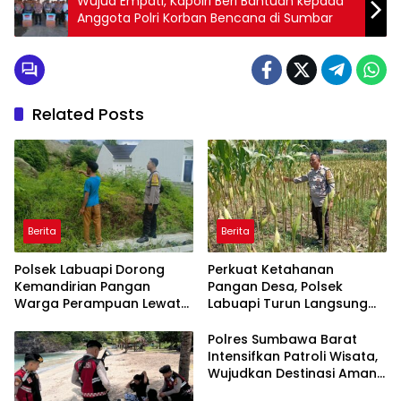
Wujud Empati, Kapolri Beri Bantuan kepada
Anggota Polri Korban Bencana di Sumbar
Related Posts
Berita
Berita
Polsek Labuapi Dorong
Perkuat Ketahanan
Kemandirian Pangan
Pangan Desa, Polsek
Warga Perampuan Lewat
Labuapi Turun Langsung
Pemanfaatan Pekarangan
Dampingi Petani Merembu
Rumah
Polres Sumbawa Barat
Intensifkan Patroli Wisata,
Wujudkan Destinasi Aman
dan Nyaman bagi