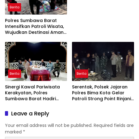
Masyarakat
Berita
Polres Sumbawa Barat
Intensifkan Patroli Wisata,
Wujudkan Destinasi Aman
dan Nyaman bagi
Masyarakat
Berita
Berita
Sinergi Kawal Pariwisata
Serentak, Polsek Jajaran
Kerakyatan, Polres
Polres Bima Kota Gelar
Sumbawa Barat Hadiri
Patroli Strong Point Rinjani
“Jalan Perjuangan dan
di Sejumlah Titik Rawan
Sharing Pengelolaan
Leave a Reply
Pariwisata Bendungan Tiu
Suntuk”
Your email address will not be published.
Required fields are
marked
*