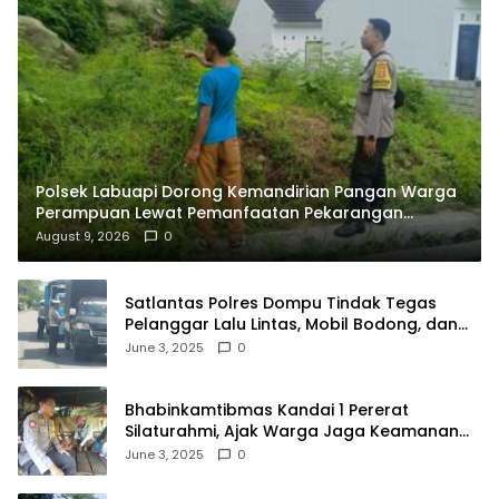
Polsek Labuapi Dorong Kemandirian Pangan Warga
Perampuan Lewat Pemanfaatan Pekarangan
Rumah
August 9, 2026
0
Satlantas Polres Dompu Tindak Tegas
Pelanggar Lalu Lintas, Mobil Bodong, dan
Kendaraan Tak Bayar Pajak
June 3, 2025
0
Bhabinkamtibmas Kandai 1 Pererat
Silaturahmi, Ajak Warga Jaga Keamanan
Lingkungan
June 3, 2025
0