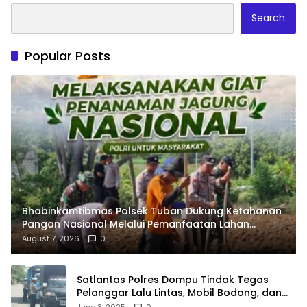
Search
Popular Posts
Bhabinkamtibmas Polsek Tuban Dukung Ketahanan
Pangan Nasional Melalui Pemanfaatan Lahan
Pekarangan
August 7, 2026
0
Satlantas Polres Dompu Tindak Tegas
Pelanggar Lalu Lintas, Mobil Bodong, dan
Kendaraan Tak Bayar Pajak