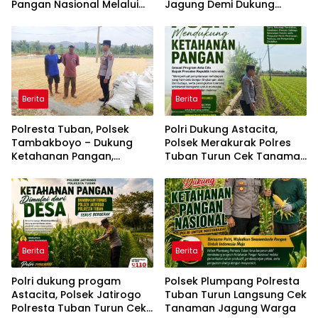
Pangan Nasional Melalui
Jagung Demi Dukung
Pemanfaatan Lahan
Ketahanan Pangan
Pekarangan
Berita
Berita
Polresta Tuban, Polsek
Polri Dukung Astacita,
Tambakboyo – Dukung
Polsek Merakurak Polres
Ketahanan Pangan,
Tuban Turun Cek Tanaman
Personel Polsek
Jagung Warga di Desa
Tambakboyo Patroli
Tuwiri Wetan
Dialogis ke Lahan Jemur
Jagung Milik Warga
Berita
Berita
Polri dukung progam
Polsek Plumpang Polresta
Astacita, Polsek Jatirogo
Tuban Turun Langsung Cek
Polresta Tuban Turun Cek
Tanaman Jagung Warga