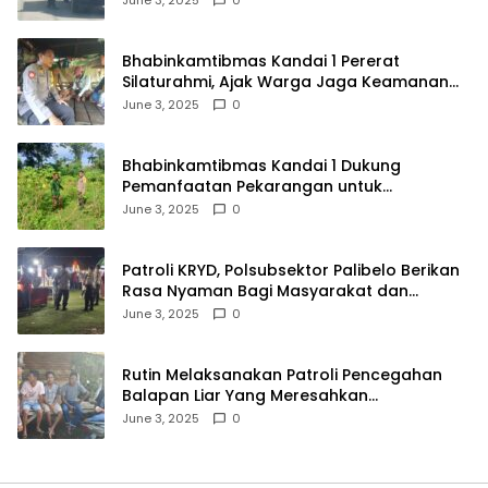
June 3, 2025
0
Bhabinkamtibmas Kandai 1 Pererat
Silaturahmi, Ajak Warga Jaga Keamanan
Lingkungan
June 3, 2025
0
Bhabinkamtibmas Kandai 1 Dukung
Pemanfaatan Pekarangan untuk
Ketahanan Pangan Menuju Indonesia Emas
June 3, 2025
0
2045
Patroli KRYD, Polsubsektor Palibelo Berikan
Rasa Nyaman Bagi Masyarakat dan
Antisipasi Aksi Menjurus Premanisme
June 3, 2025
0
Rutin Melaksanakan Patroli Pencegahan
Balapan Liar Yang Meresahkan
Masyarakat, Polsek Soromandi
June 3, 2025
0
Mendapatkan Apresiasi Warga