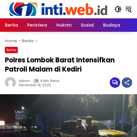
Skip
to
content
Berita
Peristiwa
Hukrim
Sosial
Budaya
Home
Berita
Berita
Polres Lombok Barat Intensifkan
Patroli Malam di Kediri
Admin
4 Min Read
December 18, 2025