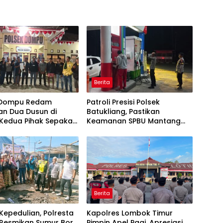
Berita
 Dompu Redam
Patroli Presisi Polsek
an Dua Dusun di
Batukliang, Pastikan
 Kedua Pihak Sepakat
Keamanan SPBU Mantang
ai
Tetap Kondusif
Berita
Kepedulian, Polresta
Kapolres Lombok Timur
 Resmikan Sumur Bor
Pimpin Apel Pagi, Apresiasi