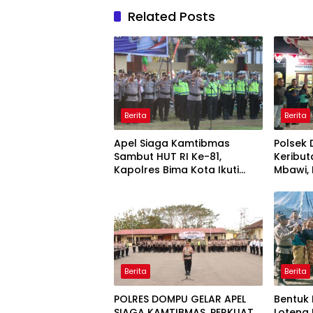
Related Posts
Berita
Berita
Apel Siaga Kamtibmas
Polsek
Sambut HUT RI Ke-81,
Keribut
Kapolres Bima Kota Ikuti
Mbawi,
Arahan Kapolda NTB Melalui
Berdam
Zoom Meeting
Berita
Berita
POLRES DOMPU GELAR APEL
Bentuk 
SIAGA KAMTIBMAS, PERKUAT
Loteng