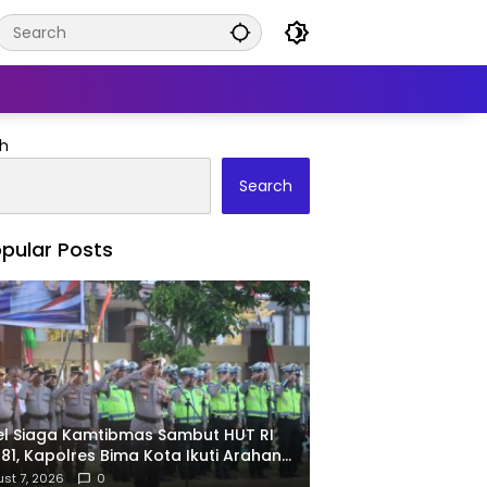
h
Search
pular Posts
l Siaga Kamtibmas Sambut HUT RI
81, Kapolres Bima Kota Ikuti Arahan
olda NTB Melalui Zoom Meeting
st 7, 2026
0