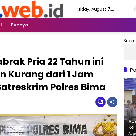
Friday, August 7,
2026
l
Budaya
Searc
brak Pria 22 Tahun ini
Po
n Kurang dari 1 Jam
Satreskrim Polres Bima
Ape
Ke-
Kap
Augu