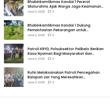
Bhabinkamtibmas Kandai 1 Pererat
Silaturahmi, Ajak Warga Jaga Keamanan
Lingkungan
June 3, 2025
0
Bhabinkamtibmas Kandai 1 Dukung
Pemanfaatan Pekarangan untuk
Ketahanan Pangan Menuju Indonesia Emas
June 3, 2025
0
2045
Patroli KRYD, Polsubsektor Palibelo Berikan
Rasa Nyaman Bagi Masyarakat dan
Antisipasi Aksi Menjurus Premanisme
June 3, 2025
0
Rutin Melaksanakan Patroli Pencegahan
Balapan Liar Yang Meresahkan
Masyarakat, Polsek Soromandi
June 3, 2025
0
Mendapatkan Apresiasi Warga