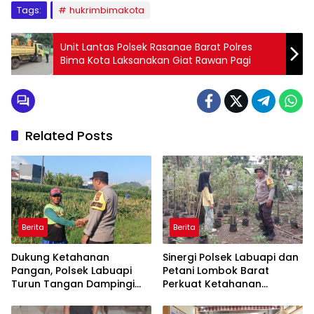
Tags:
hukrimbimakota
Unit Lantas Polsek Rasanae Barat Polres
Bima Kota Laksanakan Giat Rawan Pagi
Related Posts
Berita
Berita
Dukung Ketahanan
Sinergi Polsek Labuapi dan
Pangan, Polsek Labuapi
Petani Lombok Barat
Turun Tangan Dampingi
Perkuat Ketahanan
Petani di Desa Karang
Pangan Nasional
Bongkot