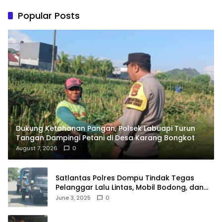
Popular Posts
Dukung Ketahanan Pangan, Polsek Labuapi Turun
Tangan Dampingi Petani di Desa Karang Bongkot
August 7, 2026
0
Satlantas Polres Dompu Tindak Tegas
Pelanggar Lalu Lintas, Mobil Bodong, dan
Kendaraan Tak Bayar Pajak
June 3, 2025
0