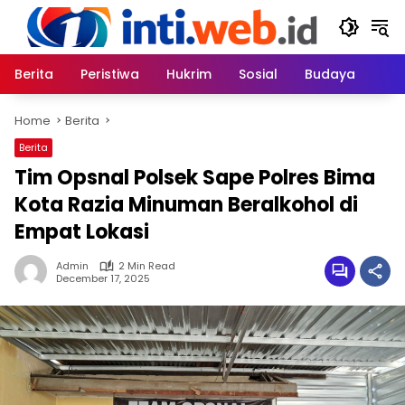
Skip
to
content
Berita
Peristiwa
Hukrim
Sosial
Budaya
Home
Berita
Berita
Tim Opsnal Polsek Sape Polres Bima
Kota Razia Minuman Beralkohol di
Empat Lokasi
Admin
2 Min Read
December 17, 2025