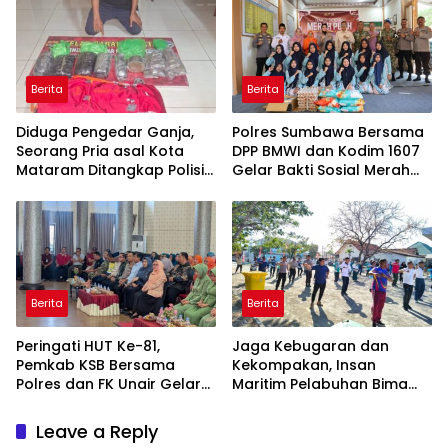
Berita
Berita
Diduga Pengedar Ganja,
Polres Sumbawa Bersama
Seorang Pria asal Kota
DPP BMWI dan Kodim 1607
Mataram Ditangkap Polisi
Gelar Bakti Sosial Merah
di Sumbawa Barat
Putih di Ponpes Arrahman
Hidayatullah
Berita
Berita
Peringati HUT Ke-81,
Jaga Kebugaran dan
Pemkab KSB Bersama
Kekompakan, Insan
Polres dan FK Unair Gelar
Maritim Pelabuhan Bima
Seminar Kesehatan “1000
Gelar Senam Bersama
Hari Pertama Kehidupan”
Leave a Reply