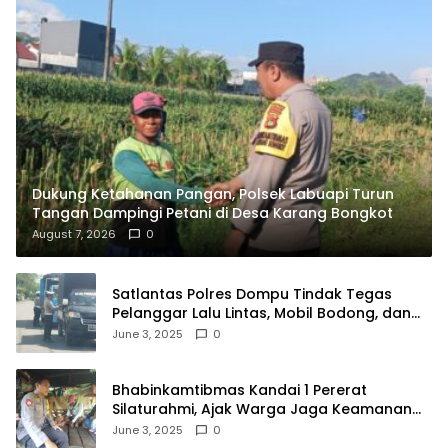
Dukung Ketahanan Pangan, Polsek Labuapi Turun
Tangan Dampingi Petani di Desa Karang Bongkot
August 7, 2026
0
Satlantas Polres Dompu Tindak Tegas
Pelanggar Lalu Lintas, Mobil Bodong, dan
Kendaraan Tak Bayar Pajak
June 3, 2025
0
Bhabinkamtibmas Kandai 1 Pererat
Silaturahmi, Ajak Warga Jaga Keamanan
Lingkungan
June 3, 2025
0