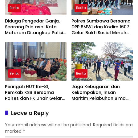
Berita
Berita
Diduga Pengedar Ganja,
Polres Sumbawa Bersama
Seorang Pria asal Kota
DPP BMWI dan Kodim 1607
Mataram Ditangkap Polisi
Gelar Bakti Sosial Merah
di Sumbawa Barat
Putih di Ponpes Arrahman
Hidayatullah
Berita
Berita
Peringati HUT Ke-81,
Jaga Kebugaran dan
Pemkab KSB Bersama
Kekompakan, Insan
Polres dan FK Unair Gelar
Maritim Pelabuhan Bima
Seminar Kesehatan “1000
Gelar Senam Bersama
Hari Pertama Kehidupan”
Leave a Reply
Your email address will not be published.
Required fields are
marked
*