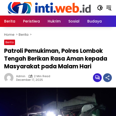
Skip
to
content
Berita
Peristiwa
Hukrim
Sosial
Budaya
Home
Berita
Berita
Patroli Pemukiman, Polres Lombok
Tengah Berikan Rasa Aman kepada
Masyarakat pada Malam Hari
Admin
2 Min Read
December 17, 2025