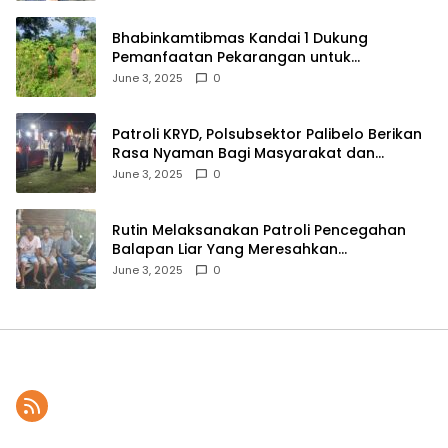
Bhabinkamtibmas Kandai 1 Dukung
Pemanfaatan Pekarangan untuk
Ketahanan Pangan Menuju Indonesia Emas
June 3, 2025
0
2045
Patroli KRYD, Polsubsektor Palibelo Berikan
Rasa Nyaman Bagi Masyarakat dan
Antisipasi Aksi Menjurus Premanisme
June 3, 2025
0
Rutin Melaksanakan Patroli Pencegahan
Balapan Liar Yang Meresahkan
Masyarakat, Polsek Soromandi
June 3, 2025
0
Mendapatkan Apresiasi Warga