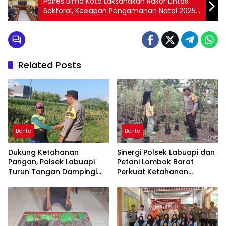
Polres Bima Kota Laksanakan Rakor Lintas
Sektoral, Kesiapan Pengamanan Natal 2025
dan Tahun Baru 2026
Related Posts
Berita
Berita
Dukung Ketahanan
Sinergi Polsek Labuapi dan
Pangan, Polsek Labuapi
Petani Lombok Barat
Turun Tangan Dampingi
Perkuat Ketahanan
Petani di Desa Karang
Pangan Nasional
Bongkot