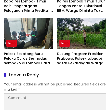
Kapolres Lombok Timur
Polres Lombok Timur Turun
Raih Penghargaan
Tangan Pantau Distribusi
Pelayanan Prima Predikat A
BBM, Warga Diminta Tak
dari Kapolri
Panic Buying
Berita
Berita
Polsek Sekotong Buru
Dukung Program Presiden
Pelaku Curas Bermodus
Prabowo, Polsek Labuapi
Sembako di Lombok Barat,
Sasar Pekarangan Warga
Isu Penculikan Dipastikan
di Lombok Barat
Hoaks
Leave a Reply
Your email address will not be published.
Required fields are
marked
*