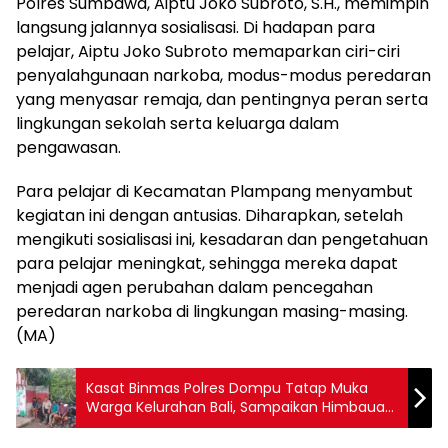
Polres Sumbawa, Aiptu Joko Subroto, S.H., memimpin
langsung jalannya sosialisasi. Di hadapan para
pelajar, Aiptu Joko Subroto memaparkan ciri-ciri
penyalahgunaan narkoba, modus-modus peredaran
yang menyasar remaja, dan pentingnya peran serta
lingkungan sekolah serta keluarga dalam
pengawasan.
Para pelajar di Kecamatan Plampang menyambut
kegiatan ini dengan antusias. Diharapkan, setelah
mengikuti sosialisasi ini, kesadaran dan pengetahuan
para pelajar meningkat, sehingga mereka dapat
menjadi agen perubahan dalam pencegahan
peredaran narkoba di lingkungan masing-masing.
(MA)
Kasat Binmas Polres Dompu Tatap Muka
Warga Kelurahan Bali, Sampaikan Himbauan
Kamtibmas dan Antisipasi Cuaca Ekstrem