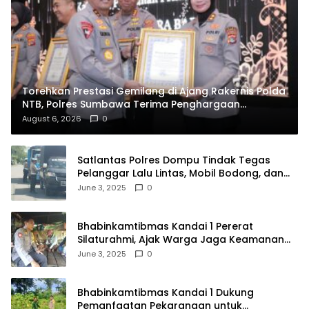
Torehkan Prestasi Gemilang di Ajang Rakernis Polda
NTB, Polres Sumbawa Terima Penghargaan
Pelayanan Prima Kapolri
August 6, 2026
0
Satlantas Polres Dompu Tindak Tegas
Pelanggar Lalu Lintas, Mobil Bodong, dan
Kendaraan Tak Bayar Pajak
June 3, 2025
0
Bhabinkamtibmas Kandai 1 Pererat
Silaturahmi, Ajak Warga Jaga Keamanan
Lingkungan
June 3, 2025
0
Bhabinkamtibmas Kandai 1 Dukung
Pemanfaatan Pekarangan untuk