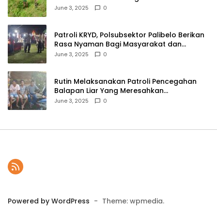
Ketahanan Pangan Menuju Indonesia Emas
June 3, 2025
0
2045
Patroli KRYD, Polsubsektor Palibelo Berikan
Rasa Nyaman Bagi Masyarakat dan
Antisipasi Aksi Menjurus Premanisme
June 3, 2025
0
Rutin Melaksanakan Patroli Pencegahan
Balapan Liar Yang Meresahkan
Masyarakat, Polsek Soromandi
June 3, 2025
0
Mendapatkan Apresiasi Warga
Powered by WordPress
-
Theme: wpmedia.