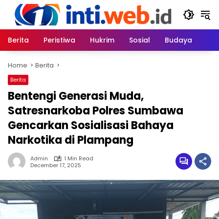
Skip
to
content
Berita
Peristiwa
Hukrim
Sosial
Budaya
Home
Berita
Berita
Bentengi Generasi Muda,
Satresnarkoba Polres Sumbawa
Gencarkan Sosialisasi Bahaya
Narkotika di Plampang
Admin
1 Min Read
December 17, 2025