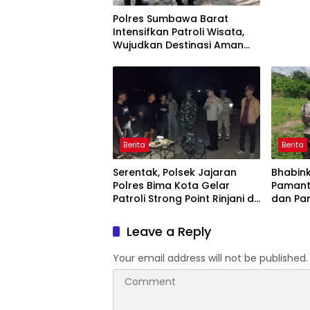
Polres Sumbawa Barat
Intensifkan Patroli Wisata,
Wujudkan Destinasi Aman
dan Nyaman bagi
Masyarakat
Berita
Berita
Serentak, Polsek Jajaran
Bhabin
Polres Bima Kota Gelar
Pamant
Patroli Strong Point Rinjani di
dan Pa
Sejumlah Titik Rawan
Tanama
Leave a Reply
Your email address will not be published.