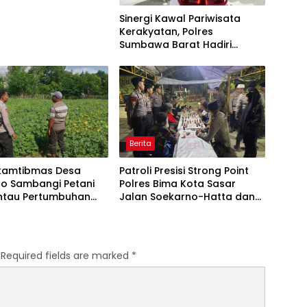
Sinergi Kawal Pariwisata
Kerakyatan, Polres
Sumbawa Barat Hadiri
“Jalan Perjuangan dan
Sharing Pengelolaan
Pariwisata Bendungan Tiu
Suntuk”
Berita
kamtibmas Desa
Patroli Presisi Strong Point
o Sambangi Petani
Polres Bima Kota Sasar
ntau Pertumbuhan
Jalan Soekarno-Hatta dan
n Kacang Kedelai
Gajah Mada
Required fields are marked
*