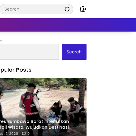
h
Search
pular Posts
res Sumbawa Barat Intensifkan
roli Wisata, Wujudkan Destinasi
an dan Nyaman bagi Masyarakat
st 9, 2026
0