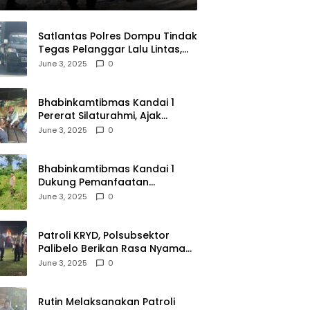
Satlantas Polres Dompu Tindak
Tegas Pelanggar Lalu Lintas,
Mobil Bodong, dan Kendaraan
June 3, 2025
0
Tak Bayar Pajak
Bhabinkamtibmas Kandai 1
Pererat Silaturahmi, Ajak
Warga Jaga Keamanan
June 3, 2025
0
Lingkungan
Bhabinkamtibmas Kandai 1
Dukung Pemanfaatan
Pekarangan untuk Ketahanan
June 3, 2025
0
Pangan Menuju Indonesia Emas
2045
Patroli KRYD, Polsubsektor
Palibelo Berikan Rasa Nyaman
Bagi Masyarakat dan
June 3, 2025
0
Antisipasi Aksi Menjurus
Premanisme
Rutin Melaksanakan Patroli