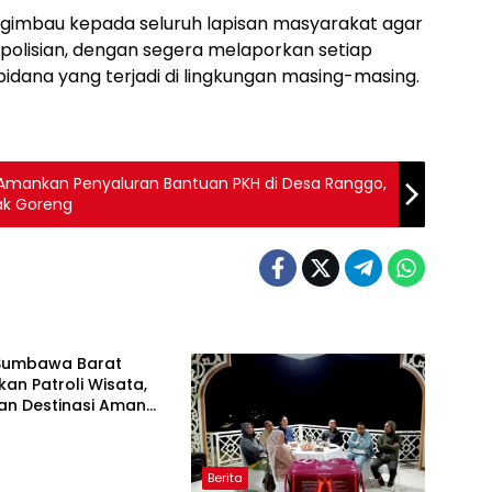
mengimbau kepada seluruh lapisan masyarakat agar
olisian, dengan segera melaporkan setiap
idana yang terjadi di lingkungan masing-masing.
Amankan Penyaluran Bantuan PKH di Desa Ranggo,
ak Goreng
 Sumbawa Barat
fkan Patroli Wisata,
an Destinasi Aman
aman bagi
akat
Berita