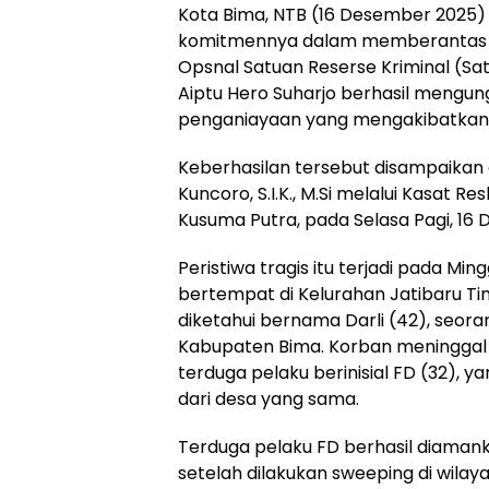
Kota Bima, NTB (16 Desember 2025)
komitmennya dalam memberantas ti
Opsnal Satuan Reserse Kriminal (Sat
Aiptu Hero Suharjo berhasil meng
penganiayaan yang mengakibatkan 
Keberhasilan tersebut disampaikan 
Kuncoro, S.I.K., M.Si melalui Kasat 
Kusuma Putra, pada Selasa Pagi, 16
Peristiwa tragis itu terjadi pada Mi
bertempat di Kelurahan Jatibaru T
diketahui bernama Darli (42), seor
Kabupaten Bima. Korban meninggal
terduga pelaku berinisial FD (32), y
dari desa yang sama.
Terduga pelaku FD berhasil diamank
setelah dilakukan sweeping di wilayah