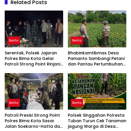
Related Posts
Berita
Berita
Serentak, Polsek Jajaran
Bhabinkamtibmas Desa
Polres Bima Kota Gelar
Pamanto Sambangi Petani
Patroli Strong Point Rinjani
dan Pantau Pertumbuhan
di Sejumlah Titik Rawan
Tanaman Kacang Kedelai
Berita
Berita
Patroli Presisi Strong Point
Polsek Singgahan Polresta
Polres Bima Kota Sasar
Tuban Turun Cek Tanaman
Jalan Soekarno-Hatta dan
jagung Warga di Desa