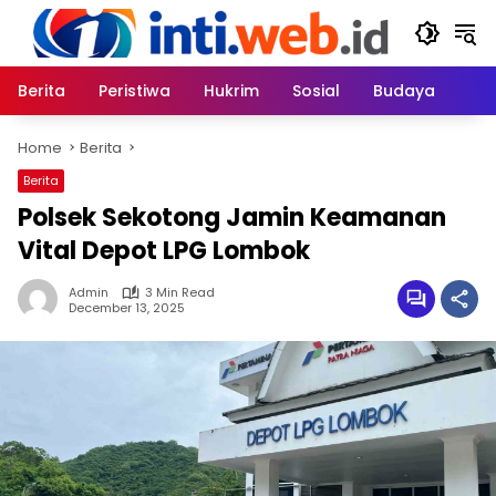
Skip
to
content
Berita
Peristiwa
Hukrim
Sosial
Budaya
Home
Berita
Berita
Polsek Sekotong Jamin Keamanan
Vital Depot LPG Lombok
Admin
3 Min Read
December 13, 2025