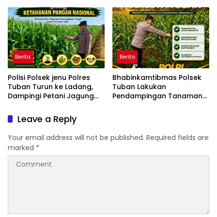
Gajah Mada
Mulyorejo
Berita
Berita
Polisi Polsek jenu Polres
Bhabinkamtibmas Polsek
Tuban Turun ke Ladang,
Tuban Lakukan
Dampingi Petani Jagung
Pendampingan Tanaman
Dukung Ketahanan Pangan
Jagung Dukung Ketahanan
Pangan Nasional
Leave a Reply
Your email address will not be published.
Required fields are
marked
*