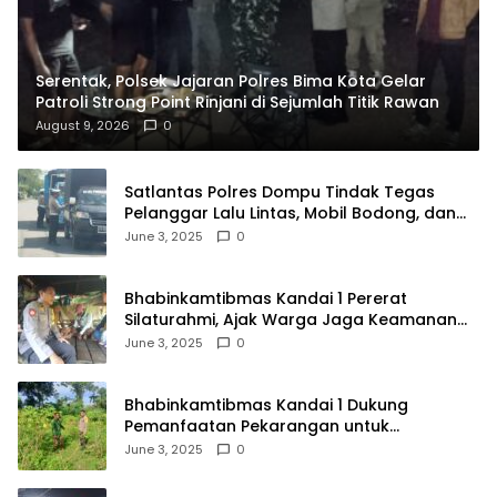
Serentak, Polsek Jajaran Polres Bima Kota Gelar
Patroli Strong Point Rinjani di Sejumlah Titik Rawan
August 9, 2026
0
Satlantas Polres Dompu Tindak Tegas
Pelanggar Lalu Lintas, Mobil Bodong, dan
Kendaraan Tak Bayar Pajak
June 3, 2025
0
Bhabinkamtibmas Kandai 1 Pererat
Silaturahmi, Ajak Warga Jaga Keamanan
Lingkungan
June 3, 2025
0
Bhabinkamtibmas Kandai 1 Dukung
Pemanfaatan Pekarangan untuk
Ketahanan Pangan Menuju Indonesia Emas
June 3, 2025
0
2045