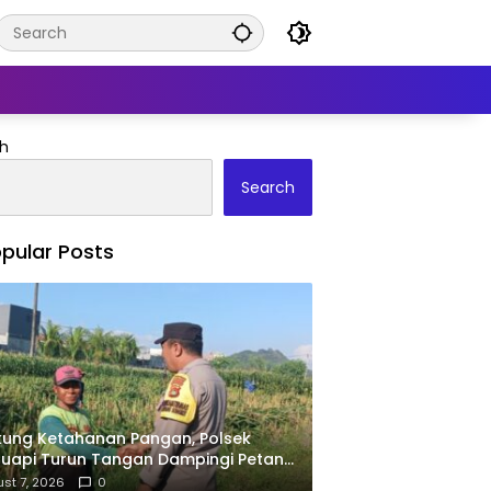
h
Search
pular Posts
ung Ketahanan Pangan, Polsek
uapi Turun Tangan Dampingi Petani
Desa Karang Bongkot
st 7, 2026
0