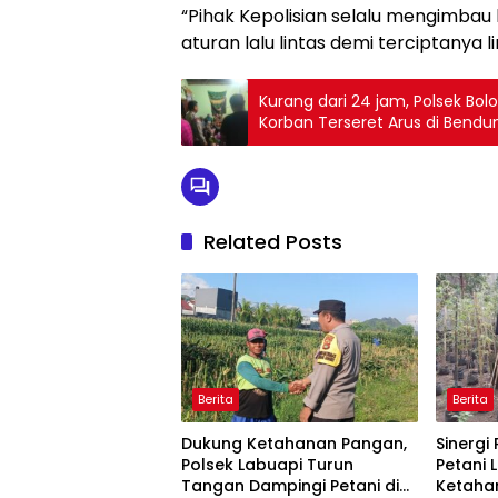
“Pihak Kepolisian selalu mengimbau
aturan lalu lintas demi terciptanya 
Kurang dari 24 jam, Polsek B
Korban Terseret Arus di Bend
Related Posts
Berita
Berita
Dukung Ketahanan Pangan,
Sinergi
Polsek Labuapi Turun
Petani 
Tangan Dampingi Petani di
Ketaha