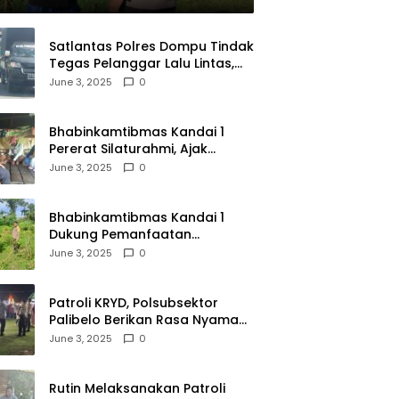
Satlantas Polres Dompu Tindak
Tegas Pelanggar Lalu Lintas,
Mobil Bodong, dan Kendaraan
June 3, 2025
0
Tak Bayar Pajak
Bhabinkamtibmas Kandai 1
Pererat Silaturahmi, Ajak
Warga Jaga Keamanan
June 3, 2025
0
Lingkungan
Bhabinkamtibmas Kandai 1
Dukung Pemanfaatan
Pekarangan untuk Ketahanan
June 3, 2025
0
Pangan Menuju Indonesia Emas
2045
Patroli KRYD, Polsubsektor
Palibelo Berikan Rasa Nyaman
Bagi Masyarakat dan
June 3, 2025
0
Antisipasi Aksi Menjurus
Premanisme
Rutin Melaksanakan Patroli