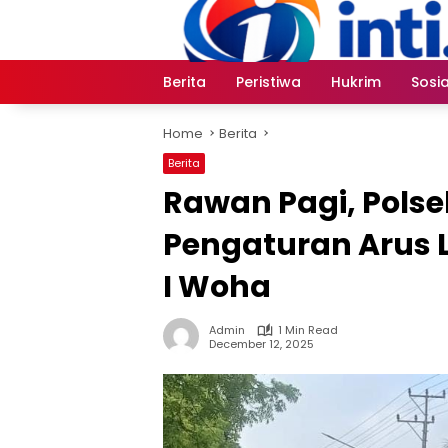
Skip
to
content
Berita
Peristiwa
Hukrim
Sosia
Home
Berita
Berita
Rawan Pagi, Pols
Pengaturan Arus L
I Woha
Admin
1 Min Read
December 12, 2025