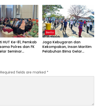
Sumbawa Barat
Berita
ti HUT Ke-81, Pemkab
Jaga Kebugaran dan
sama Polres dan FK
Kekompakan, Insan Maritim
elar Seminar
Pelabuhan Bima Gelar
an “1000 Hari
Senam Bersama
a Kehidupan”
Required fields are marked
*