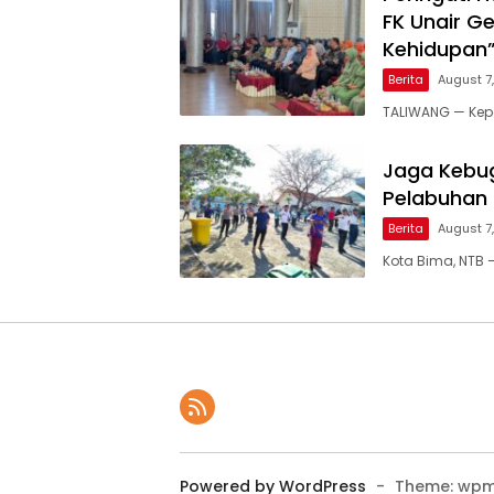
FK Unair G
Kehidupan
Berita
August 7
TALIWANG — Kepo
Jaga Kebug
Pelabuhan
Berita
August 7
Kota Bima, NTB 
Powered by WordPress
-
Theme: wpm