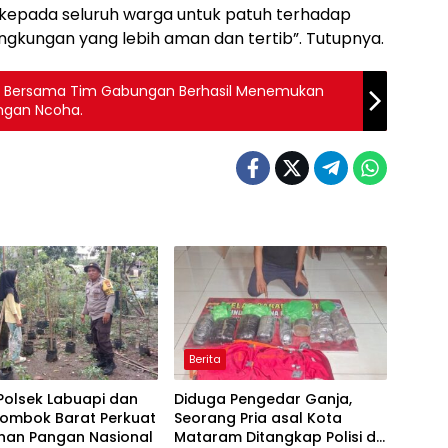
 kepada seluruh warga untuk patuh terhadap
lingkungan yang lebih aman dan tertib”. Tutupnya.
olo Bersama Tim Gabungan Berhasil Menemukan
ungan Ncoha.
Berita
 Polsek Labuapi dan
Diduga Pengedar Ganja,
Lombok Barat Perkuat
Seorang Pria asal Kota
nan Pangan Nasional
Mataram Ditangkap Polisi di