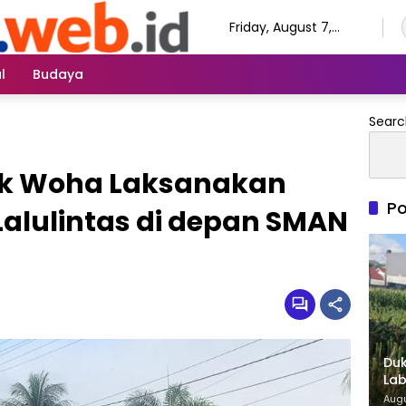
Friday, August 7,
2026
l
Budaya
Searc
ek Woha Laksanakan
Po
alulintas di depan SMAN
Duk
Lab
di 
Augu