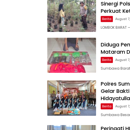
Sinergi Po
Perkuat Ke
Berita
August 7
LOMBOK BARAT — 
Diduga Pen
Mataram Di
Berita
August 7
Sumbawa Barat, 
Polres Su
Gelar Bakt
Hidayatull
Berita
August 7
Sumbawa Besar, 
Peringati 