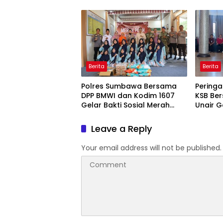
Desa Karang Bongkot
Berita
Berita
Polres Sumbawa Bersama
Peringa
DPP BMWI dan Kodim 1607
KSB Ber
Gelar Bakti Sosial Merah
Unair G
Putih di Ponpes Arrahman
Kesehat
Hidayatullah
Pertam
Leave a Reply
Your email address will not be published.