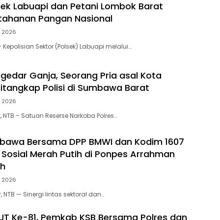
lsek Labuapi dan Petani Lombok Barat
tahanan Pangan Nasional
, 2026
Kepolisian Sektor (Polsek) Labuapi melalui…
gedar Ganja, Seorang Pria asal Kota
tangkap Polisi di Sumbawa Barat
, 2026
NTB – Satuan Reserse Narkoba Polres…
mbawa Bersama DPP BMWI dan Kodim 1607
i Sosial Merah Putih di Ponpes Arrahman
ah
, 2026
NTB — Sinergi lintas sektoral dan…
HUT Ke-81, Pemkab KSB Bersama Polres dan