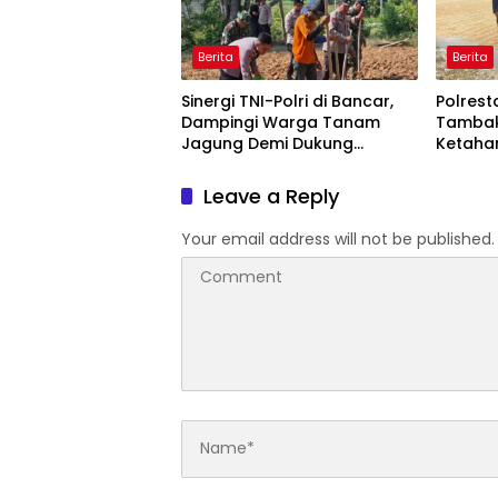
Berita
Berita
Sinergi TNI-Polri di Bancar,
Polrest
Dampingi Warga Tanam
Tambak
Jagung Demi Dukung
Ketaha
Ketahanan Pangan
Polsek
Dialogi
Leave a Reply
Jagung
Your email address will not be published.