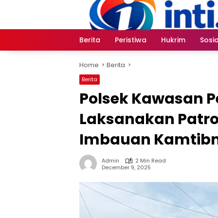
Skip
to
content
Berita
Peristiwa
Hukrim
Sosia
Home
Berita
Berita
Polsek Kawasan P
Laksanakan Patrol
Imbauan Kamtib
Admin
2 Min Read
December 9, 2025