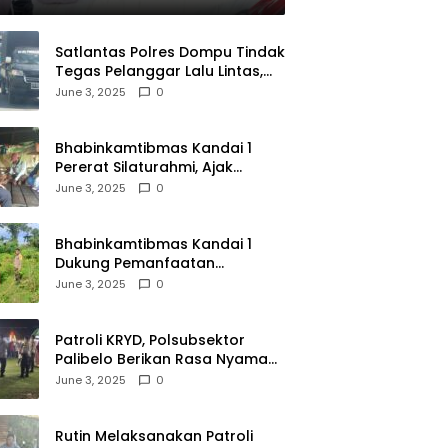
dusif
Satlantas Polres Dompu Tindak
Tegas Pelanggar Lalu Lintas,
Mobil Bodong, dan Kendaraan
June 3, 2025
0
Tak Bayar Pajak
Bhabinkamtibmas Kandai 1
Pererat Silaturahmi, Ajak
Warga Jaga Keamanan
June 3, 2025
0
Lingkungan
Bhabinkamtibmas Kandai 1
Dukung Pemanfaatan
Pekarangan untuk Ketahanan
June 3, 2025
0
Pangan Menuju Indonesia Emas
2045
Patroli KRYD, Polsubsektor
Palibelo Berikan Rasa Nyaman
Bagi Masyarakat dan
June 3, 2025
0
Antisipasi Aksi Menjurus
Premanisme
Rutin Melaksanakan Patroli