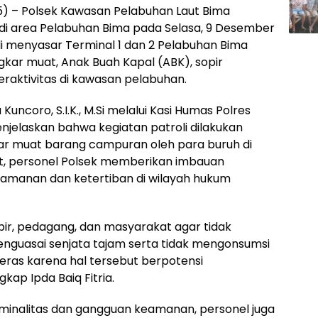
) – Polsek Kawasan Pelabuhan Laut Bima
 di area Pelabuhan Bima pada Selasa, 9 Desember
roli menyasar Terminal 1 dan 2 Pelabuhan Bima
ar muat, Anak Buah Kapal (ABK), sopir
raktivitas di kawasan pelabuhan.
uncoro, S.I.K., M.Si melalui Kasi Humas Polres
menjelaskan bahwa kegiatan patroli dilakukan
ar muat barang campuran oleh para buruh di
t, personel Polsek memberikan imbauan
eamanan dan ketertiban di wilayah hukum
ir, pedagang, dan masyarakat agar tidak
uasai senjata tajam serta tidak mengonsumsi
ras karena hal tersebut berpotensi
ap Ipda Baiq Fitria.
inalitas dan gangguan keamanan, personel juga