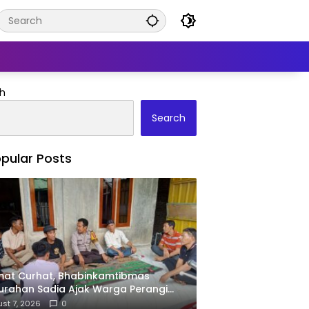
h
Search
pular Posts
mat Curhat, Bhabinkamtibmas
urahan Sadia Ajak Warga Perangi
ras dan Narkoba Demi Kamtibmas
st 7, 2026
0