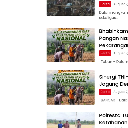
Berita
August 7
Dalam rangka 
sekaligus…
Bhabinkam
Pangan Nas
Pekaranga
Berita
August 7
Tuban – Dalam
Sinergi TN
Jagung De
Berita
August 7
BANCAR – Dala
Polresta T
Ketahanan