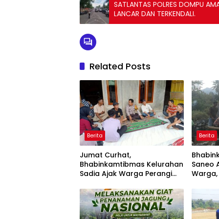
SATLANTAS POLRES DOMPU AMAN
LANCAR DAN TERKENDALI.
Related Posts
Berita
Berita
Jumat Curhat,
Bhabin
Bhabinkamtibmas Kelurahan
Saneo 
Sadia Ajak Warga Perangi
Warga,
Miras dan Narkoba Demi
dan Go
Kamtibmas Kondusif
Kamti