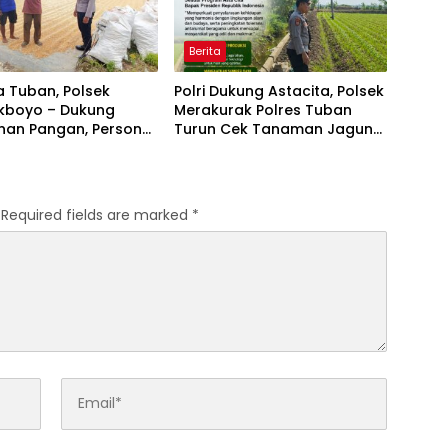
Berita
a Tuban, Polsek
Polri Dukung Astacita, Polsek
boyo – Dukung
Merakurak Polres Tuban
nan Pangan, Personel
Turun Cek Tanaman Jagung
 Tambakboyo Patroli
Warga di Desa Tuwiri Wetan
s ke Lahan Jemur
 Milik Warga
Required fields are marked
*