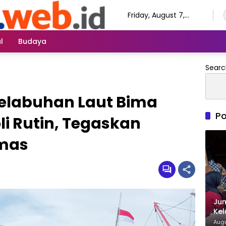
Friday, August 7,
2026
l
Budaya
Searc
elabuhan Laut Bima
Po
i Rutin, Tegaskan
mas
Ju
Kel
Mi
Augu