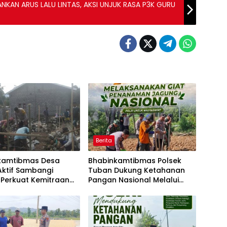
KAN ARUS LALU LINTAS, AKSI UNJUK RASA P3K GURU
Berita
kamtibmas Desa
Bhabinkamtibmas Polsek
Aktif Sambangi
Tuban Dukung Ketahanan
 Perkuat Kemitraan
Pangan Nasional Melalui
tong Royong Jaga
Pemanfaatan Lahan
bmas
Pekarangan