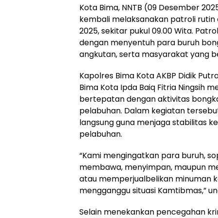
Kota Bima, NNTB (09 Desember 2025
kembali melaksanakan patroli rutin
2025, sekitar pukul 09.00 Wita. Pat
dengan menyentuh para buruh bongk
angkutan, serta masyarakat yang be
Kapolres Bima Kota AKBP Didik Putra K
Bima Kota Ipda Baiq Fitria Ningsih 
bertepatan dengan aktivitas bongk
pelabuhan. Dalam kegiatan tersebu
langsung guna menjaga stabilitas k
pelabuhan.
“Kami mengingatkan para buruh, sop
membawa, menyimpan, maupun meng
atau memperjualbelikan minuman ke
mengganggu situasi Kamtibmas,” ungk
Selain menekankan pencegahan krim