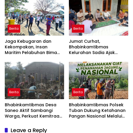
Hidayatullah
Hari Pertama Kehidupan”
Berita
Berita
Jaga Kebugaran dan
Jumat Curhat,
Kekompakan, Insan
Bhabinkamtibmas
Maritim Pelabuhan Bima
Kelurahan Sadia Ajak
Gelar Senam Bersama
Warga Perangi Miras dan
Narkoba Demi Kamtibmas
Kondusif
Berita
Berita
Bhabinkamtibmas Desa
Bhabinkamtibmas Polsek
Saneo Aktif Sambangi
Tuban Dukung Ketahanan
Warga, Perkuat Kemitraan
Pangan Nasional Melalui
dan Gotong Royong Jaga
Pemanfaatan Lahan
Kamtibmas
Pekarangan
Leave a Reply