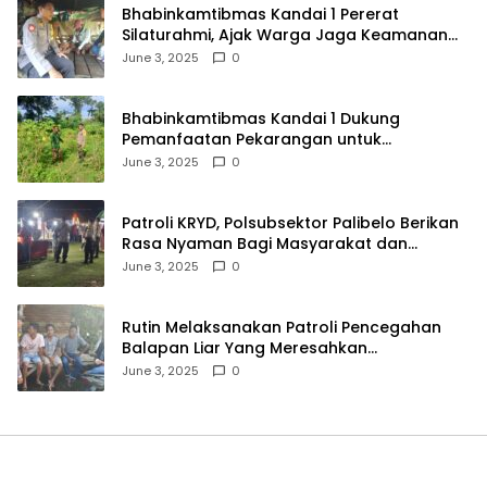
Bhabinkamtibmas Kandai 1 Pererat
Silaturahmi, Ajak Warga Jaga Keamanan
Lingkungan
June 3, 2025
0
Bhabinkamtibmas Kandai 1 Dukung
Pemanfaatan Pekarangan untuk
Ketahanan Pangan Menuju Indonesia Emas
June 3, 2025
0
2045
Patroli KRYD, Polsubsektor Palibelo Berikan
Rasa Nyaman Bagi Masyarakat dan
Antisipasi Aksi Menjurus Premanisme
June 3, 2025
0
Rutin Melaksanakan Patroli Pencegahan
Balapan Liar Yang Meresahkan
Masyarakat, Polsek Soromandi
June 3, 2025
0
Mendapatkan Apresiasi Warga