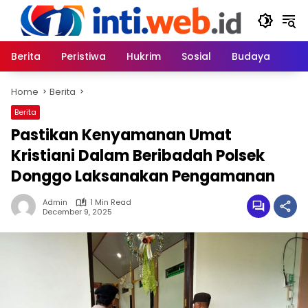
Skip
to
content
Berita
Peristiwa
Hukrim
Sosial
Budaya
Home
Berita
Berita
Pastikan Kenyamanan Umat
Kristiani Dalam Beribadah Polsek
Donggo Laksanakan Pengamanan
Admin
1 Min Read
December 9, 2025