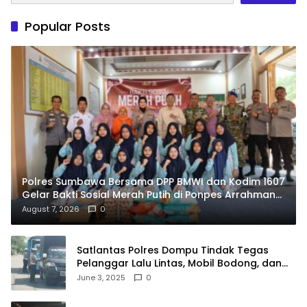
Popular Posts
Polres Sumbawa Bersama DPP BMWI dan Kodim 1607
Gelar Bakti Sosial Merah Putih di Ponpes Arrahman
Hidayatullah
August 7, 2026
0
Satlantas Polres Dompu Tindak Tegas
Pelanggar Lalu Lintas, Mobil Bodong, dan
Kendaraan Tak Bayar Pajak
June 3, 2025
0