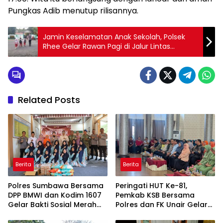
Pungkas Adib menutup rilisannya.
Jamin Keselamatan Anak Sekolah, Polsek
Rhee Gelar Rawan Pagi di Jalur Lintas
Sumbawa-Tano
Related Posts
Berita
Berita
Polres Sumbawa Bersama
Peringati HUT Ke-81,
DPP BMWI dan Kodim 1607
Pemkab KSB Bersama
Gelar Bakti Sosial Merah
Polres dan FK Unair Gelar
Putih di Ponpes Arrahman
Seminar Kesehatan “1000