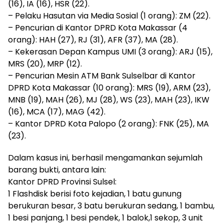
(16), IA (16), HSR (22).
– Pelaku Hasutan via Media Sosial (1 orang): ZM (22).
– Pencurian di Kantor DPRD Kota Makassar (4
orang): HAH (27), RJ (31), AFR (37), MA (28).
– Kekerasan Depan Kampus UMI (3 orang): ARJ (15),
MRS (20), MRP (12).
– Pencurian Mesin ATM Bank Sulselbar di Kantor
DPRD Kota Makassar (10 orang): MRS (19), ARM (23),
MNB (19), MAH (26), MJ (28), WS (23), MAH (23), IKW
(16), MCA (17), MAG (42).
– Kantor DPRD Kota Palopo (2 orang): FNK (25), MA
(23).
Dalam kasus ini, berhasil mengamankan sejumlah
barang bukti, antara lain:
Kantor DPRD Provinsi Sulsel:
1 Flashdisk berisi foto kejadian, 1 batu gunung
berukuran besar, 3 batu berukuran sedang, 1 bambu,
1 besi panjang, 1 besi pendek, 1 balok,1 sekop, 3 unit