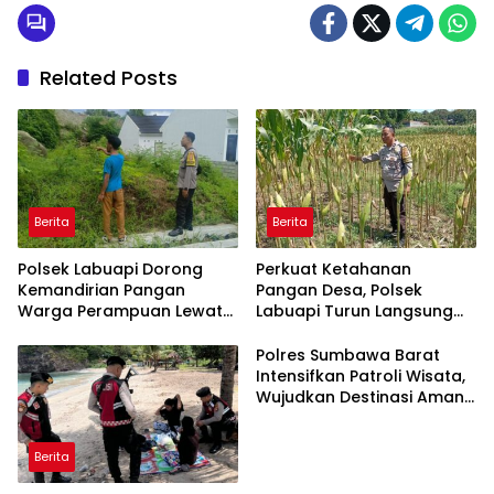
Related Posts
Berita
Berita
Polsek Labuapi Dorong
Perkuat Ketahanan
Kemandirian Pangan
Pangan Desa, Polsek
Warga Perampuan Lewat
Labuapi Turun Langsung
Pemanfaatan Pekarangan
Dampingi Petani Merembu
Rumah
Polres Sumbawa Barat
Intensifkan Patroli Wisata,
Wujudkan Destinasi Aman
dan Nyaman bagi
Masyarakat
Berita