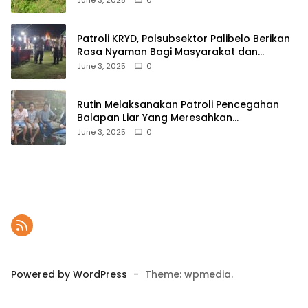
2045
Patroli KRYD, Polsubsektor Palibelo Berikan
Rasa Nyaman Bagi Masyarakat dan
Antisipasi Aksi Menjurus Premanisme
June 3, 2025
0
Rutin Melaksanakan Patroli Pencegahan
Balapan Liar Yang Meresahkan
Masyarakat, Polsek Soromandi
June 3, 2025
0
Mendapatkan Apresiasi Warga
Powered by WordPress
-
Theme: wpmedia.