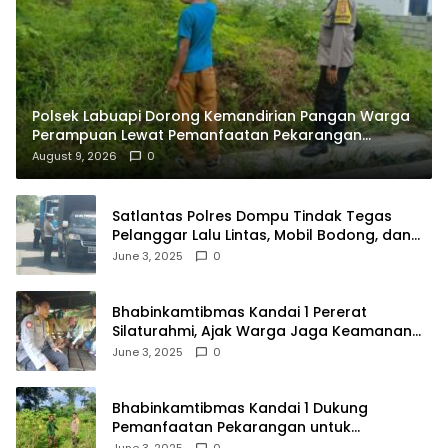
Polsek Labuapi Dorong Kemandirian Pangan Warga
Perampuan Lewat Pemanfaatan Pekarangan
Rumah
August 9, 2026
0
Satlantas Polres Dompu Tindak Tegas
Pelanggar Lalu Lintas, Mobil Bodong, dan
Kendaraan Tak Bayar Pajak
June 3, 2025
0
Bhabinkamtibmas Kandai 1 Pererat
Silaturahmi, Ajak Warga Jaga Keamanan
Lingkungan
June 3, 2025
0
Bhabinkamtibmas Kandai 1 Dukung
Pemanfaatan Pekarangan untuk
Ketahanan Pangan Menuju Indonesia Emas
June 3, 2025
0