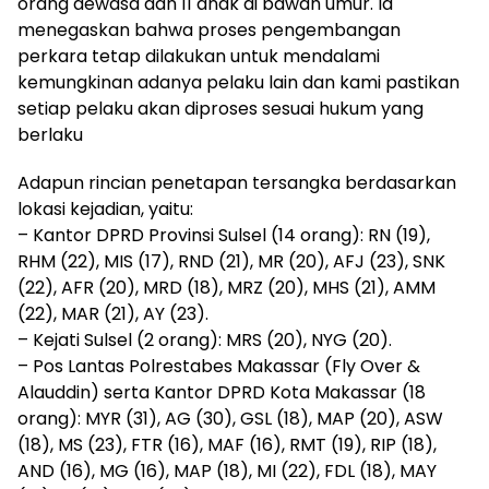
orang dewasa dan 11 anak di bawah umur. Ia
menegaskan bahwa proses pengembangan
perkara tetap dilakukan untuk mendalami
kemungkinan adanya pelaku lain dan kami pastikan
setiap pelaku akan diproses sesuai hukum yang
berlaku
Adapun rincian penetapan tersangka berdasarkan
lokasi kejadian, yaitu:
– Kantor DPRD Provinsi Sulsel (14 orang): RN (19),
RHM (22), MIS (17), RND (21), MR (20), AFJ (23), SNK
(22), AFR (20), MRD (18), MRZ (20), MHS (21), AMM
(22), MAR (21), AY (23).
– Kejati Sulsel (2 orang): MRS (20), NYG (20).
– Pos Lantas Polrestabes Makassar (Fly Over &
Alauddin) serta Kantor DPRD Kota Makassar (18
orang): MYR (31), AG (30), GSL (18), MAP (20), ASW
(18), MS (23), FTR (16), MAF (16), RMT (19), RIP (18),
AND (16), MG (16), MAP (18), MI (22), FDL (18), MAY