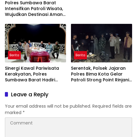
Polres Sumbawa Barat
Intensifkan Patroli Wisata,
Wujudkan Destinasi Aman
dan Nyaman bagi
Masyarakat
Berita
Berita
Sinergi Kawal Pariwisata
Serentak, Polsek Jajaran
Kerakyatan, Polres
Polres Bima Kota Gelar
Sumbawa Barat Hadiri
Patroli Strong Point Rinjani
“Jalan Perjuangan dan
di Sejumlah Titik Rawan
Sharing Pengelolaan
Leave a Reply
Pariwisata Bendungan Tiu
Suntuk”
Your email address will not be published.
Required fields are
marked
*