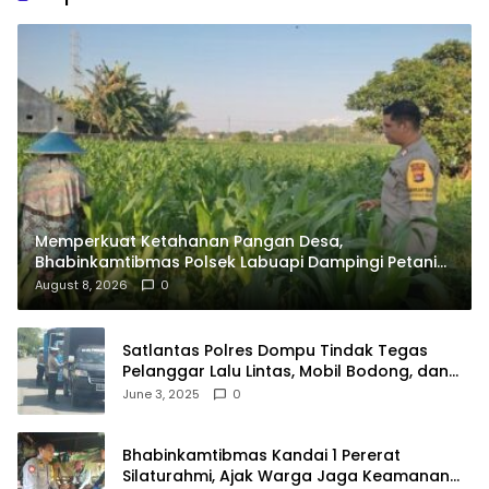
Memperkuat Ketahanan Pangan Desa,
Bhabinkamtibmas Polsek Labuapi Dampingi Petani
Kuranji Dalang
August 8, 2026
0
Satlantas Polres Dompu Tindak Tegas
Pelanggar Lalu Lintas, Mobil Bodong, dan
Kendaraan Tak Bayar Pajak
June 3, 2025
0
Bhabinkamtibmas Kandai 1 Pererat
Silaturahmi, Ajak Warga Jaga Keamanan