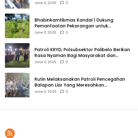
Lingkungan
June 3, 2025
0
Bhabinkamtibmas Kandai 1 Dukung
Pemanfaatan Pekarangan untuk
Ketahanan Pangan Menuju Indonesia Emas
June 3, 2025
0
2045
Patroli KRYD, Polsubsektor Palibelo Berikan
Rasa Nyaman Bagi Masyarakat dan
Antisipasi Aksi Menjurus Premanisme
June 3, 2025
0
Rutin Melaksanakan Patroli Pencegahan
Balapan Liar Yang Meresahkan
Masyarakat, Polsek Soromandi
June 3, 2025
0
Mendapatkan Apresiasi Warga