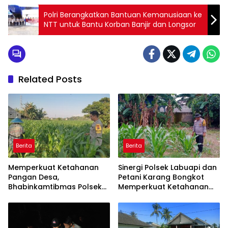
Polri Berangkatkan Bantuan Kemanusiaan ke
NTT untuk Bantu Korban Banjir dan Longsor
Related Posts
Berita
Berita
Memperkuat Ketahanan
Sinergi Polsek Labuapi dan
Pangan Desa,
Petani Karang Bongkot
Bhabinkamtibmas Polsek
Memperkuat Ketahanan
Labuapi Dampingi Petani
Pangan Nasional
Kuranji Dalang