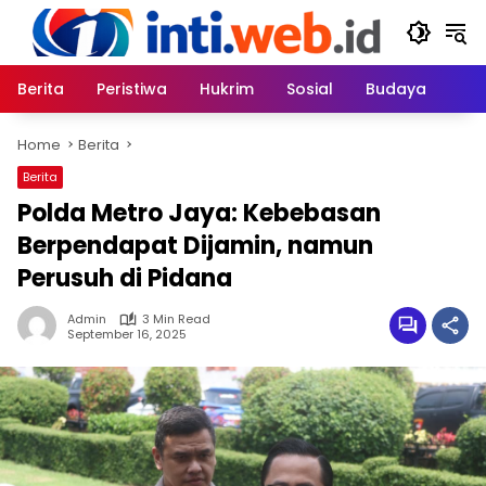
Skip
to
content
Berita
Peristiwa
Hukrim
Sosial
Budaya
Home
Berita
Berita
Polda Metro Jaya: Kebebasan
Berpendapat Dijamin, namun
Perusuh di Pidana
Admin
3 Min Read
September 16, 2025