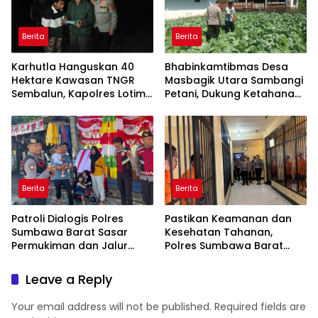
Berita
Berita
Karhutla Hanguskan 40
Bhabinkamtibmas Desa
Hektare Kawasan TNGR
Masbagik Utara Sambangi
Sembalun, Kapolres Lotim
Petani, Dukung Ketahanan
Turun Langsung Padamkan
Pangan dan Swasembada
Api
Pangan
Berita
Berita
Patroli Dialogis Polres
Pastikan Keamanan dan
Sumbawa Barat Sasar
Kesehatan Tahanan,
Permukiman dan Jalur
Polres Sumbawa Barat
Ramai, Jaga Kamtibmas
Intensifkan Pengecekan
Tetap Kondusif
Rutan Secara Berkala
Leave a Reply
Your email address will not be published.
Required fields are