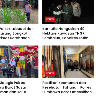
Berita
 Polsek Labuapi dan
Karhutla Hanguskan 40
 Karang Bongkot
Hektare Kawasan TNGR
kuat Ketahanan
Sembalun, Kapolres Lotim
 Nasional
Turun Langsung Padamkan
Api
Berita
Dialogis Polres
Pastikan Keamanan dan
a Barat Sasar
Kesehatan Tahanan, Polres
iman dan Jalur
Sumbawa Barat Intensifkan
 Jaga Kamtibmas
Pengecekan Rutan Secara
Kondusif
Berkala