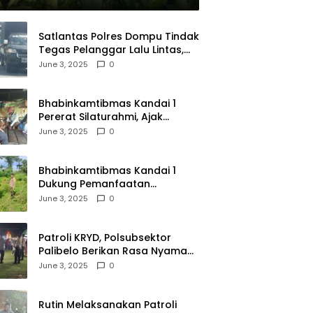
Satlantas Polres Dompu Tindak
Tegas Pelanggar Lalu Lintas,
Mobil Bodong, dan Kendaraan
June 3, 2025
0
Tak Bayar Pajak
Bhabinkamtibmas Kandai 1
Pererat Silaturahmi, Ajak
Warga Jaga Keamanan
June 3, 2025
0
Lingkungan
Bhabinkamtibmas Kandai 1
Dukung Pemanfaatan
Pekarangan untuk Ketahanan
June 3, 2025
0
Pangan Menuju Indonesia Emas
2045
Patroli KRYD, Polsubsektor
Palibelo Berikan Rasa Nyaman
Bagi Masyarakat dan
June 3, 2025
0
Antisipasi Aksi Menjurus
Premanisme
Rutin Melaksanakan Patroli