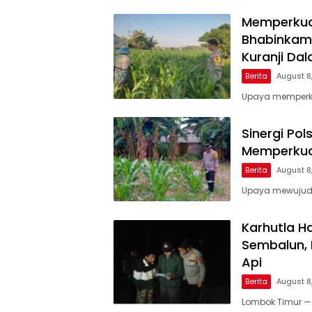
Memperkua
Bhabinkamt
Kuranji Da
Berita
August 8
Upaya memperku
Sinergi Po
Memperkua
Berita
August 8
Upaya mewujudk
Karhutla 
Sembalun, 
Api
Berita
August 8
Lombok Timur —