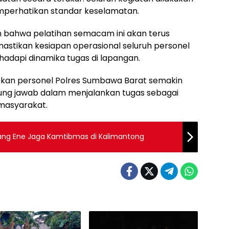
perhatikan standar keselamatan.
 bahwa pelatihan semacam ini akan terus
astikan kesiapan operasional seluruh personel
dapi dinamika tugas di lapangan.
apkan personel Polres Sumbawa Barat semakin
gung jawab dalam menjalankan tugas sebagai
masyarakat.
 Brang Ene Jaga Kamtibmas di Kalimantong