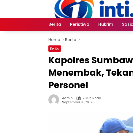
Skip
to
content
Berita
Peristiwa
Hukrim
Sosia
Home
Berita
Berita
Kapolres Sumbawa
Menembak, Tekan
Personel
Admin
2 Min Read
September 16, 2025