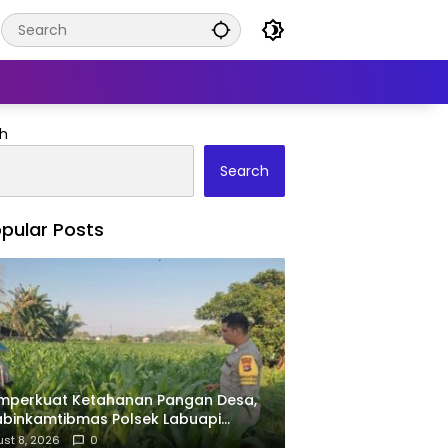
h
Search
pular Posts
mperkuat Ketahanan Pangan Desa,
binkamtibmas Polsek Labuapi
pingi Petani Kuranji Dalang
st 8, 2026
0