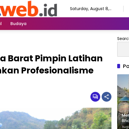
Saturday, August 8,
2026
l
Budaya
Searc
 Barat Pimpin Latihan
Po
kan Profesionalisme
Me
Bha
Dam
Augu