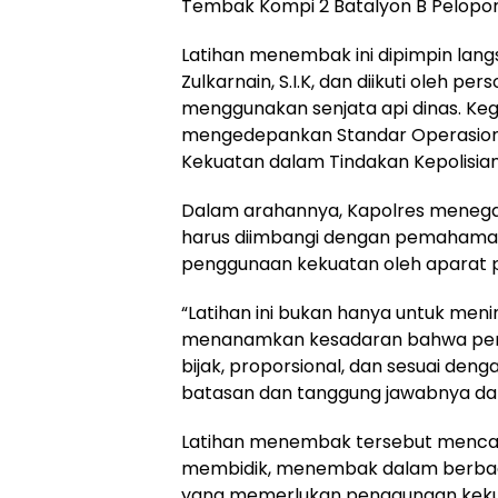
Tembak Kompi 2 Batalyon B Pelopor,
Latihan menembak ini dipimpin lan
Zulkarnain, S.I.K, dan diikuti oleh p
menggunakan senjata api dinas. Ke
mengedepankan Standar Operasiona
Kekuatan dalam Tindakan Kepolisian s
Dalam arahannya, Kapolres mene
harus diimbangi dengan pemahaman
penggunaan kekuatan oleh aparat 
“Latihan ini bukan hanya untuk me
menanamkan kesadaran bahwa pengg
bijak, proporsional, dan sesuai de
batasan dan tanggung jawabnya dal
Latihan menembak tersebut mencaku
membidik, menembak dalam berbagai 
yang memerlukan penggunaan kekuat