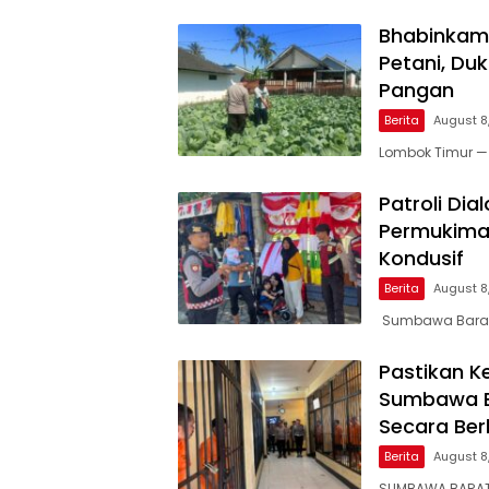
Bhabinkam
Petani, D
Pangan
Berita
August 8
Lombok Timur —
Patroli Di
Permukima
Kondusif
Berita
August 8
Sumbawa Barat
Pastikan K
Sumbawa Ba
Secara Ber
Berita
August 8
SUMBAWA BARAT 