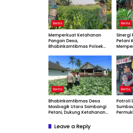
Berita
Berita
Memperkuat Ketahanan
Sinergi
Pangan Desa,
Petani
Bhabinkamtibmas Polsek
Memper
Labuapi Dampingi Petani
Pangan
Kuranji Dalang
Berita
Berita
Bhabinkamtibmas Desa
Patroli 
Masbagik Utara Sambangi
Sumbaw
Petani, Dukung Ketahanan
Permuk
Pangan dan Swasembada
Ramai,
Pangan
Tetap 
Leave a Reply