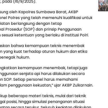
 pada (16/9/2025).
gsung oleh Kapolres Sumbawa Barat, AKBP
ersonel Polres yang telah memenuhi kualifikasi untuk
giatan berlangsung dengan tetap
l Prosedur (SOP) dan prinsip Penggunaan
esuai ketentuan yang berlaku di institusi Polri.
gaskan bahwa kemampuan teknis menembak
 yang kuat terhadap aturan hukum dan etika
penegak hukum.
ningkatkan kemampuan menembak, tetapi juga
unaan senjata api harus dilakukan secara
ngan SOP. Setiap personel harus memahami
am penggunaan kekuatan,” ujar AKBP Zulkarnain.
p beberapa materi teknis, mulai dari teknik
posisi, hingga simulasi penanganan situasi
an secara terukur. Seluruh kegiatan dilakukan