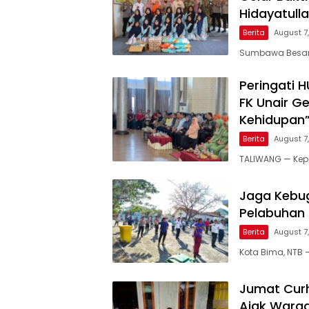
Hidayatull
Berita
August 7
Sumbawa Besar, 
Peringati 
FK Unair G
Kehidupan
Berita
August 7
TALIWANG — Kepo
Jaga Kebug
Pelabuhan
Berita
August 7
Kota Bima, NTB 
Jumat Curh
Ajak Warga