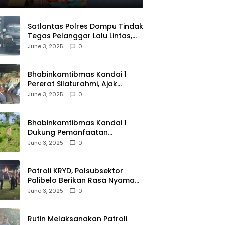
ayatullah
Satlantas Polres Dompu Tindak
Tegas Pelanggar Lalu Lintas,
Mobil Bodong, dan Kendaraan
June 3, 2025
0
Tak Bayar Pajak
Bhabinkamtibmas Kandai 1
Pererat Silaturahmi, Ajak
Warga Jaga Keamanan
June 3, 2025
0
Lingkungan
Bhabinkamtibmas Kandai 1
Dukung Pemanfaatan
Pekarangan untuk Ketahanan
June 3, 2025
0
Pangan Menuju Indonesia Emas
2045
Patroli KRYD, Polsubsektor
Palibelo Berikan Rasa Nyaman
Bagi Masyarakat dan
June 3, 2025
0
Antisipasi Aksi Menjurus
Premanisme
Rutin Melaksanakan Patroli