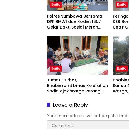
Berita
Berita
Polres Sumbawa Bersama
Peringa
DPP BMWI dan Kodim 1607
KSB Ber
Gelar Bakti Sosial Merah
Unair G
Putih di Ponpes Arrahman
Kesehat
Hidayatullah
Pertam
Berita
Berita
Jumat Curhat,
Bhabin
Bhabinkamtibmas Kelurahan
Saneo 
Sadia Ajak Warga Perangi
Warga,
Miras dan Narkoba Demi
dan Go
Kamtibmas Kondusif
Kamti
Leave a Reply
Your email address will not be published.