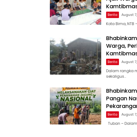
Kamtibmas
Berita
August 7
Kota Bima, NTB
Bhabinkam
Warga, Pe
Kamtibma
Berita
August 7
Dalam rangka 
sekaligus…
Bhabinkam
Pangan Nas
Pekaranga
Berita
August 7
Tuban – Dalam