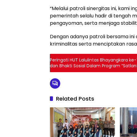
“Melalui patroli sinergitas ini, kami
pemerintah selalu hadir di tengah
pengayoman, serta menjaga stabilit
Dengan adanya patroli bersama ini 
kriminalitas serta menciptakan ra
Peringati HUT Lalulintas Bhayangkara ke
dan Bhakti Sosial Dalam Program “Satla
Related Posts