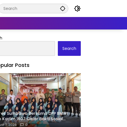
h
Search
pular Posts
lres Sumbawa Bersama DPP BMWI
 Kodim 1607 Gelar Bakti Sosial
ah Putih di Ponpes Arrahman
st 7, 2026
0