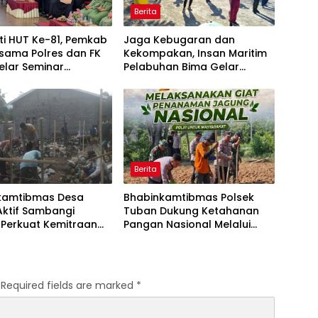
Berita
ti HUT Ke-81, Pemkab
Jaga Kebugaran dan
sama Polres dan FK
Kekompakan, Insan Maritim
elar Seminar
Pelabuhan Bima Gelar
an “1000 Hari
Senam Bersama
a Kehidupan”
Berita
kamtibmas Desa
Bhabinkamtibmas Polsek
Aktif Sambangi
Tuban Dukung Ketahanan
 Perkuat Kemitraan
Pangan Nasional Melalui
tong Royong Jaga
Pemanfaatan Lahan
bmas
Pekarangan
Required fields are marked
*