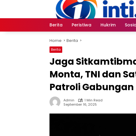
Skip
to
content
Berita
Peristiwa
Hukrim
Sosia
Home
Berita
Berita
Jaga Sitkamtibma
Monta, TNI dan Sa
Patroli Gabungan
Admin
1 Min Read
September 16, 2025