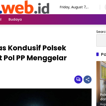
Friday, August 7,
2026
l
Budaya
Searc
s Kondusif Polsek
Po
t Pol PP Menggelar
Po
dan
Mer
Augu