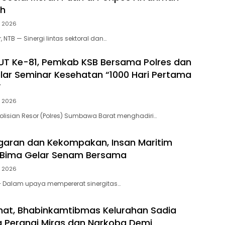
ah
, 2026
NTB — Sinergi lintas sektoral dan…
HUT Ke-81, Pemkab KSB Bersama Polres dan
elar Seminar Kesehatan “1000 Hari Pertama
”
, 2026
lisian Resor (Polres) Sumbawa Barat menghadiri…
aran dan Kekompakan, Insan Maritim
 Bima Gelar Senam Bersama
, 2026
– Dalam upaya mempererat sinergitas…
at, Bhabinkamtibmas Kelurahan Sadia
 Perangi Miras dan Narkoba Demi