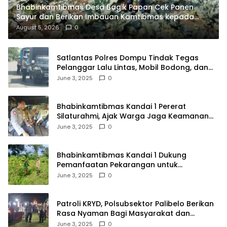
Bhabinkamtibmas Desa Bagik Papan Cek Panen
Sayur dan Berikan Imbauan Kamtibmas kepada
Warga
August 5, 2026
0
Satlantas Polres Dompu Tindak Tegas
Pelanggar Lalu Lintas, Mobil Bodong, dan
Kendaraan Tak Bayar Pajak
June 3, 2025
0
Bhabinkamtibmas Kandai 1 Pererat
Silaturahmi, Ajak Warga Jaga Keamanan
Lingkungan
June 3, 2025
0
Bhabinkamtibmas Kandai 1 Dukung
Pemanfaatan Pekarangan untuk
Ketahanan Pangan Menuju Indonesia Emas
June 3, 2025
0
2045
Patroli KRYD, Polsubsektor Palibelo Berikan
Rasa Nyaman Bagi Masyarakat dan
Antisipasi Aksi Menjurus Premanisme
June 3, 2025
0