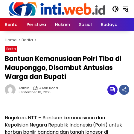
Skip
to
content
Berita
Peristiwa
Hukrim
Sosial
Budaya
Home
Berita
Berita
Bantuan Kemanusiaan Polri Tiba di
Mauponggo, Disambut Antusias
Warga dan Bupati
Admin
4 Min Read
September 16, 2025
Nagekeo, NTT – Bantuan kemanusiaan dari
Kepolisian Negara Republik Indonesia (Polri) untuk
korban banjir bandang dan tanah longsor di