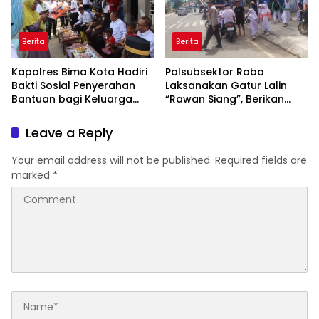
Berita
Berita
Kapolres Bima Kota Hadiri
Polsubsektor Raba
Bakti Sosial Penyerahan
Laksanakan Gatur Lalin
Bantuan bagi Keluarga
“Rawan Siang”, Berikan
Korban Tenggelamnya
Pelayanan Maksimal
Perahu di Teluk Bima
kepada Pelajar
Leave a Reply
Your email address will not be published.
Required fields are
marked
*