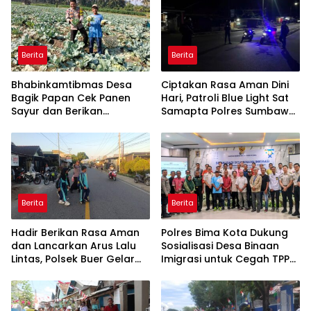
Berita
Berita
Bhabinkamtibmas Desa
Ciptakan Rasa Aman Dini
Bagik Papan Cek Panen
Hari, Patroli Blue Light Sat
Sayur dan Berikan
Samapta Polres Sumbawa
Imbauan Kamtibmas
Pantau Simpang Sering
kepada Warga
Antisipasi 3C
Berita
Berita
Hadir Berikan Rasa Aman
Polres Bima Kota Dukung
dan Lancarkan Arus Lalu
Sosialisasi Desa Binaan
Lintas, Polsek Buer Gelar
Imigrasi untuk Cegah TPPO
Strong Point di Depan SDN
dan TPPM
Perenang