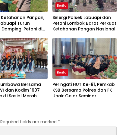
Berita
 Ketahanan Pangan,
Sinergi Polsek Labuapi dan
Labuapi Turun
Petani Lombok Barat Perkuat
Dampingi Petani di
Ketahanan Pangan Nasional
arang Bongkot
Berita
 Sumbawa Bersama
Peringati HUT Ke-81, Pemkab
WI dan Kodim 1607
KSB Bersama Polres dan FK
akti Sosial Merah
Unair Gelar Seminar
i Ponpes Arrahman
Kesehatan “1000 Hari
ullah
Pertama Kehidupan”
Required fields are marked
*