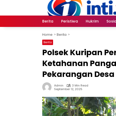
Skip
to
content
Berita
Peristiwa
Hukrim
Sosia
Home
Berita
Berita
Polsek Kuripan P
Ketahanan Panga
Pekarangan Desa
Admin
3 Min Read
September 12, 2025