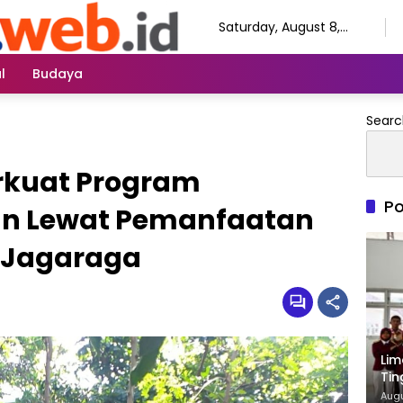
Saturday, August 8,
2026
l
Budaya
Searc
erkuat Program
Po
n Lewat Pemanfaatan
 Jagaraga
Lim
Tin
Augu