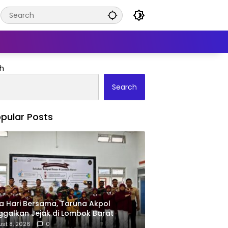
h
Search
pular Posts
a Hari Bersama, Taruna Akpol
ggalkan Jejak di Lombok Barat
st 8, 2026
0