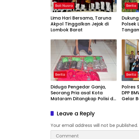
Bali Nusra
Berita
Lima Hari Bersama, Taruna
Dukung
Akpol Tinggalkan Jejak di
Polsek 
Lombok Barat
Tangan 
Desa K
Berita
Berita
Diduga Pengedar Ganja,
Polres
Seorang Pria asal Kota
DPP BM
Mataram Ditangkap Polisi di
Gelar B
Sumbawa Barat
Putih d
Hidayat
Leave a Reply
Your email address will not be published.