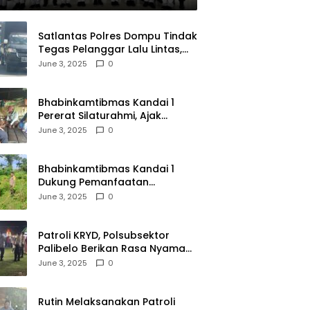
Satlantas Polres Dompu Tindak
Tegas Pelanggar Lalu Lintas,
Mobil Bodong, dan Kendaraan
June 3, 2025
0
Tak Bayar Pajak
Bhabinkamtibmas Kandai 1
Pererat Silaturahmi, Ajak
Warga Jaga Keamanan
June 3, 2025
0
Lingkungan
Bhabinkamtibmas Kandai 1
Dukung Pemanfaatan
Pekarangan untuk Ketahanan
June 3, 2025
0
Pangan Menuju Indonesia Emas
2045
Patroli KRYD, Polsubsektor
Palibelo Berikan Rasa Nyaman
Bagi Masyarakat dan
June 3, 2025
0
Antisipasi Aksi Menjurus
Premanisme
Rutin Melaksanakan Patroli