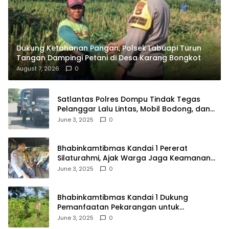
Dukung Ketahanan Pangan, Polsek Labuapi Turun
Tangan Dampingi Petani di Desa Karang Bongkot
August 7, 2026
0
Satlantas Polres Dompu Tindak Tegas
Pelanggar Lalu Lintas, Mobil Bodong, dan
Kendaraan Tak Bayar Pajak
June 3, 2025
0
Bhabinkamtibmas Kandai 1 Pererat
Silaturahmi, Ajak Warga Jaga Keamanan
Lingkungan
June 3, 2025
0
Bhabinkamtibmas Kandai 1 Dukung
Pemanfaatan Pekarangan untuk
Ketahanan Pangan Menuju Indonesia Emas
June 3, 2025
0
2045