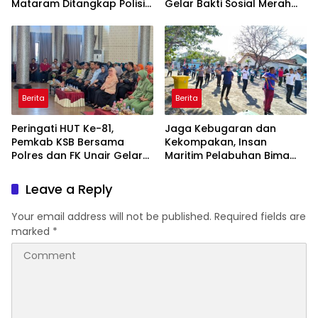
Mataram Ditangkap Polisi
Gelar Bakti Sosial Merah
di Sumbawa Barat
Putih di Ponpes Arrahman
Hidayatullah
Berita
Berita
Peringati HUT Ke-81,
Jaga Kebugaran dan
Pemkab KSB Bersama
Kekompakan, Insan
Polres dan FK Unair Gelar
Maritim Pelabuhan Bima
Seminar Kesehatan “1000
Gelar Senam Bersama
Hari Pertama Kehidupan”
Leave a Reply
Your email address will not be published.
Required fields are
marked
*