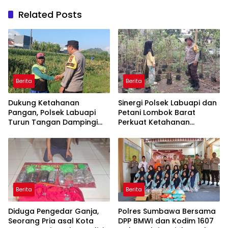
Related Posts
Berita
Berita
Dukung Ketahanan
Sinergi Polsek Labuapi dan
Pangan, Polsek Labuapi
Petani Lombok Barat
Turun Tangan Dampingi
Perkuat Ketahanan
Petani di Desa Karang
Pangan Nasional
Bongkot
Berita
Berita
Diduga Pengedar Ganja,
Polres Sumbawa Bersama
Seorang Pria asal Kota
DPP BMWI dan Kodim 1607