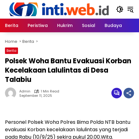
Skip
to
content
Berita
Peristiwa
Hukrim
Sosial
Budaya
Home
Berita
Berita
Polsek Woha Bantu Evakuasi Korban
Kecelakaan Lalulintas di Desa
Talabiu
Admin
1 Min Read
September 11, 2025
Personel Polsek Woha Polres Bima Polda NTB bantu
evakuasi Korban kecelakaan lalulintas yang terjadi
pada Rabu (10/9/25) sekira pukul 20.00.Wita.