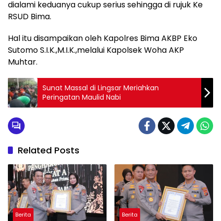
dialami keduanya cukup serius sehingga di rujuk Ke
RSUD Bima.
Hal itu disampaikan oleh Kapolres Bima AKBP Eko
Sutomo S.I.K.,M.I.K.,melalui Kapolsek Woha AKP
Muhtar.
Sunat Massal di Lingsar Meriahkan
Peringatan Maulid Nabi
Related Posts
Berita
Berita