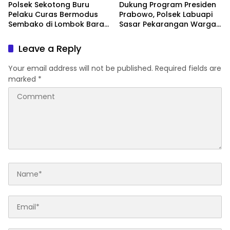
Polsek Sekotong Buru
Dukung Program Presiden
Pelaku Curas Bermodus
Prabowo, Polsek Labuapi
Sembako di Lombok Barat,
Sasar Pekarangan Warga
Isu Penculikan Dipastikan
di Lombok Barat
Hoaks
Leave a Reply
Your email address will not be published.
Required fields are
marked
*