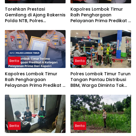
Torehkan Prestasi
Kapolres Lombok Timur
Gemilang di Ajang Rakernis
Raih Penghargaan
Polda NTB, Polres
Pelayanan Prima Predikat A
Sumbawa Terima
dari Kapolri
Penghargaan Pelayanan
Prima Kapolri
Berita
Berita
Kapolres Lombok Timur
Polres Lombok Timur Turun
Raih Penghargaan
Tangan Pantau Distribusi
Pelayanan Prima Predikat A
BBM, Warga Diminta Tak
dari Kapolri
Panic Buying
Berita
Berita