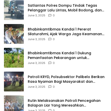
Satlantas Polres Dompu Tindak Tegas
Pelanggar Lalu Lintas, Mobil Bodong, dan
Kendaraan Tak Bayar Pajak
June 3, 2025
0
Bhabinkamtibmas Kandai 1 Pererat
Silaturahmi, Ajak Warga Jaga Keamanan
Lingkungan
June 3, 2025
0
Bhabinkamtibmas Kandai 1 Dukung
Pemanfaatan Pekarangan untuk
Ketahanan Pangan Menuju Indonesia Emas
June 3, 2025
0
2045
Patroli KRYD, Polsubsektor Palibelo Berikan
Rasa Nyaman Bagi Masyarakat dan
Antisipasi Aksi Menjurus Premanisme
June 3, 2025
0
Rutin Melaksanakan Patroli Pencegahan
Balapan Liar Yang Meresahkan
Masyarakat, Polsek Soromandi
June 3, 2025
0