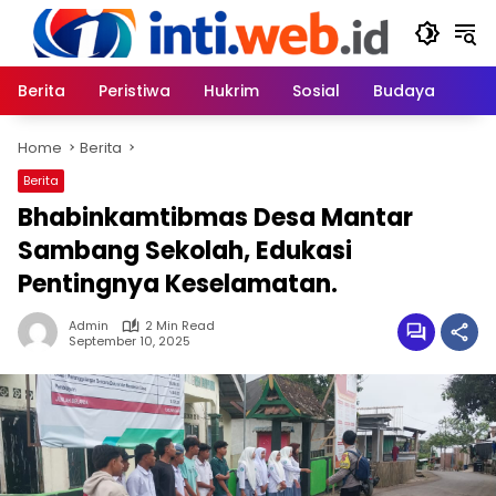
Skip
to
content
Berita
Peristiwa
Hukrim
Sosial
Budaya
Home
Berita
Berita
Bhabinkamtibmas Desa Mantar
Sambang Sekolah, Edukasi
Pentingnya Keselamatan.
Admin
2 Min Read
September 10, 2025