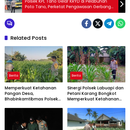
Polsek KPL Tano Gelar KRYD di Pelabuhan
Poto Tano, Perketat Pengawasan Gerbang
Pulau Sumbawa
Related Posts
Berita
Berita
Memperkuat Ketahanan
Sinergi Polsek Labuapi dan
Pangan Desa,
Petani Karang Bongkot
Bhabinkamtibmas Polsek
Memperkuat Ketahanan
Labuapi Dampingi Petani
Pangan Nasional
Kuranji Dalang