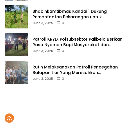
Bhabinkamtibmas Kandai 1 Dukung
Pemanfaatan Pekarangan untuk
Ketahanan Pangan Menuju Indonesia Emas
June 3, 2025
0
2045
Patroli KRYD, Polsubsektor Palibelo Berikan
Rasa Nyaman Bagi Masyarakat dan
Antisipasi Aksi Menjurus Premanisme
June 3, 2025
0
Rutin Melaksanakan Patroli Pencegahan
Balapan Liar Yang Meresahkan
Masyarakat, Polsek Soromandi
June 3, 2025
0
Mendapatkan Apresiasi Warga