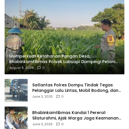
Memperkuat Ketahanan Pangan Desa,
Bhabinkamtibmas Polsek Labuapi Dampingi Petani
Kuranji Dalang
August 8, 2026
0
Satlantas Polres Dompu Tindak Tegas
Pelanggar Lalu Lintas, Mobil Bodong, dan
Kendaraan Tak Bayar Pajak
June 3, 2025
0
Bhabinkamtibmas Kandai 1 Pererat
Silaturahmi, Ajak Warga Jaga Keamanan
Lingkungan
June 3, 2025
0