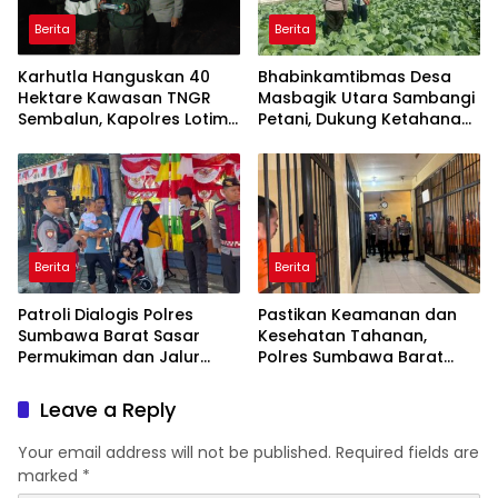
Berita
Berita
Karhutla Hanguskan 40
Bhabinkamtibmas Desa
Hektare Kawasan TNGR
Masbagik Utara Sambangi
Sembalun, Kapolres Lotim
Petani, Dukung Ketahanan
Turun Langsung Padamkan
Pangan dan Swasembada
Api
Pangan
Berita
Berita
Patroli Dialogis Polres
Pastikan Keamanan dan
Sumbawa Barat Sasar
Kesehatan Tahanan,
Permukiman dan Jalur
Polres Sumbawa Barat
Ramai, Jaga Kamtibmas
Intensifkan Pengecekan
Tetap Kondusif
Rutan Secara Berkala
Leave a Reply
Your email address will not be published.
Required fields are
marked
*