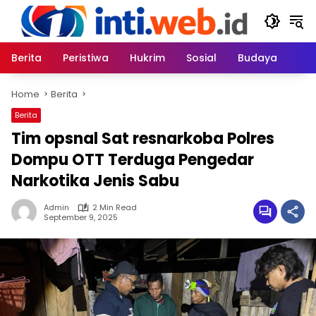
Skip
to
content
Berita
Peristiwa
Hukrim
Sosial
Budaya
Home
Berita
Berita
Tim opsnal Sat resnarkoba Polres
Dompu OTT Terduga Pengedar
Narkotika Jenis Sabu
Admin
2 Min Read
September 9, 2025