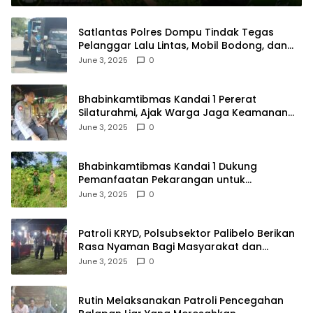
Satlantas Polres Dompu Tindak Tegas
Pelanggar Lalu Lintas, Mobil Bodong, dan
Kendaraan Tak Bayar Pajak
June 3, 2025
0
Bhabinkamtibmas Kandai 1 Pererat
Silaturahmi, Ajak Warga Jaga Keamanan
Lingkungan
June 3, 2025
0
Bhabinkamtibmas Kandai 1 Dukung
Pemanfaatan Pekarangan untuk
Ketahanan Pangan Menuju Indonesia Emas
June 3, 2025
0
2045
Patroli KRYD, Polsubsektor Palibelo Berikan
Rasa Nyaman Bagi Masyarakat dan
Antisipasi Aksi Menjurus Premanisme
June 3, 2025
0
Rutin Melaksanakan Patroli Pencegahan