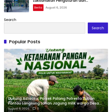
Laksanakan Pengaturan dan
Penyeberangan Pelajar
Berita
August 6, 2026
Search
Search
Popular Posts
Dukung Astacita, Polsek Palang Polresta Tuban
Pantau Langsung Lahan Jagung milik warga Desa
Dawung
August 6, 2026
0