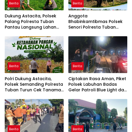
Berita
Berita
Dukung Astacita, Polsek
Anggota
Palang Polresta Tuban
Bhabinkamtibmas Polsek
Pantau Langsung Lahan
Senori Polresta Tuban
Jagung milik warga Desa
Dampingi Petani Tanam
Dawung
Benih Jagung Wujudkan
Ketahanan Pangan
Nasional
Berita
Berita
Polri Dukung Astacita,
Ciptakan Rasa Aman, Piket
Polsek Semanding Polresta
Polsek Labuhan Badas
Tuban Turun Cek Tanaman
Gelar Patroli Blue Light dan
jagung milik Warga di Desa
Sampaikan Imbauan
Kowang
Kamtibmas di Kawasan
Samota
Berita
Berita