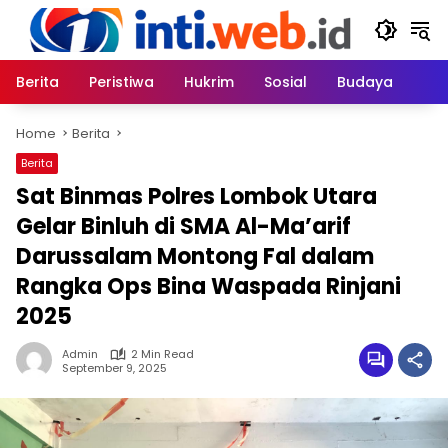
Skip
to
content
Berita
Peristiwa
Hukrim
Sosial
Budaya
Home
Berita
Berita
Sat Binmas Polres Lombok Utara
Gelar Binluh di SMA Al-Ma’arif
Darussalam Montong Fal dalam
Rangka Ops Bina Waspada Rinjani
2025
Admin
2 Min Read
September 9, 2025