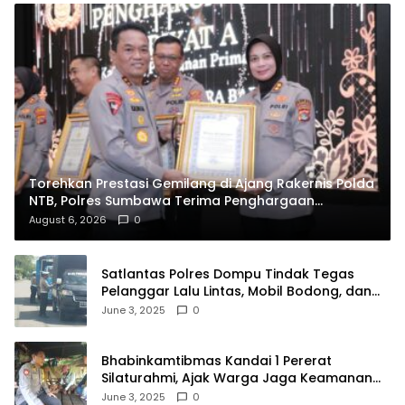
Torehkan Prestasi Gemilang di Ajang Rakernis Polda
NTB, Polres Sumbawa Terima Penghargaan
Pelayanan Prima Kapolri
August 6, 2026
0
Satlantas Polres Dompu Tindak Tegas
Pelanggar Lalu Lintas, Mobil Bodong, dan
Kendaraan Tak Bayar Pajak
June 3, 2025
0
Bhabinkamtibmas Kandai 1 Pererat
Silaturahmi, Ajak Warga Jaga Keamanan
Lingkungan
June 3, 2025
0