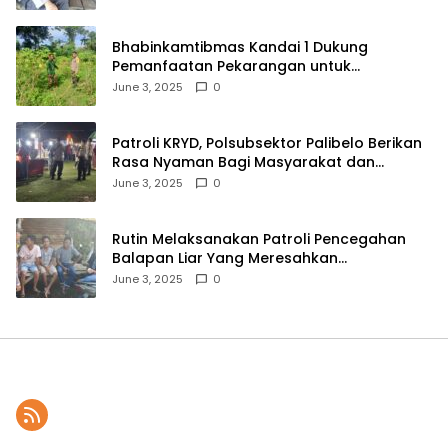
Bhabinkamtibmas Kandai 1 Dukung
Pemanfaatan Pekarangan untuk
Ketahanan Pangan Menuju Indonesia Emas
June 3, 2025
0
2045
Patroli KRYD, Polsubsektor Palibelo Berikan
Rasa Nyaman Bagi Masyarakat dan
Antisipasi Aksi Menjurus Premanisme
June 3, 2025
0
Rutin Melaksanakan Patroli Pencegahan
Balapan Liar Yang Meresahkan
Masyarakat, Polsek Soromandi
June 3, 2025
0
Mendapatkan Apresiasi Warga