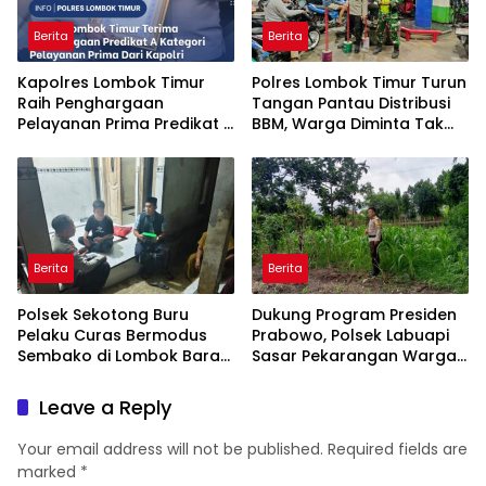
Berita
Berita
Kapolres Lombok Timur
Polres Lombok Timur Turun
Raih Penghargaan
Tangan Pantau Distribusi
Pelayanan Prima Predikat A
BBM, Warga Diminta Tak
dari Kapolri
Panic Buying
Berita
Berita
Polsek Sekotong Buru
Dukung Program Presiden
Pelaku Curas Bermodus
Prabowo, Polsek Labuapi
Sembako di Lombok Barat,
Sasar Pekarangan Warga
Isu Penculikan Dipastikan
di Lombok Barat
Hoaks
Leave a Reply
Your email address will not be published.
Required fields are
marked
*