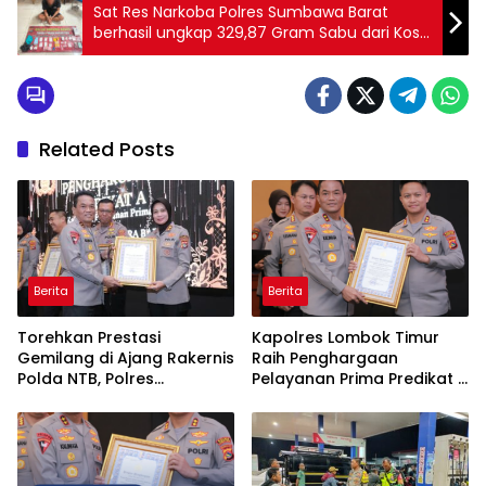
Sat Res Narkoba Polres Sumbawa Barat
berhasil ungkap 329,87 Gram Sabu dari Kos-
kosan di Taliwang
Related Posts
Berita
Berita
Torehkan Prestasi
Kapolres Lombok Timur
Gemilang di Ajang Rakernis
Raih Penghargaan
Polda NTB, Polres
Pelayanan Prima Predikat A
Sumbawa Terima
dari Kapolri
Penghargaan Pelayanan
Prima Kapolri