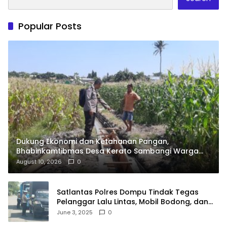
Popular Posts
Dukung Ekonomi dan Ketahanan Pangan,
Bhabinkamtibmas Desa Kerato Sambangi Warga
Cek Kualitas Hasil Pertanian
August 10, 2026
0
Satlantas Polres Dompu Tindak Tegas
Pelanggar Lalu Lintas, Mobil Bodong, dan
Kendaraan Tak Bayar Pajak
June 3, 2025
0