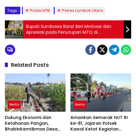
Tags:
Polda NTB
Polres Lombok Utara
Bupati Sumbawa Barat Beri Motivasi dan
Apresiasi pada Penutupan MTQ di
Kecamatan Sekongkang
Related Posts
Berita
Berita
Dukung Ekonomi dan
Amankan Semarak HUT RI
Ketahanan Pangan,
ke-81, Jajaran Polsek
Bhabinkamtibmas Desa
Kawal Ketat Kegiatan
Kerato Sambangi Warga
Jalan Sehat di Kelurahan