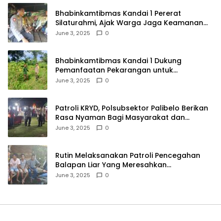
Bhabinkamtibmas Kandai 1 Pererat
Silaturahmi, Ajak Warga Jaga Keamanan
Lingkungan
June 3, 2025
0
Bhabinkamtibmas Kandai 1 Dukung
Pemanfaatan Pekarangan untuk
Ketahanan Pangan Menuju Indonesia Emas
June 3, 2025
0
2045
Patroli KRYD, Polsubsektor Palibelo Berikan
Rasa Nyaman Bagi Masyarakat dan
Antisipasi Aksi Menjurus Premanisme
June 3, 2025
0
Rutin Melaksanakan Patroli Pencegahan
Balapan Liar Yang Meresahkan
Masyarakat, Polsek Soromandi
June 3, 2025
0
Mendapatkan Apresiasi Warga