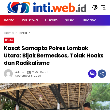
Skip
to
content
Berita
Peristiwa
Hukrim
Sosial
Budaya
Home
Berita
Berita
Kasat Samapta Polres Lombok
Utara: Bijak Bermedsos, Tolak Hoaks
dan Radikalisme
Admin
2 Min Read
September 8, 2025