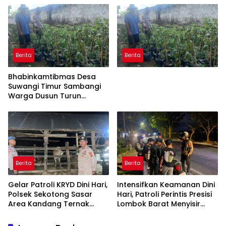
Cek Kualitas Hasil
Pekat
Pertanian
Berita
Berita
Bhabinkamtibmas Desa
Suwangi Timur Sambangi
Warga Dusun Turun
Tangis, Ajak Masyarakat
Bersama Jaga Kamtibmas
Berita
Berita
Gelar Patroli KRYD Dini Hari,
Intensifkan Keamanan Dini
Polsek Sekotong Sasar
Hari, Patroli Perintis Presisi
Area Kandang Ternak
Lombok Barat Menyisir
Warga di Cendi Manik
Wilayah Gerung