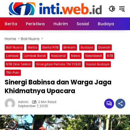
Skip
to
content
Berita
Peristiwa
Hukrim
Sosial
Budaya
Home
Bali Nusra
Bali Nusra
Berita
Berita NTB
Binkam
Budaya
Daerah
Lombok
Lombok Barat
Nasional
News
Newsbeat
NTB
NTB One Terkini
Sinergitas Pemda TNI POLRI
Sosial Budaya
TNI-Polri
Sinergi Babinsa dan Warga Jaga
Khidmatnya Upacara
Admin
2 Min Read
September 7, 2025