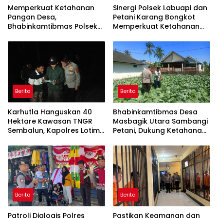
Memperkuat Ketahanan
Sinergi Polsek Labuapi dan
Pangan Desa,
Petani Karang Bongkot
Bhabinkamtibmas Polsek
Memperkuat Ketahanan
Labuapi Dampingi Petani
Pangan Nasional
Kuranji Dalang
Berita
Berita
Karhutla Hanguskan 40
Bhabinkamtibmas Desa
Hektare Kawasan TNGR
Masbagik Utara Sambangi
Sembalun, Kapolres Lotim
Petani, Dukung Ketahanan
Turun Langsung Padamkan
Pangan dan Swasembada
Api
Pangan
Berita
Berita
Patroli Dialogis Polres
Pastikan Keamanan dan