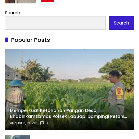
Search
Search
Popular Posts
Memperkuat Ketahanan Pangan Desa,
Bhabinkamtibmas Polsek Labuapi Dampingi Petani
Kuranji Dalang
August 8, 2026
0