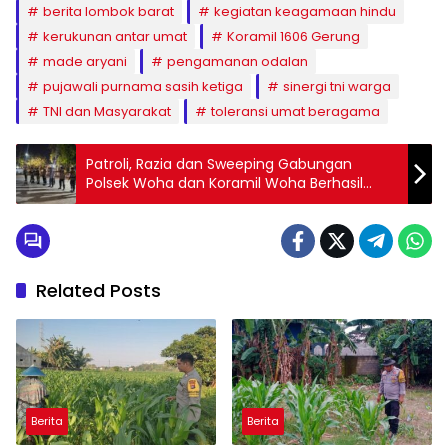
berita lombok barat
kegiatan keagamaan hindu
kerukunan antar umat
Koramil 1606 Gerung
made aryani
pengamanan odalan
pujawali purnama sasih ketiga
sinergi tni warga
TNI dan Masyarakat
toleransi umat beragama
Patroli, Razia dan Sweeping Gabungan
Polsek Woha dan Koramil Woha Berhasil
Amankan Sebilah Parang dan 3 Botol Miras
Related Posts
Berita
Berita