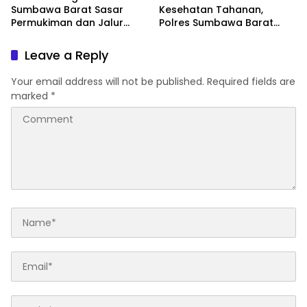
Sumbawa Barat Sasar
Kesehatan Tahanan,
Permukiman dan Jalur
Polres Sumbawa Barat
Ramai, Jaga Kamtibmas
Intensifkan Pengecekan
Tetap Kondusif
Rutan Secara Berkala
Leave a Reply
Your email address will not be published.
Required fields are
marked
*