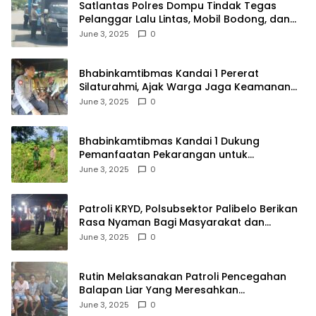
Satlantas Polres Dompu Tindak Tegas
Pelanggar Lalu Lintas, Mobil Bodong, dan
Kendaraan Tak Bayar Pajak
June 3, 2025
0
Bhabinkamtibmas Kandai 1 Pererat
Silaturahmi, Ajak Warga Jaga Keamanan
Lingkungan
June 3, 2025
0
Bhabinkamtibmas Kandai 1 Dukung
Pemanfaatan Pekarangan untuk
Ketahanan Pangan Menuju Indonesia Emas
June 3, 2025
0
2045
Patroli KRYD, Polsubsektor Palibelo Berikan
Rasa Nyaman Bagi Masyarakat dan
Antisipasi Aksi Menjurus Premanisme
June 3, 2025
0
Rutin Melaksanakan Patroli Pencegahan
Balapan Liar Yang Meresahkan
Masyarakat, Polsek Soromandi
June 3, 2025
0