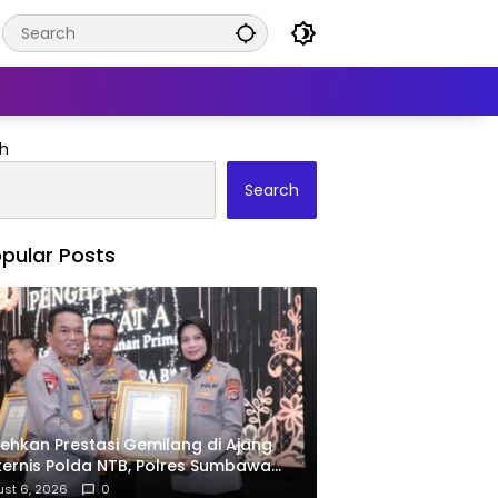
h
Search
pular Posts
ehkan Prestasi Gemilang di Ajang
ernis Polda NTB, Polres Sumbawa
ima Penghargaan Pelayanan Prima
st 6, 2026
0