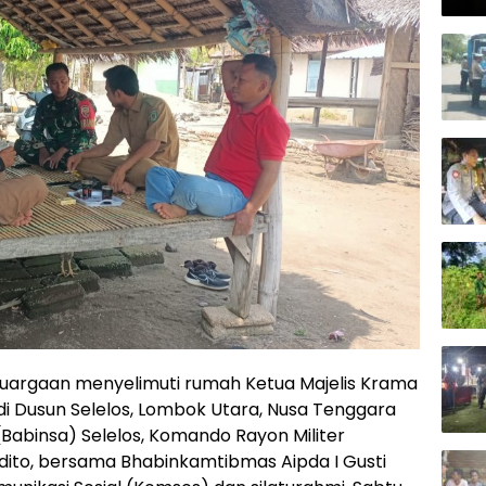
Kap
uargaan menyelimuti rumah Ketua Majelis Krama
, di Dusun Selelos, Lombok Utara, Nusa Tenggara
(Babinsa) Selelos, Komando Rayon Militer
dito, bersama Bhabinkamtibmas Aipda I Gusti