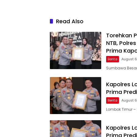
Read Also
Torehkan P
NTB, Polr
Prima Kapol
Berita
August 6
Sumbawa Besar, 
Kapolres L
Prima Predi
Berita
August 6
Lombok Timur – 
Kapolres L
Prima Predi