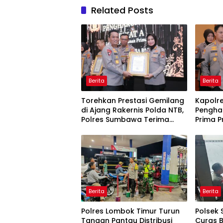
Related Posts
Berita
Berita
Torehkan Prestasi Gemilang
Kapolr
di Ajang Rakernis Polda NTB,
Pengha
Polres Sumbawa Terima
Prima P
Penghargaan Pelayanan
Prima Kapolri
Berita
Berita
Polres Lombok Timur Turun
Polsek 
Tangan Pantau Distribusi
Curas 