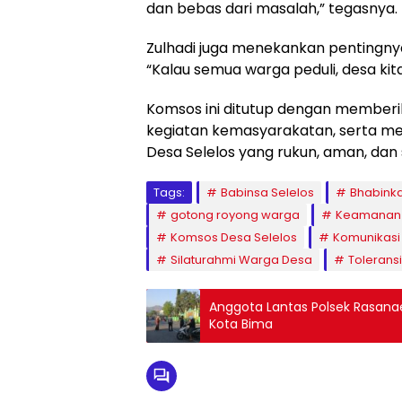
dan bebas dari masalah,” tegasnya.
Zulhadi juga menekankan pentingn
“Kalau semua warga peduli, desa kita
Komsos ini ditutup dengan memberik
kegiatan kemasyarakatan, serta 
Desa Selelos yang rukun, aman, dan 
Tags:
Babinsa Selelos
Bhabink
gotong royong warga
Keamanan 
Komsos Desa Selelos
Komunikasi 
Silaturahmi Warga Desa
Toleransi
Anggota Lantas Polsek Rasana
Kota Bima