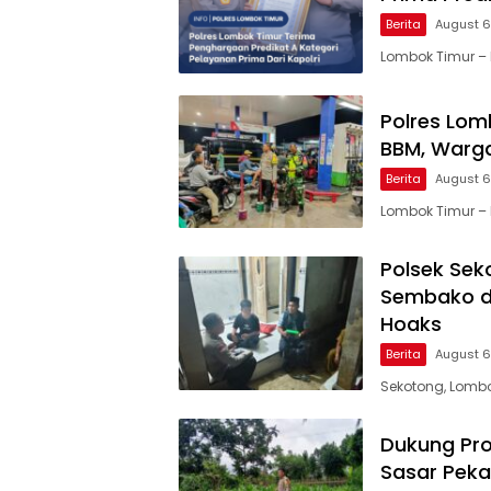
Berita
August 6
Lombok Timur – 
Polres Lom
BBM, Warga
Berita
August 6
Lombok Timur – 
Polsek Sek
Sembako di
Hoaks
Berita
August 6
Sekotong, Lombok
Dukung Pro
Sasar Pek