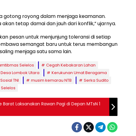
ya gotong royong dalam menjaga keamanan.
 akan tetap damai dan jauh dari konflik,” ujarnya.
an pesan untuk menjunjung toleransi di setiap
membawa semangat baru untuk terus membangun
saling menjaga satu sama lain.
amtibmas Selelos
Cegah Kebakaran Lahan
Desa Lombok Utara
Kerukunan Umat Beragama
Sosial TNI
musim kemarau NTB
Serka Sudito
 Selelos
e Barat Laksanakan Rawan Pagi di Depan MTsN 1