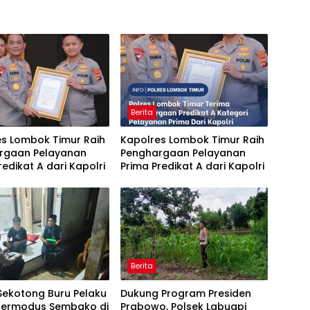
Berita
es Lombok Timur Raih
Kapolres Lombok Timur Raih
rgaan Pelayanan
Penghargaan Pelayanan
redikat A dari Kapolri
Prima Predikat A dari Kapolri
Berita
Sekotong Buru Pelaku
Dukung Program Presiden
Bermodus Sembako di
Prabowo, Polsek Labuapi