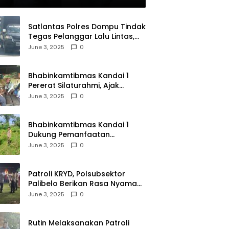
olri
Satlantas Polres Dompu Tindak
Tegas Pelanggar Lalu Lintas,
Mobil Bodong, dan Kendaraan
June 3, 2025
0
Tak Bayar Pajak
Bhabinkamtibmas Kandai 1
Pererat Silaturahmi, Ajak
Warga Jaga Keamanan
June 3, 2025
0
Lingkungan
Bhabinkamtibmas Kandai 1
Dukung Pemanfaatan
Pekarangan untuk Ketahanan
June 3, 2025
0
Pangan Menuju Indonesia Emas
2045
Patroli KRYD, Polsubsektor
Palibelo Berikan Rasa Nyaman
Bagi Masyarakat dan
June 3, 2025
0
Antisipasi Aksi Menjurus
Premanisme
Rutin Melaksanakan Patroli