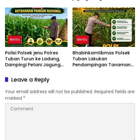
Gajah Mada
Mulyorejo
Berita
Berita
Polisi Polsek jenu Polres
Bhabinkamtibmas Polsek
Tuban Turun ke Ladang,
Tuban Lakukan
Dampingi Petani Jagung
Pendampingan Tanaman
Dukung Ketahanan Pangan
Jagung Dukung Ketahanan
Pangan Nasional
Leave a Reply
Your email address will not be published.
Required fields are
marked
*