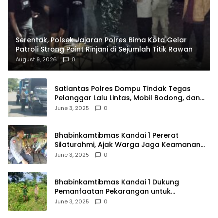
Serentak, Polsek Jajaran Polres Bima Kota Gelar
Patroli Strong Point Rinjani di Sejumlah Titik Rawan
August 9, 2026
0
Satlantas Polres Dompu Tindak Tegas
Pelanggar Lalu Lintas, Mobil Bodong, dan
Kendaraan Tak Bayar Pajak
June 3, 2025
0
Bhabinkamtibmas Kandai 1 Pererat
Silaturahmi, Ajak Warga Jaga Keamanan
Lingkungan
June 3, 2025
0
Bhabinkamtibmas Kandai 1 Dukung
Pemanfaatan Pekarangan untuk
Ketahanan Pangan Menuju Indonesia Emas
June 3, 2025
0
2045