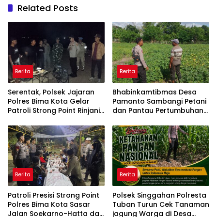
Related Posts
Berita
Berita
Serentak, Polsek Jajaran
Bhabinkamtibmas Desa
Polres Bima Kota Gelar
Pamanto Sambangi Petani
Patroli Strong Point Rinjani
dan Pantau Pertumbuhan
di Sejumlah Titik Rawan
Tanaman Kacang Kedelai
Berita
Berita
Patroli Presisi Strong Point
Polsek Singgahan Polresta
Polres Bima Kota Sasar
Tuban Turun Cek Tanaman
Jalan Soekarno-Hatta dan
jagung Warga di Desa