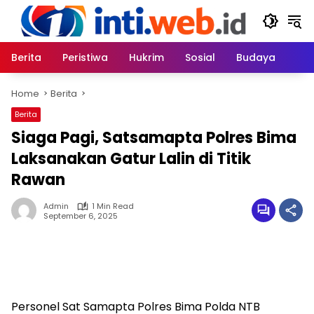
Skip
to
content
Berita
Peristiwa
Hukrim
Sosial
Budaya
Home
Berita
Berita
Siaga Pagi, Satsamapta Polres Bima
Laksanakan Gatur Lalin di Titik
Rawan
Admin
1 Min Read
September 6, 2025
Personel Sat Samapta Polres Bima Polda NTB