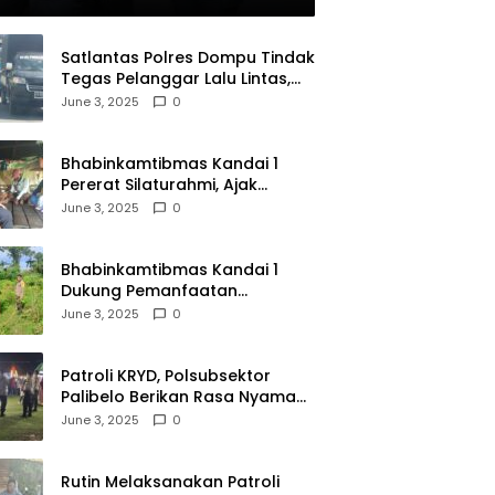
olri
Satlantas Polres Dompu Tindak
Tegas Pelanggar Lalu Lintas,
Mobil Bodong, dan Kendaraan
June 3, 2025
0
Tak Bayar Pajak
Bhabinkamtibmas Kandai 1
Pererat Silaturahmi, Ajak
Warga Jaga Keamanan
June 3, 2025
0
Lingkungan
Bhabinkamtibmas Kandai 1
Dukung Pemanfaatan
Pekarangan untuk Ketahanan
June 3, 2025
0
Pangan Menuju Indonesia Emas
2045
Patroli KRYD, Polsubsektor
Palibelo Berikan Rasa Nyaman
Bagi Masyarakat dan
June 3, 2025
0
Antisipasi Aksi Menjurus
Premanisme
Rutin Melaksanakan Patroli