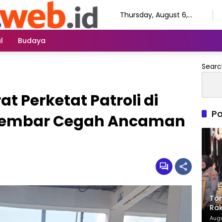
Thursday, August 6,
2026
l
Budaya
Searc
t Perketat Patroli di
Po
Lembar Cegah Ancaman
Tor
Rak
Ter
Augu