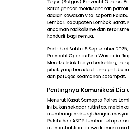
Tugas (Satgas) Preventif Operasi B
Barat gencar melaksanakan patroli di
adalah kawasan vital seperti Pela
Lembar, Kabupaten Lombok Barat. K
ancaman radikalisme dan terorism
kondusif bagi semua.
Pada hari Sabtu, 6 September 2025, 
Preventif Operasi Bina Waspada Rinja
Mereka tidak hanya berkeliling, tet
pihak yang berada di area pelabuha
dan petugas keamanan setempat.
Pentingnya Komunikasi Dial
Menurut Kasat Samapta Polres Lombok
ini bukan sekadar rutinitas, melaink
membangun sinergi dengan masyarak
Pelabuhan ASDP Lembar tetap aman d
menambahkan bahwa komunikasi dia