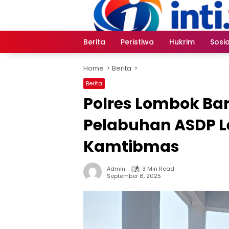
Skip
to
content
Berita
Peristiwa
Hukrim
Sosia
Home
Berita
Berita
Polres Lombok Bara
Pelabuhan ASDP 
Kamtibmas
Admin
3 Min Read
September 6, 2025