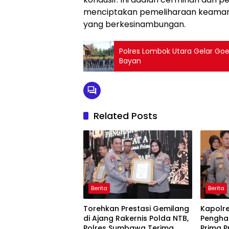
menciptakan pemeliharaan keaman
yang berkesinambungan.
Polres Lombok Utara Gelar Goe
Bayan
Related Posts
Berita
Berita
Torehkan Prestasi Gemilang
Kapolr
di Ajang Rakernis Polda NTB,
Pengha
Polres Sumbawa Terima
Prima P