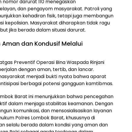
an nomor darurat 110 menegaskan
pelayan, dan pengayom masyarakat. Patroli yang
njukkan kehadiran fisik, tetapi juga membangun
si kepolisian. Masyarakat diharapkan tidak ragu
t jika berada dalam situasi darurat.
Aman dan Kondusif Melalui
Satgas Preventif Operasi Bina Waspada Rinjani
erjalan dengan aman, tertib, dan lancar.
 masyarakat menjadi bukti nyata bahwa aparat
ntisipasi berbagai potensi gangguan kamtibmas.
Lombok Barat ini menunjukkan bahwa pencegahan
ktif dalam menjaga stabilitas keamanan. Dengan
ngun komunikasi, dan mensosialisasikan layanan
h hukum Polres Lombok Barat, khususnya di
kan selalu berada dalam kondisi yang aman dan
peran Polri sebagai garda terdepan dalam