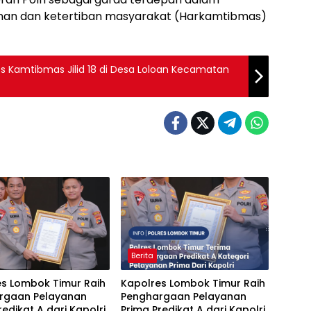
an dan ketertiban masyarakat (Harkamtibmas)
s Kamtibmas Jilid 18 di Desa Loloan Kecamatan
Berita
es Lombok Timur Raih
Kapolres Lombok Timur Raih
rgaan Pelayanan
Penghargaan Pelayanan
redikat A dari Kapolri
Prima Predikat A dari Kapolri