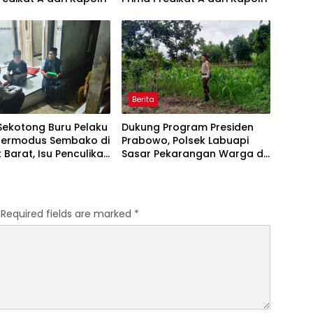
Berita
Sekotong Buru Pelaku
Dukung Program Presiden
Bermodus Sembako di
Prabowo, Polsek Labuapi
Barat, Isu Penculikan
Sasar Pekarangan Warga di
kan Hoaks
Lombok Barat
Required fields are marked
*