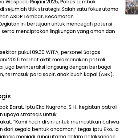
ina Waspada Rinjani 2025, Polres Lombok
 sejumlah titik strategis. Salah satu fokus utama
buhan ASDP Lembar, Kecamatan
egiatan ini bertujuan untuk mencegah potensi
e serta menciptakan lingkungan yang aman dan
sekitar pukul 09.30 WITA, personel Satgas
ni 2025 terlihat aktif melaksanakan patroli.
api juga berinteraksi langsung dengan berbagai
n, termasuk para sopir, anak buah kapal (ABK),
ogis
 Barat, Iptu Eko Nugroho, S.H., kegiatan patroli
an upaya strategis untuk
at. “Kami hadir di sini untuk memastikan bahwa
ari segala bentuk ancaman,” tegas Iptu Eko. Ia
logis menjadi kunci utama dalam pelaksanaan