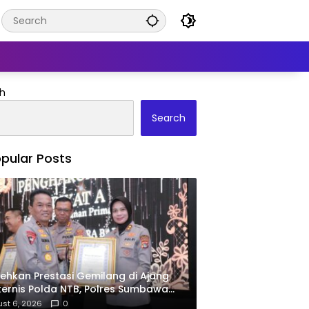
h
Search
pular Posts
ehkan Prestasi Gemilang di Ajang
ernis Polda NTB, Polres Sumbawa
ima Penghargaan Pelayanan Prima
st 6, 2026
0