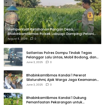
Memperkuat Ketahanan Pangan Desa,
Bhabinkamtibmas Polsek Labuapi Dampingi Petani
Kuranji Dalang
August 8, 2026
0
Satlantas Polres Dompu Tindak Tegas
Pelanggar Lalu Lintas, Mobil Bodong, dan
Kendaraan Tak Bayar Pajak
June 3, 2025
0
Bhabinkamtibmas Kandai 1 Pererat
Silaturahmi, Ajak Warga Jaga Keamanan
Lingkungan
June 3, 2025
0
Bhabinkamtibmas Kandai 1 Dukung
Pemanfaatan Pekarangan untuk