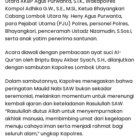
Utara AKBP Agus Purwanta, S.I.K., Wakapolres
Kompol Adhika G.W., S.E., M.Si., Ketua Bhayangkari
Cabang Lombok Utara Ny. Heny Agus Purwanta,
para Pejabat Utama (PJU) Polres, personel Polres,
Bhayangkari, penceramah Ustadz Nizamudin, S.Sos.I,
serta anak yatim penerima santunan.
Acara diawali dengan pembacaan ayat suci Al-
Qur’an oleh Briptu Bayu Akbar Syach, S.H., dilanjutkan
dengan sambutan Kapolres Lombok Utara.
Dalam sambutannya, Kapolres menegaskan bahwa
peringatan Maulid Nabi SAW bukan sekadar
seremonial, melainkan momentum untuk merenungi
kembali ajaran dan keteladanan Rasulullah SAW.
“Rasulullah diutus Allah untuk menyempurnakan
akhlak manusia, membimbing umat dari kegelapan
menuju cahaya iman serta menjadi rahmat bagi
seluruh alam,” ungkap Kapolres.