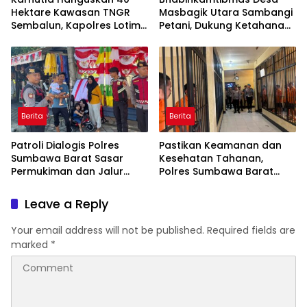
Hektare Kawasan TNGR
Masbagik Utara Sambangi
Sembalun, Kapolres Lotim
Petani, Dukung Ketahanan
Turun Langsung Padamkan
Pangan dan Swasembada
Api
Pangan
Berita
Berita
Patroli Dialogis Polres
Pastikan Keamanan dan
Sumbawa Barat Sasar
Kesehatan Tahanan,
Permukiman dan Jalur
Polres Sumbawa Barat
Ramai, Jaga Kamtibmas
Intensifkan Pengecekan
Tetap Kondusif
Rutan Secara Berkala
Leave a Reply
Your email address will not be published.
Required fields are
marked
*