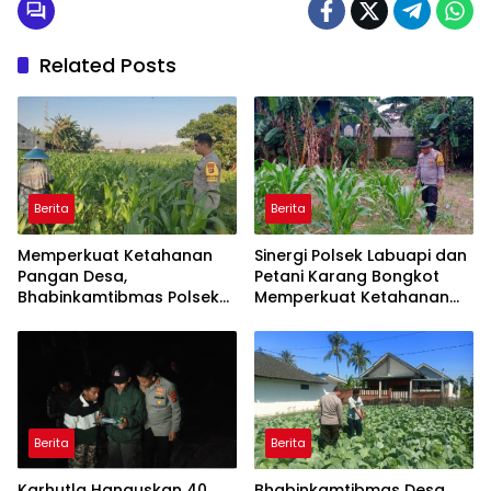
Related Posts
Berita
Berita
Memperkuat Ketahanan
Sinergi Polsek Labuapi dan
Pangan Desa,
Petani Karang Bongkot
Bhabinkamtibmas Polsek
Memperkuat Ketahanan
Labuapi Dampingi Petani
Pangan Nasional
Kuranji Dalang
Berita
Berita
Karhutla Hanguskan 40
Bhabinkamtibmas Desa