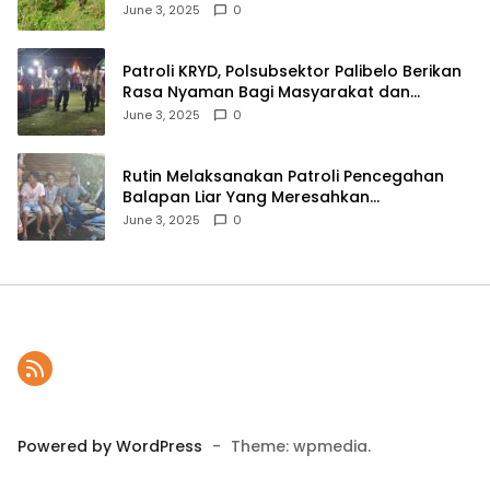
Ketahanan Pangan Menuju Indonesia Emas
June 3, 2025
0
2045
Patroli KRYD, Polsubsektor Palibelo Berikan
Rasa Nyaman Bagi Masyarakat dan
Antisipasi Aksi Menjurus Premanisme
June 3, 2025
0
Rutin Melaksanakan Patroli Pencegahan
Balapan Liar Yang Meresahkan
Masyarakat, Polsek Soromandi
June 3, 2025
0
Mendapatkan Apresiasi Warga
Powered by WordPress
-
Theme: wpmedia.