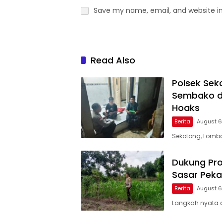
Save my name, email, and website in
Read Also
Polsek Sek
Sembako di
Hoaks
Berita
August 6
Sekotong, Lombok
Dukung Pro
Sasar Pek
Berita
August 6
Langkah nyata