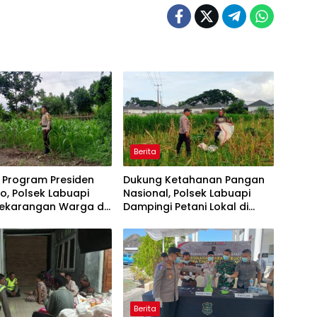
Berita
 Program Presiden
Dukung Ketahanan Pangan
, Polsek Labuapi
Nasional, Polsek Labuapi
Pekarangan Warga di
Dampingi Petani Lokal di
 Barat
Desa Karang Bongkot
Berita