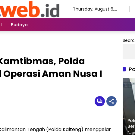
Thursday, August 6,
2026
l
Budaya
Searc
Kamtibmas, Polda
Po
l Operasi Aman Nusa I
Pol
Ber
 Kalimantan Tengah (Polda Kalteng) menggelar
Isu
Augu