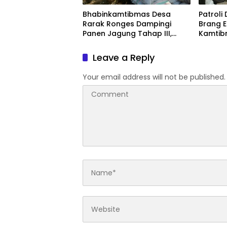
Bhabinkamtibmas Desa
Patroli
Rarak Ronges Dampingi
Brang E
Panen Jagung Tahap III,
Kamtib
Pastikan Hasil Petani
Masyar
Terserap Pasar
Kalima
Leave a Reply
Your email address will not be published.