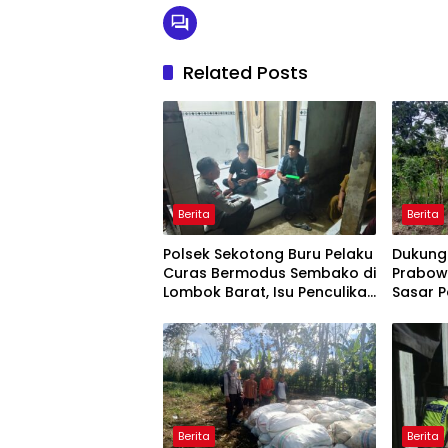
Related Posts
Berita
Berita
Polsek Sekotong Buru Pelaku
Dukung
Curas Bermodus Sembako di
Prabowo
Lombok Barat, Isu Penculikan
Sasar 
Dipastikan Hoaks
Lombok
Berita
Berita