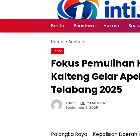
Skip
to
content
Berita
Peristiwa
Hukrim
Sosia
Home
Berita
Berita
Fokus Pemulihan 
Kalteng Gelar Ape
Telabang 2025
Admin
2 Min Read
September 5, 2025
Palangka Raya – Kepolisian Daerah