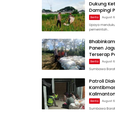
Dukung Ket
Dampingi P
Berita
August 6
Upaya menduku
pemerintah…
Bhabinkam
Panen Jagun
Terserap P
Berita
August 6
Sumbawa Barat
Patroli Dia
Kamtibmas 
Kalimanto
Berita
August 6
Sumbawa Barat