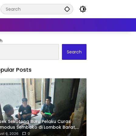
h
Search
pular Posts
sek Sekotong Buru Pelaku Curas
modus Sembako di Lombok Barat,
 Penculikan Dipastikan Hoaks
st 6, 2026
0