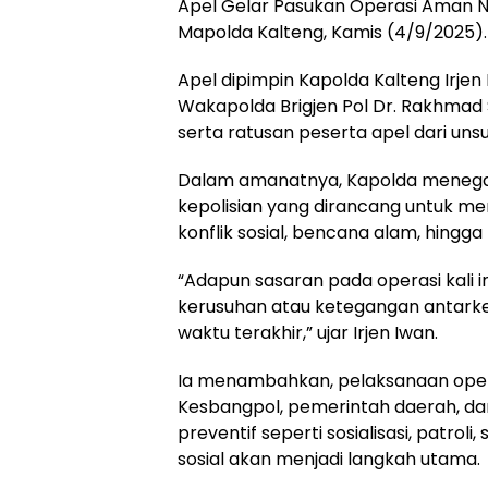
Apel Gelar Pasukan Operasi Aman Nu
Mapolda Kalteng, Kamis (4/9/2025).
Apel dipimpin Kapolda Kalteng Irjen Po
Wakapolda Brigjen Pol Dr. Rakhmad Set
serta ratusan peserta apel dari unsur
Dalam amanatnya, Kapolda menega
kepolisian yang dirancang untuk me
konflik sosial, bencana alam, hing
“Adapun sasaran pada operasi kali 
kerusuhan atau ketegangan antarke
waktu terakhir,” ujar Irjen Iwan.
Ia menambahkan, pelaksanaan opera
Kesbangpol, pemerintah daerah, d
preventif seperti sosialisasi, patrol
sosial akan menjadi langkah utama.