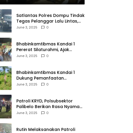
Satlantas Polres Dompu Tindak
Tegas Pelanggar Lalu Lintas,
Mobil Bodong, dan Kendaraan
June 3, 2025
0
Tak Bayar Pajak
Bhabinkamtibmas Kandai 1
Pererat Silaturahmi, Ajak
Warga Jaga Keamanan
June 3, 2025
0
Lingkungan
Bhabinkamtibmas Kandai 1
Dukung Pemanfaatan
Pekarangan untuk Ketahanan
June 3, 2025
0
Pangan Menuju Indonesia Emas
2045
Patroli KRYD, Polsubsektor
Palibelo Berikan Rasa Nyaman
Bagi Masyarakat dan
June 3, 2025
0
Antisipasi Aksi Menjurus
Premanisme
Rutin Melaksanakan Patroli