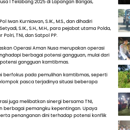
sa I Telabang 2025 di Lapangan Barigas,
l Iwan Kurniawan, S.IK., M.S., dan dihadiri
yadi, S.IK., S.H., M.H., para pejabat utama Polda,
 Polri, TNI, dan Satpol PP.
skan Operasi Aman Nusa merupakan operasi
nghadapi berbagai potensi gangguan, mulai dari
ga potensi gangguan kamtibmas.
ini berfokus pada pemulihan kamtibmas, seperti
lompok pasca terjadinya situasi beberapa
si juga melibatkan sinergi bersama TNI,
an berbagai pemangku kepentingan. Upaya
i, serta penanganan dini terhadap potensi konflik