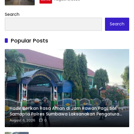
Search
Search
Popular Posts
Hadir Berikan Rasa Aman di Jam Rawan Pagi, Sat
Samapta Polres Sumbawa Laksanakan Pengaturan
dan Penyeberangan Pelajar
August 6, 2026
0