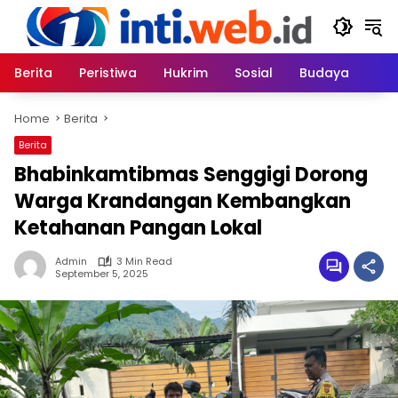
Skip
to
content
Berita
Peristiwa
Hukrim
Sosial
Budaya
Home
Berita
Berita
Bhabinkamtibmas Senggigi Dorong
Warga Krandangan Kembangkan
Ketahanan Pangan Lokal
Admin
3 Min Read
September 5, 2025