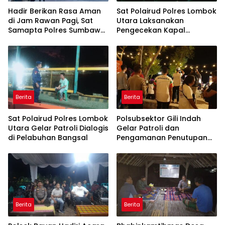
Hadir Berikan Rasa Aman
Sat Polairud Polres Lombok
di Jam Rawan Pagi, Sat
Utara Laksanakan
Samapta Polres Sumbawa
Pengecekan Kapal
Laksanakan Pengaturan
Shiptender di Pelabuhan
dan Penyeberangan
Teluk Nara
Pelajar
Berita
Berita
Sat Polairud Polres Lombok
Polsubsektor Gili Indah
Utara Gelar Patroli Dialogis
Gelar Patroli dan
di Pelabuhan Bangsal
Pengamanan Penutupan
Indonesia Word Field
Archery di Gili Trawangan
Berita
Berita