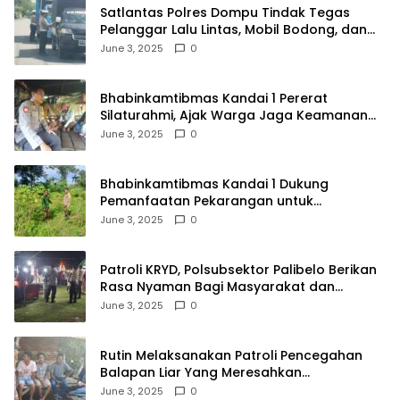
Satlantas Polres Dompu Tindak Tegas
Pelanggar Lalu Lintas, Mobil Bodong, dan
Kendaraan Tak Bayar Pajak
June 3, 2025
0
Bhabinkamtibmas Kandai 1 Pererat
Silaturahmi, Ajak Warga Jaga Keamanan
Lingkungan
June 3, 2025
0
Bhabinkamtibmas Kandai 1 Dukung
Pemanfaatan Pekarangan untuk
Ketahanan Pangan Menuju Indonesia Emas
June 3, 2025
0
2045
Patroli KRYD, Polsubsektor Palibelo Berikan
Rasa Nyaman Bagi Masyarakat dan
Antisipasi Aksi Menjurus Premanisme
June 3, 2025
0
Rutin Melaksanakan Patroli Pencegahan
Balapan Liar Yang Meresahkan
Masyarakat, Polsek Soromandi
June 3, 2025
0