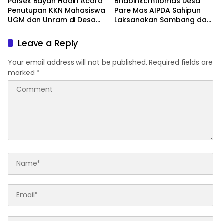
Polsek Bayan Hadiri Acara
Bhabinkamtibmas Desa
Penutupan KKN Mahasiswa
Pare Mas AIPDA Sahipun
UGM dan Unram di Desa
Laksanakan Sambang dan
Bayan
Silaturahmi, Ajak Warga
Aktif Ronda Malam
Leave a Reply
Your email address will not be published.
Required fields are
marked
*