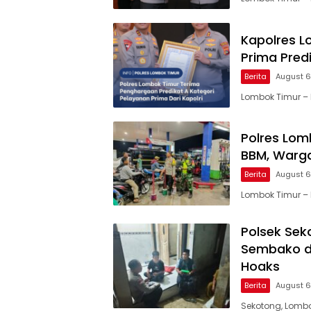
Kapolres L
Prima Predi
Berita
August 6
Lombok Timur – 
Polres Lom
BBM, Warga
Berita
August 6
Lombok Timur – 
Polsek Sek
Sembako di
Hoaks
Berita
August 6
Sekotong, Lombok