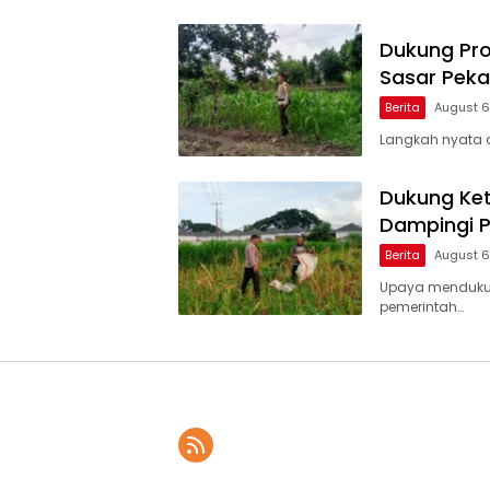
Dukung Pro
Sasar Pek
Berita
August 6
Langkah nyata
Dukung Ket
Dampingi P
Berita
August 6
Upaya menduku
pemerintah…