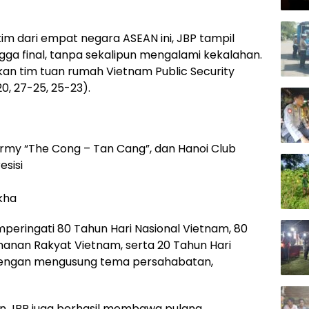
im dari empat negara ASEAN ini, JBP tampil
gga final, tanpa sekalipun mengalami kekalahan.
an tim tuan rumah Vietnam Public Security
0, 27-25, 25-23).
Army “The Cong – Tan Cang”, dan Hanoi Club
esisi
akha
mperingati 80 Tahun Hari Nasional Vietnam, 80
anan Rakyat Vietnam, serta 20 Tahun Hari
dengan mengusung tema persahabatan,
ain JBP juga berhasil membawa pulang