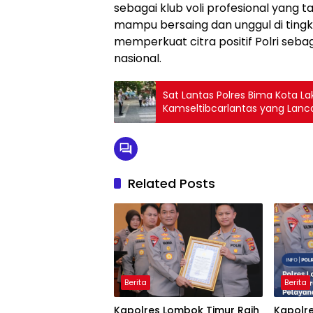
sebagai klub voli profesional yang t
mampu bersaing dan unggul di tingkat 
memperkuat citra positif Polri seb
nasional.
Sat Lantas Polres Bima Kota L
Kamseltibcarlantas yang Lanc
Related Posts
Berita
Berita
Kapolres Lombok Timur Raih
Kapolr