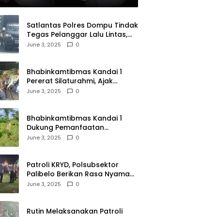
Satlantas Polres Dompu Tindak
Tegas Pelanggar Lalu Lintas,
Mobil Bodong, dan Kendaraan
June 3, 2025
0
Tak Bayar Pajak
Bhabinkamtibmas Kandai 1
Pererat Silaturahmi, Ajak
Warga Jaga Keamanan
June 3, 2025
0
Lingkungan
Bhabinkamtibmas Kandai 1
Dukung Pemanfaatan
Pekarangan untuk Ketahanan
June 3, 2025
0
Pangan Menuju Indonesia Emas
2045
Patroli KRYD, Polsubsektor
Palibelo Berikan Rasa Nyaman
Bagi Masyarakat dan
June 3, 2025
0
Antisipasi Aksi Menjurus
Premanisme
Rutin Melaksanakan Patroli