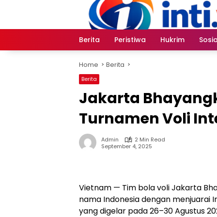
Skip
to
content
Berita
Peristiwa
Hukrim
Sosia
Home
Berita
Berita
Jakarta Bhayangk
Turnamen Voli Int
Admin
2 Min Read
September 4, 2025
Vietnam — Tim bola voli Jakarta B
nama Indonesia dengan menjuarai In
yang digelar pada 26–30 Agustus 2025