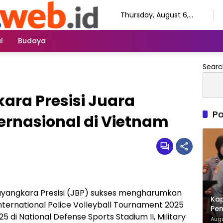
Thursday, August 6,
2026
l
Budaya
Searc
ara Presisi Juara
Po
ernasional di Vietnam
hayangkara Presisi (JBP) sukses mengharumkan
Kap
ternational Police Volleyball Tournament 2025
Pen
 di National Defense Sports Stadium II, Military
A d
Augu