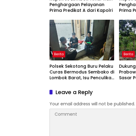
Penghargaan Pelayanan
Pengha
Prima Predikat A dari Kapolri
Prima P
Berita
Berita
Polsek Sekotong Buru Pelaku
Dukung
Curas Bermodus Sembako di
Prabowo
Lombok Barat, Isu Penculikan
Sasar 
Dipastikan Hoaks
Lombok
Leave a Reply
Your email address will not be published.