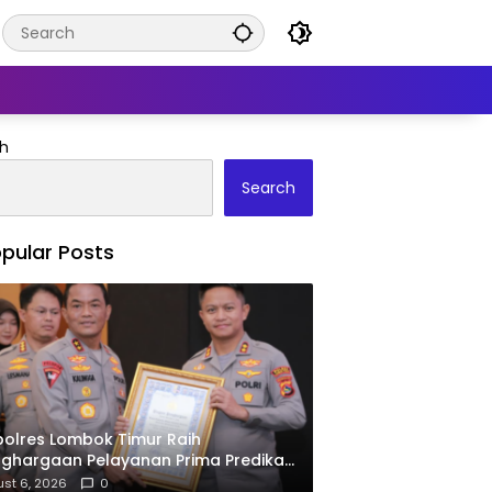
h
Search
pular Posts
olres Lombok Timur Raih
ghargaan Pelayanan Prima Predikat
ari Kapolri
st 6, 2026
0