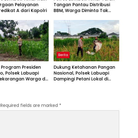
rgaan Pelayanan
Tangan Pantau Distribusi
redikat A dari Kapolri
BBM, Warga Diminta Tak
Panic Buying
Berita
 Program Presiden
Dukung Ketahanan Pangan
, Polsek Labuapi
Nasional, Polsek Labuapi
Pekarangan Warga di
Dampingi Petani Lokal di
 Barat
Desa Karang Bongkot
Required fields are marked
*