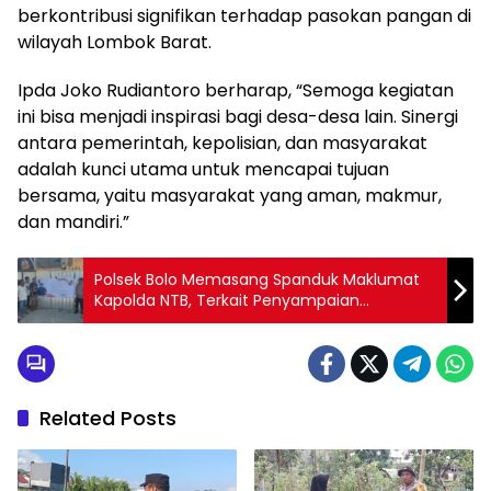
berkontribusi signifikan terhadap pasokan pangan di
wilayah Lombok Barat.
Ipda Joko Rudiantoro berharap, “Semoga kegiatan
ini bisa menjadi inspirasi bagi desa-desa lain. Sinergi
antara pemerintah, kepolisian, dan masyarakat
adalah kunci utama untuk mencapai tujuan
bersama, yaitu masyarakat yang aman, makmur,
dan mandiri.”
Polsek Bolo Memasang Spanduk Maklumat
Kapolda NTB, Terkait Penyampaian
Pendapat di Muka Umum dan Tindakan
Kepolisian
Related Posts