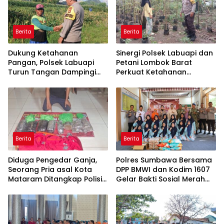
Berita
Berita
Dukung Ketahanan
Sinergi Polsek Labuapi dan
Pangan, Polsek Labuapi
Petani Lombok Barat
Turun Tangan Dampingi
Perkuat Ketahanan
Petani di Desa Karang
Pangan Nasional
Bongkot
Berita
Berita
Diduga Pengedar Ganja,
Polres Sumbawa Bersama
Seorang Pria asal Kota
DPP BMWI dan Kodim 1607
Mataram Ditangkap Polisi
Gelar Bakti Sosial Merah
di Sumbawa Barat
Putih di Ponpes Arrahman
Hidayatullah