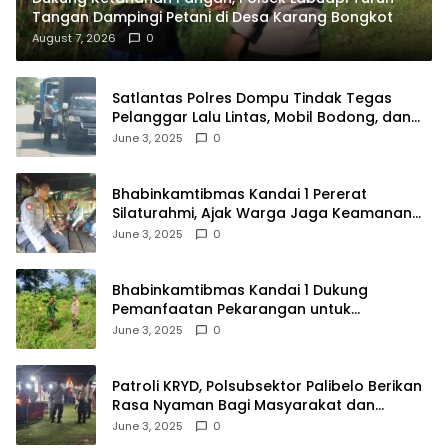
Tangan Dampingi Petani di Desa Karang Bongkot
August 7, 2026
0
Satlantas Polres Dompu Tindak Tegas
Pelanggar Lalu Lintas, Mobil Bodong, dan
Kendaraan Tak Bayar Pajak
June 3, 2025
0
Bhabinkamtibmas Kandai 1 Pererat
Silaturahmi, Ajak Warga Jaga Keamanan
Lingkungan
June 3, 2025
0
Bhabinkamtibmas Kandai 1 Dukung
Pemanfaatan Pekarangan untuk
Ketahanan Pangan Menuju Indonesia Emas
June 3, 2025
0
2045
Patroli KRYD, Polsubsektor Palibelo Berikan
Rasa Nyaman Bagi Masyarakat dan
Antisipasi Aksi Menjurus Premanisme
June 3, 2025
0