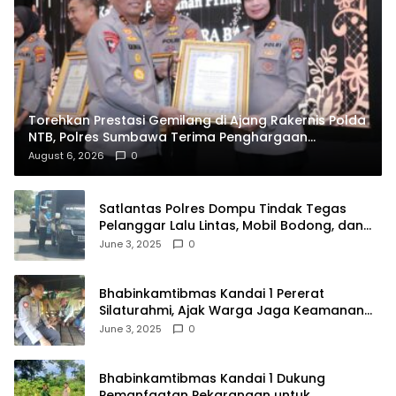
Torehkan Prestasi Gemilang di Ajang Rakernis Polda
NTB, Polres Sumbawa Terima Penghargaan
Pelayanan Prima Kapolri
August 6, 2026
0
Satlantas Polres Dompu Tindak Tegas
Pelanggar Lalu Lintas, Mobil Bodong, dan
Kendaraan Tak Bayar Pajak
June 3, 2025
0
Bhabinkamtibmas Kandai 1 Pererat
Silaturahmi, Ajak Warga Jaga Keamanan
Lingkungan
June 3, 2025
0
Bhabinkamtibmas Kandai 1 Dukung
Pemanfaatan Pekarangan untuk