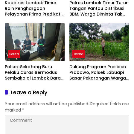
Kapolres Lombok Timur
Polres Lombok Timur Turun
Raih Penghargaan
Tangan Pantau Distribusi
Pelayanan Prima Predikat A
BBM, Warga Diminta Tak
dari Kapolri
Panic Buying
Berita
Berita
Polsek Sekotong Buru
Dukung Program Presiden
Pelaku Curas Bermodus
Prabowo, Polsek Labuapi
Sembako di Lombok Barat,
Sasar Pekarangan Warga
Isu Penculikan Dipastikan
di Lombok Barat
Hoaks
Leave a Reply
Your email address will not be published.
Required fields are
marked
*