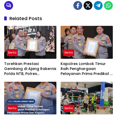
Related Posts
Berita
Berita
Torehkan Prestasi
Kapolres Lombok Timur
Gemilang di Ajang Rakernis
Raih Penghargaan
Polda NTB, Polres
Pelayanan Prima Predikat A
Sumbawa Terima
dari Kapolri
Penghargaan Pelayanan
Prima Kapolri
Berita
Berita