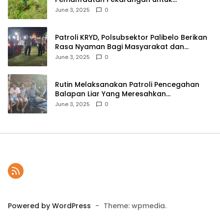
Ketahanan Pangan Menuju Indonesia Emas
June 3, 2025
0
2045
Patroli KRYD, Polsubsektor Palibelo Berikan
Rasa Nyaman Bagi Masyarakat dan
Antisipasi Aksi Menjurus Premanisme
June 3, 2025
0
Rutin Melaksanakan Patroli Pencegahan
Balapan Liar Yang Meresahkan
Masyarakat, Polsek Soromandi
June 3, 2025
0
Mendapatkan Apresiasi Warga
Powered by WordPress
-
Theme: wpmedia.