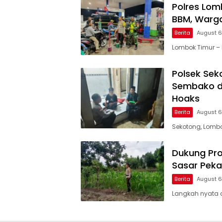
Polres Lom
BBM, Warga
Berita
August 6
Lombok Timur – 
Polsek Sek
Sembako di
Hoaks
Berita
August 6
Sekotong, Lombok
Dukung Pro
Sasar Pek
Berita
August 6
Langkah nyata