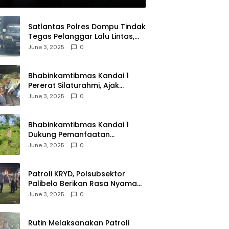
olri
Satlantas Polres Dompu Tindak
Tegas Pelanggar Lalu Lintas,
Mobil Bodong, dan Kendaraan
June 3, 2025
0
Tak Bayar Pajak
Bhabinkamtibmas Kandai 1
Pererat Silaturahmi, Ajak
Warga Jaga Keamanan
June 3, 2025
0
Lingkungan
Bhabinkamtibmas Kandai 1
Dukung Pemanfaatan
Pekarangan untuk Ketahanan
June 3, 2025
0
Pangan Menuju Indonesia Emas
2045
Patroli KRYD, Polsubsektor
Palibelo Berikan Rasa Nyaman
Bagi Masyarakat dan
June 3, 2025
0
Antisipasi Aksi Menjurus
Premanisme
Rutin Melaksanakan Patroli