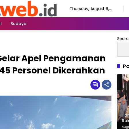
Thursday, August 6,
2026
l
Budaya
Searc
 Gelar Apel Pengamanan
Po
345 Personel Dikerahkan
Tor
Rak
Ter
Augu