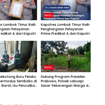
Berita
es Lombok Timur Raih
Kapolres Lombok Timur Raih
rgaan Pelayanan
Penghargaan Pelayanan
redikat A dari Kapolri
Prima Predikat A dari Kapolri
Berita
Sekotong Buru Pelaku
Dukung Program Presiden
Bermodus Sembako di
Prabowo, Polsek Labuapi
Barat, Isu Penculikan
Sasar Pekarangan Warga di
kan Hoaks
Lombok Barat