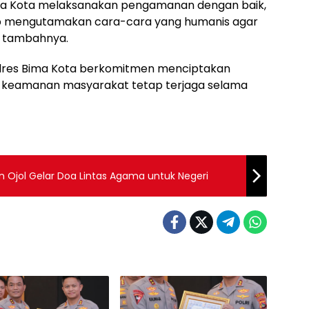
ima Kota melaksanakan pengamanan dengan baik,
tap mengutamakan cara-cara yang humanis agar
” tambahnya.
lres Bima Kota berkomitmen menciptakan
n keamanan masyarakat tetap terjaga selama
 Ojol Gelar Doa Lintas Agama untuk Negeri