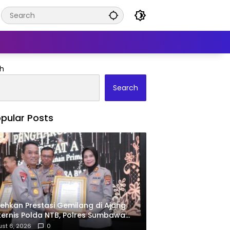
h
Search
pular Posts
ehkan Prestasi Gemilang di Ajang
ernis Polda NTB, Polres Sumbawa
ima Penghargaan Pelayanan Prima
st 6, 2026
0