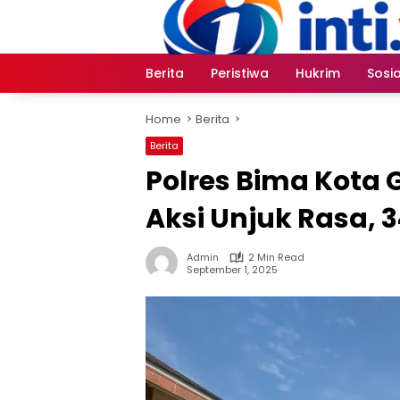
Skip
to
content
Berita
Peristiwa
Hukrim
Sosia
Home
Berita
Berita
Polres Bima Kota
Aksi Unjuk Rasa, 
Admin
2 Min Read
September 1, 2025