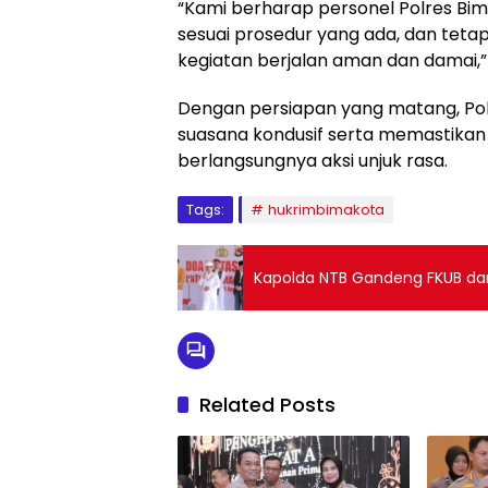
“Kami berharap personel Polres B
sesuai prosedur yang ada, dan te
kegiatan berjalan aman dan damai,
Dengan persiapan yang matang, Po
suasana kondusif serta memastika
berlangsungnya aksi unjuk rasa.
Tags:
hukrimbimakota
Kapolda NTB Gandeng FKUB dan
Related Posts