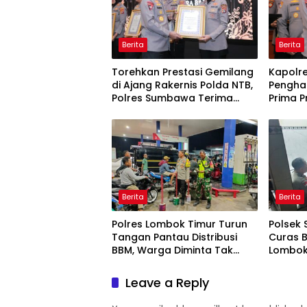
Berita
Berita
Torehkan Prestasi Gemilang
Kapolr
di Ajang Rakernis Polda NTB,
Pengha
Polres Sumbawa Terima
Prima P
Penghargaan Pelayanan
Prima Kapolri
Berita
Berita
Polres Lombok Timur Turun
Polsek 
Tangan Pantau Distribusi
Curas 
BBM, Warga Diminta Tak
Lombok 
Panic Buying
Dipasti
Leave a Reply