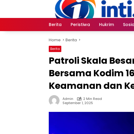
Skip
to
content
Berita
Peristiwa
Hukrim
Sosia
Home
Berita
Berita
Patroli Skala Bes
Bersama Kodim 1
Keamanan dan Ke
Admin
2 Min Read
September 1, 2025