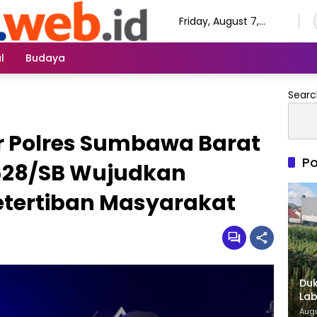
Friday, August 7,
2026
l
Budaya
Searc
ar Polres Sumbawa Barat
Po
628/SB Wujudkan
tertiban Masyarakat
Duk
Lab
di 
Augu