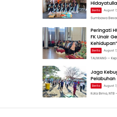
Hidayatull
Berita
August 7
Sumbawa Besar, 
Peringati 
FK Unair G
Kehidupan
Berita
August 7
TALIWANG — Kepo
Jaga Kebug
Pelabuhan
Berita
August 7
Kota Bima, NTB 