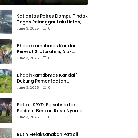
Satlantas Polres Dompu Tindak
Tegas Pelanggar Lalu Lintas,
Mobil Bodong, dan Kendaraan
June 3, 2025
0
Tak Bayar Pajak
Bhabinkamtibmas Kandai 1
Pererat Silaturahmi, Ajak
Warga Jaga Keamanan
June 3, 2025
0
Lingkungan
Bhabinkamtibmas Kandai 1
Dukung Pemanfaatan
Pekarangan untuk Ketahanan
June 3, 2025
0
Pangan Menuju Indonesia Emas
2045
Patroli KRYD, Polsubsektor
Palibelo Berikan Rasa Nyaman
Bagi Masyarakat dan
June 3, 2025
0
Antisipasi Aksi Menjurus
Premanisme
Rutin Melaksanakan Patroli