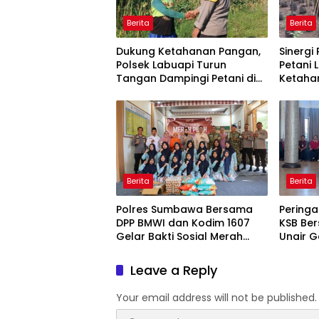
Berita
Berita
Dukung Ketahanan Pangan,
Sinergi
Polsek Labuapi Turun
Petani 
Tangan Dampingi Petani di
Ketaha
Desa Karang Bongkot
Berita
Berita
Polres Sumbawa Bersama
Peringa
DPP BMWI dan Kodim 1607
KSB Ber
Gelar Bakti Sosial Merah
Unair G
Putih di Ponpes Arrahman
Kesehat
Hidayatullah
Pertam
Leave a Reply
Your email address will not be published.