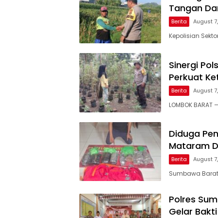
Tangan Dam
Berita
August 7
Kepolisian Sekt
Sinergi Po
Perkuat Ke
Berita
August 7
LOMBOK BARAT — 
Diduga Pen
Mataram Di
Berita
August 7
Sumbawa Barat, 
Polres Su
Gelar Bakt