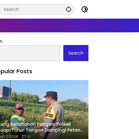
h
Search
pular Posts
ung Ketahanan Pangan, Polsek
uapi Turun Tangan Dampingi Petani
Desa Karang Bongkot
st 7, 2026
0