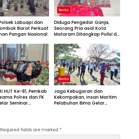
Berita
 Polsek Labuapi dan
Diduga Pengedar Ganja,
Lombok Barat Perkuat
Seorang Pria asal Kota
nan Pangan Nasional
Mataram Ditangkap Polisi di
Sumbawa Barat
Berita
ti HUT Ke-81, Pemkab
Jaga Kebugaran dan
sama Polres dan FK
Kekompakan, Insan Maritim
elar Seminar
Pelabuhan Bima Gelar
an “1000 Hari
Senam Bersama
a Kehidupan”
Required fields are marked
*