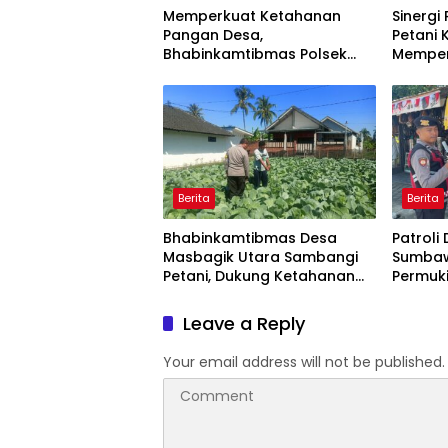
Memperkuat Ketahanan
Sinergi
Pangan Desa,
Petani
Bhabinkamtibmas Polsek
Memper
Labuapi Dampingi Petani
Pangan
Kuranji Dalang
Berita
Berita
Bhabinkamtibmas Desa
Patroli 
Masbagik Utara Sambangi
Sumbaw
Petani, Dukung Ketahanan
Permuk
Pangan dan Swasembada
Ramai,
Pangan
Tetap 
Leave a Reply
Your email address will not be published.