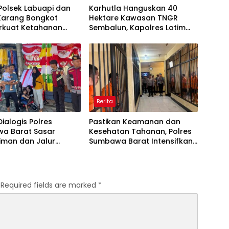
 Polsek Labuapi dan
Karhutla Hanguskan 40
 Karang Bongkot
Hektare Kawasan TNGR
kuat Ketahanan
Sembalun, Kapolres Lotim
 Nasional
Turun Langsung Padamkan
Api
Berita
Dialogis Polres
Pastikan Keamanan dan
a Barat Sasar
Kesehatan Tahanan, Polres
iman dan Jalur
Sumbawa Barat Intensifkan
 Jaga Kamtibmas
Pengecekan Rutan Secara
Kondusif
Berkala
Required fields are marked
*