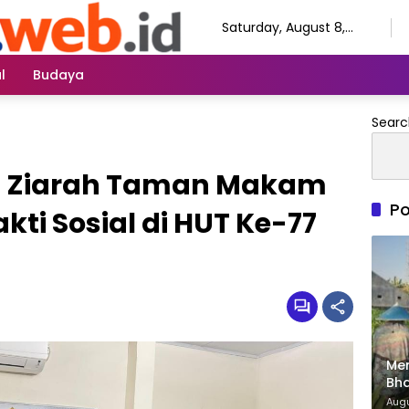
Saturday, August 8,
2026
l
Budaya
Searc
in Ziarah Taman Makam
Po
ti Sosial di HUT Ke-77
Me
Bha
Dam
Augu