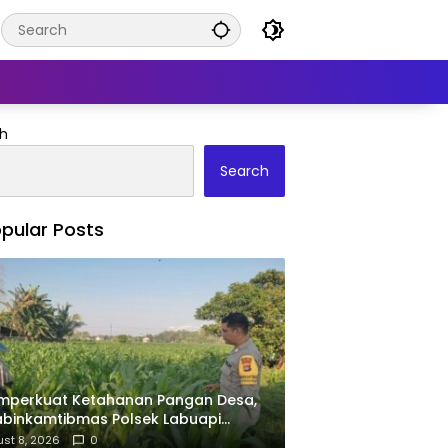
h
Search
pular Posts
mperkuat Ketahanan Pangan Desa,
binkamtibmas Polsek Labuapi
pingi Petani Kuranji Dalang
st 8, 2026
0