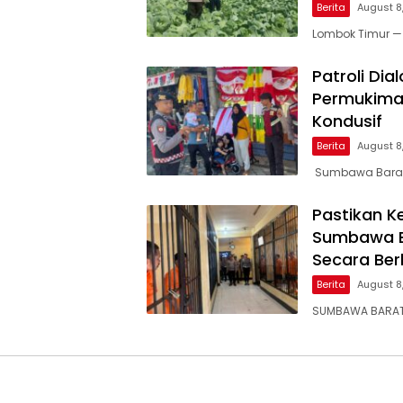
Berita
August 8
Lombok Timur —
Patroli Di
Permukima
Kondusif
Berita
August 8
Sumbawa Barat
Pastikan K
Sumbawa Ba
Secara Ber
Berita
August 8
SUMBAWA BARAT 