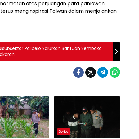
nghormatan atas perjuangan para pahlawan
erus menginspirasi Polwan dalam menjalankan
olsubsektor Palibelo Salurkan Bantuan Sembako
bakaran
Berita