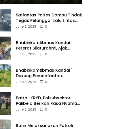
Satlantas Polres Dompu Tindak
Tegas Pelanggar Lalu Lintas,
Mobil Bodong, dan Kendaraan
June 3, 2025
0
Tak Bayar Pajak
Bhabinkamtibmas Kandai 1
Pererat Silaturahmi, Ajak
Warga Jaga Keamanan
June 3, 2025
0
Lingkungan
Bhabinkamtibmas Kandai 1
Dukung Pemanfaatan
Pekarangan untuk Ketahanan
June 3, 2025
0
Pangan Menuju Indonesia Emas
2045
Patroli KRYD, Polsubsektor
Palibelo Berikan Rasa Nyaman
Bagi Masyarakat dan
June 3, 2025
0
Antisipasi Aksi Menjurus
Premanisme
Rutin Melaksanakan Patroli