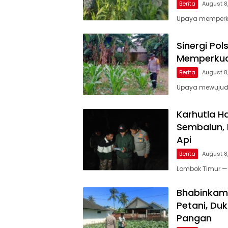
Berita
August 8
Upaya memperku
Sinergi Po
Memperkua
Berita
August 8
Upaya mewujudk
Karhutla 
Sembalun, 
Api
Berita
August 8
Lombok Timur —
Bhabinkam
Petani, D
Pangan