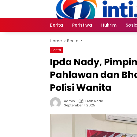
Skip
to
content
Berita
Peristiwa
Hukrim
Sosia
Home
Berita
Berita
Ipda Nady, Pimp
Pahlawan dan Bhak
Polisi Wanita
Admin
1 Min Read
September 1, 2025