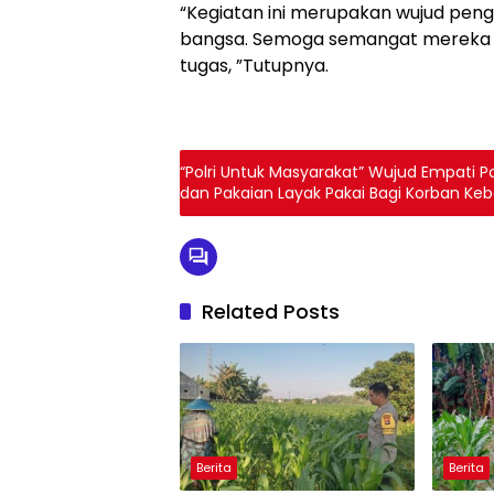
“Kegiatan ini merupakan wujud pe
bangsa. Semoga semangat mereka t
tugas, ”Tutupnya.
“Polri Untuk Masyarakat” Wujud Empati P
dan Pakaian Layak Pakai Bagi Korban Ke
Related Posts
Berita
Berita