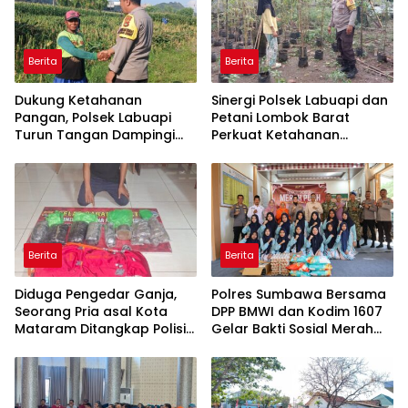
Berita
Berita
Dukung Ketahanan
Sinergi Polsek Labuapi dan
Pangan, Polsek Labuapi
Petani Lombok Barat
Turun Tangan Dampingi
Perkuat Ketahanan
Petani di Desa Karang
Pangan Nasional
Bongkot
Berita
Berita
Diduga Pengedar Ganja,
Polres Sumbawa Bersama
Seorang Pria asal Kota
DPP BMWI dan Kodim 1607
Mataram Ditangkap Polisi
Gelar Bakti Sosial Merah
di Sumbawa Barat
Putih di Ponpes Arrahman
Hidayatullah