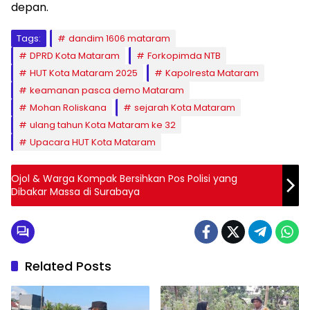
depan.
Tags:
dandim 1606 mataram
DPRD Kota Mataram
Forkopimda NTB
HUT Kota Mataram 2025
Kapolresta Mataram
keamanan pasca demo Mataram
Mohan Roliskana
sejarah Kota Mataram
ulang tahun Kota Mataram ke 32
Upacara HUT Kota Mataram
Ojol & Warga Kompak Bersihkan Pos Polisi yang
Dibakar Massa di Surabaya
Related Posts