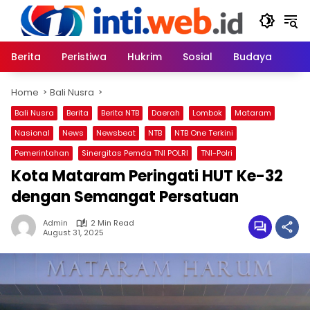
Skip
to
content
Berita
Peristiwa
Hukrim
Sosial
Budaya
Home
Bali Nusra
Bali Nusra
Berita
Berita NTB
Daerah
Lombok
Mataram
Nasional
News
Newsbeat
NTB
NTB One Terkini
Pemerintahan
Sinergitas Pemda TNI POLRI
TNI-Polri
Kota Mataram Peringati HUT Ke-32
dengan Semangat Persatuan
Admin
2 Min Read
August 31, 2025