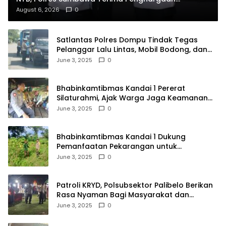
Pelayanan Prima Kapolri
August 6, 2026
0
Satlantas Polres Dompu Tindak Tegas
Pelanggar Lalu Lintas, Mobil Bodong, dan
Kendaraan Tak Bayar Pajak
June 3, 2025
0
Bhabinkamtibmas Kandai 1 Pererat
Silaturahmi, Ajak Warga Jaga Keamanan
Lingkungan
June 3, 2025
0
Bhabinkamtibmas Kandai 1 Dukung
Pemanfaatan Pekarangan untuk
Ketahanan Pangan Menuju Indonesia Emas
June 3, 2025
0
2045
Patroli KRYD, Polsubsektor Palibelo Berikan
Rasa Nyaman Bagi Masyarakat dan
Antisipasi Aksi Menjurus Premanisme
June 3, 2025
0