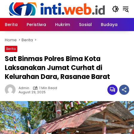
Skip
to
content
Berita
Peristiwa
Hukrim
Sosial
Budaya
Home
Berita
Berita
Sat Binmas Polres Bima Kota
Laksanakan Jumat Curhat di
Kelurahan Dara, Rasanae Barat
Admin
1 Min Read
August 29, 2025