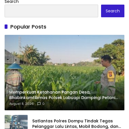
Search
Search
Popular Posts
Memperkuat Ketahanan Pangan Desa,
Bhabinkamtibmas Polsek Labuapi Dampingi Petani
Kuranji Dalang
August 8, 2026
0
Satlantas Polres Dompu Tindak Tegas
Pelanggar Lalu Lintas, Mobil Bodong, dan