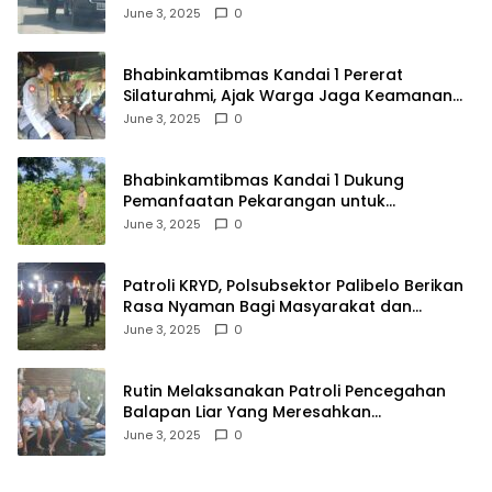
Kendaraan Tak Bayar Pajak
June 3, 2025
0
Bhabinkamtibmas Kandai 1 Pererat
Silaturahmi, Ajak Warga Jaga Keamanan
Lingkungan
June 3, 2025
0
Bhabinkamtibmas Kandai 1 Dukung
Pemanfaatan Pekarangan untuk
Ketahanan Pangan Menuju Indonesia Emas
June 3, 2025
0
2045
Patroli KRYD, Polsubsektor Palibelo Berikan
Rasa Nyaman Bagi Masyarakat dan
Antisipasi Aksi Menjurus Premanisme
June 3, 2025
0
Rutin Melaksanakan Patroli Pencegahan
Balapan Liar Yang Meresahkan
Masyarakat, Polsek Soromandi
June 3, 2025
0
Mendapatkan Apresiasi Warga