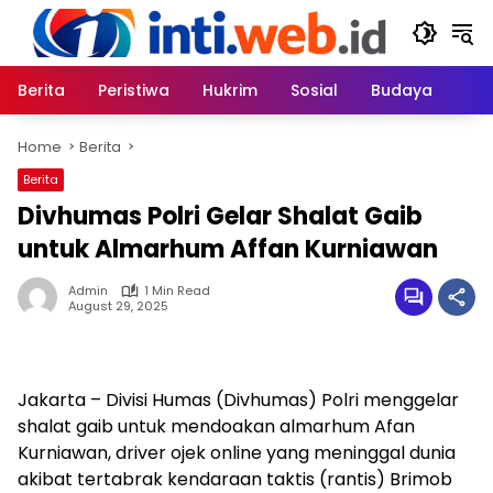
Skip
to
content
Berita
Peristiwa
Hukrim
Sosial
Budaya
Home
Berita
Berita
Divhumas Polri Gelar Shalat Gaib
untuk Almarhum Affan Kurniawan
Admin
1 Min Read
August 29, 2025
Jakarta – Divisi Humas (Divhumas) Polri menggelar
shalat gaib untuk mendoakan almarhum Afan
Kurniawan, driver ojek online yang meninggal dunia
akibat tertabrak kendaraan taktis (rantis) Brimob