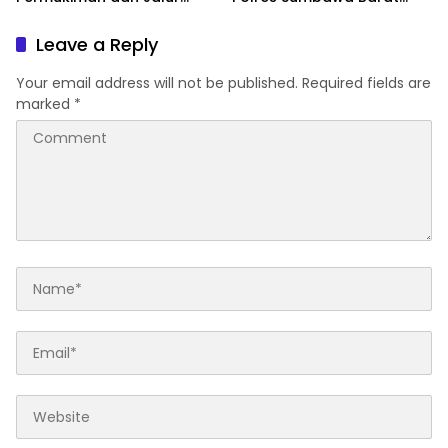
Ramai, Jaga Kamtibmas
Intensifkan Pengecekan
Tetap Kondusif
Rutan Secara Berkala
Leave a Reply
Your email address will not be published.
Required fields are
marked
*