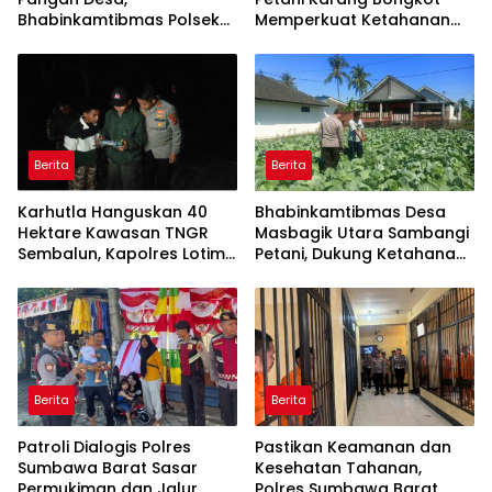
Bhabinkamtibmas Polsek
Memperkuat Ketahanan
Labuapi Dampingi Petani
Pangan Nasional
Kuranji Dalang
Berita
Berita
Karhutla Hanguskan 40
Bhabinkamtibmas Desa
Hektare Kawasan TNGR
Masbagik Utara Sambangi
Sembalun, Kapolres Lotim
Petani, Dukung Ketahanan
Turun Langsung Padamkan
Pangan dan Swasembada
Api
Pangan
Berita
Berita
Patroli Dialogis Polres
Pastikan Keamanan dan
Sumbawa Barat Sasar
Kesehatan Tahanan,
Permukiman dan Jalur
Polres Sumbawa Barat