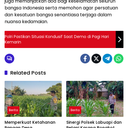
juga memanjatkan doa bagi keselamatan seluruh
bangsa Indonesia serta memohon agar persatuan
dan kesatuan bangsa senantiasa terjaga dalam
nuansa kedamaian.
Polri Pastikan Situasi Kondusif Saat Demo di Pagi Hari
Kemarin
Related Posts
Berita
Berita
Memperkuat Ketahanan
Sinergi Polsek Labuapi dan
Pangan Desa,
Petani Karang Bongkot